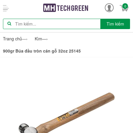
0
Tìm kiếm
Trang chủ
—›
Kìm
—›
900gr Búa đầu tròn cán gỗ 32oz 25145