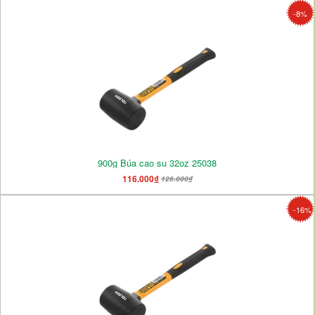
-8%
900g Búa cao su 32oz 25038
116.000₫
126.000₫
-16%