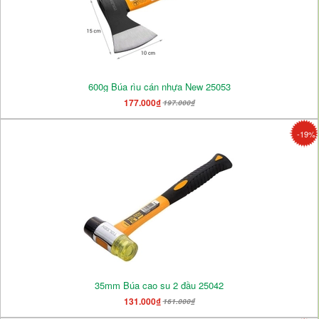
600g Búa rìu cán nhựa New 25053
177.000₫
197.000₫
-19%
35mm Búa cao su 2 đầu 25042
131.000₫
161.000₫