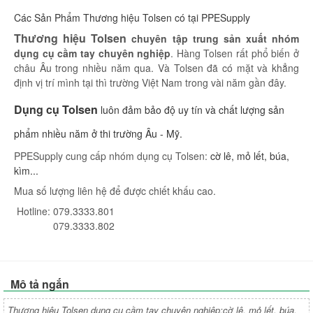
Các Sản Phẩm Thương hiệu Tolsen có tại PPESupply
Thương hiệu Tolsen
chuyên tập trung sản xuất nhóm
dụng cụ cầm tay chuyên nghiệp
. Hàng Tolsen rất phổ biến ở
châu Âu trong nhiều năm qua. Và Tolsen đã có mặt và khẳng
định vị trí mình tại thì trường Việt Nam trong vài năm gần đây.
Dụng cụ Tolsen
luôn đảm bảo độ uy tín và chất lượng sản
phẩm nhiều năm ở thi trường Âu - Mỹ.
PPESupply cung cấp nhóm dụng cụ Tolsen:
cờ lê, mỏ lết, búa,
kìm...
Mua số lượng liên hệ để được chiết khấu cao.
Hotline: 079.3333.801
079.3333.802
Mô tả ngắn
Thương hiệu Tolsen dụng cụ cầm tay chuyên nghiệp:cờ lê, mỏ lết, búa,