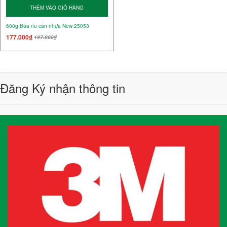
THÊM VÀO GIỎ HÀNG
600g Búa rìu cán nhựa New 25053
177.000₫
197.000₫
Đăng Ký nhận thông tin