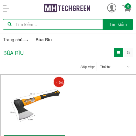
0
Tìm kiếm
Trang chủ
—›
Búa Rìu
BÚA RÌU
Sắp xếp:
Thứ tự
-10%