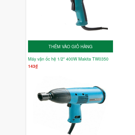
THÊM VÀO GIỎ HÀNG
Máy vặn ốc hệ 1/2" 400W Makita TW0350
143₫