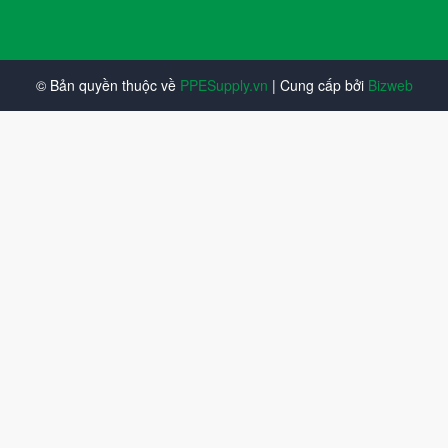
© Bản quyền thuộc về
PPESupply.vn
| Cung cấp bởi
Bizweb