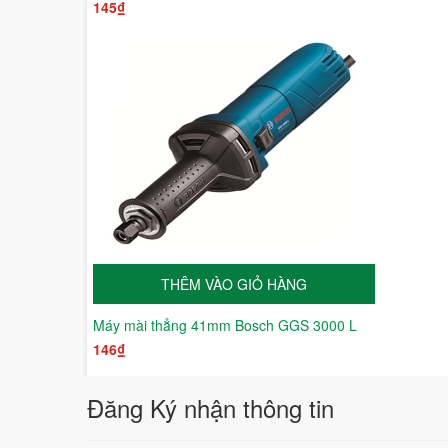
145₫
THÊM VÀO GIỎ HÀNG
Máy mài thẳng 41mm Bosch GGS 3000 L
146₫
Đăng Ký nhận thông tin