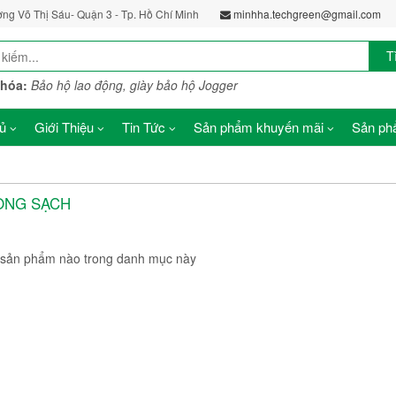
ờng Võ Thị Sáu- Quận 3 - Tp. Hồ Chí Minh
minhha.techgreen@gmail.com
T
khóa:
Bảo hộ lao động, giày bảo hộ Jogger
ủ
Giới Thiệu
Tin Tức
Sản phẩm khuyến mãi
Sản phẩ
ÒNG SẠCH
sản phẩm nào trong danh mục này