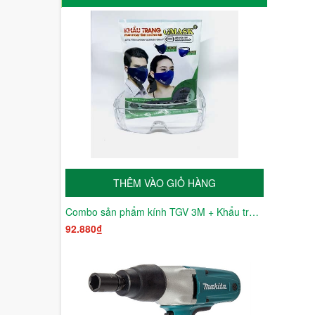
THÊM VÀO GIỎ HÀNG
Combo sản phẩm kính TGV 3M + Khẩu trang Gmask
92.880₫