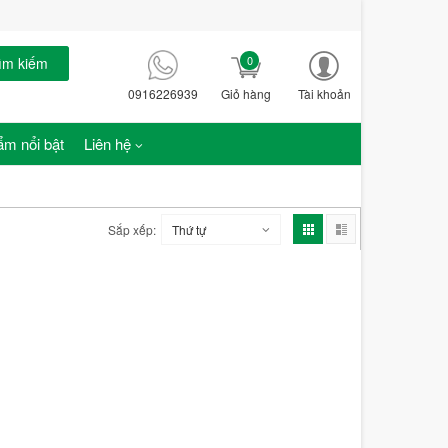
0
ìm kiếm
0916226939
Giỏ hàng
Tài khoản
m nổi bật
Liên hệ
Sắp xếp:
Thứ tự