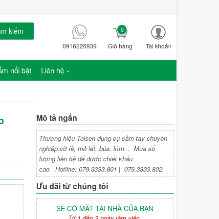
0
ìm kiếm
0916226939
Giỏ hàng
Tài khoản
m nổi bật
Liên hệ
Mô tả ngắn
p
Thương hiệu Tolsen dụng cụ cầm tay chuyên
nghiệp:cờ lê, mỏ lết, búa, kìm... Mua số
lượng liên hệ để được chiết khấu
cao. Hotline: 079.3333.801 | 079.3333.802
Ưu đãi từ chúng tôi
SẼ CÓ MẶT TẠI NHÀ CỦA BẠN
Từ 1 đến 3 ngày làm việc.