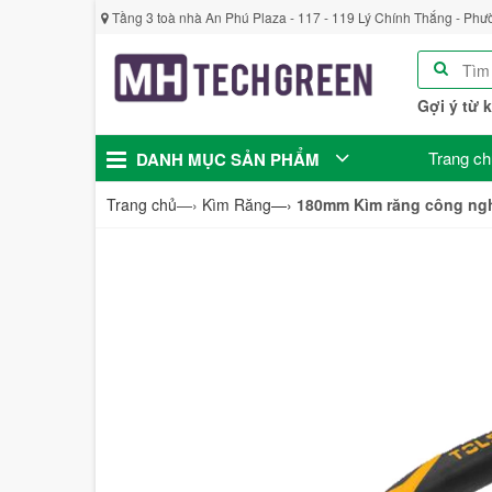
Tầng 3 toà nhà An Phú Plaza - 117 - 119 Lý Chính Thắng - Phư
Gợi ý từ 
Trang ch
DANH MỤC SẢN PHẨM
Trang chủ
—›
Kìm Răng
—›
180mm Kìm răng công ngh