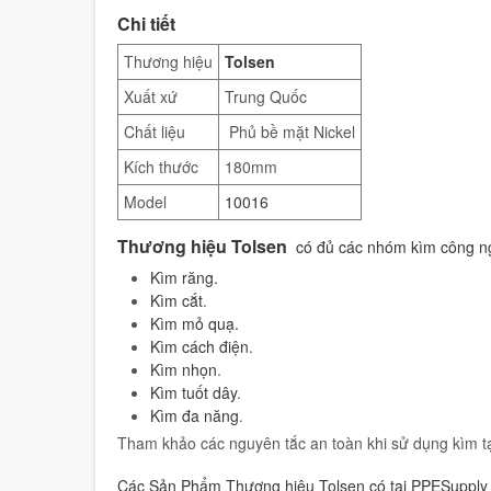
Chi tiết
Thương hiệu
Tolsen
Xuất xứ
Trung Quốc
Chất liệu
Phủ bề mặt Nickel
Kích thước
180mm
Model
10016
Thương hiệu Tolsen
có đủ các nhóm kìm công 
Kìm răng
.
K
ìm cắt
.
Kìm mỏ quạ
.
Kìm cách điện
.
Kìm nhọn
.
Kìm tuốt dây
.
Kìm đa năng
.
Tham khảo các nguyên tắc an toàn khi sử dụng kìm t
Các Sản Phẩm Thương hiệu Tolsen có tại PPESupply