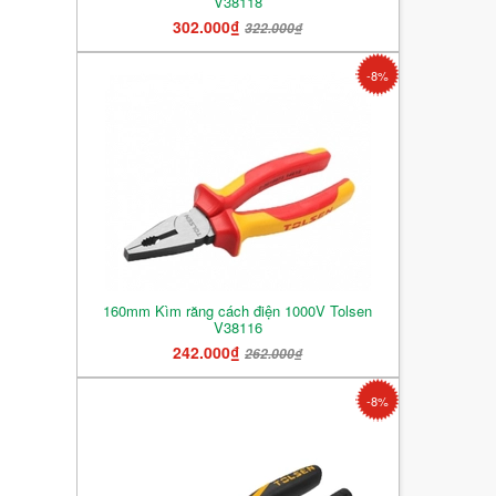
V38118
302.000₫
322.000₫
-8%
160mm Kìm răng cách điện 1000V Tolsen
V38116
242.000₫
262.000₫
-8%