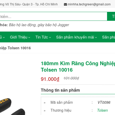
ờng Võ Thị Sáu- Quận 3 - Tp. Hồ Chí Minh
minhha.techgreen@gmail.com
T
khóa:
Bảo hộ lao động, giày bảo hộ Jogger
ủ
Giới Thiệu
Tin Tức
Sản phẩm khuyến mãi
Sản phẩ
iệp Tolsen 10016
180mm Kìm Răng Công Nghiệ
Tolsen 10016
91.000₫
101.000₫
Thông tin sản phẩm
»
Mã sản phẩm
:
VT0096
»
Thương hiệu
:
Tolsen