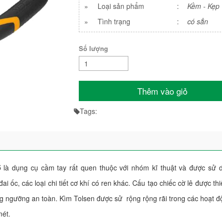
»
Loại sản phẩm
:
Kềm - Kẹp
»
Tình trạng
:
có sẳn
Số lượng
Thêm vào giỏ
Tags:
6
là dụng cụ cầm tay rất quen thuộc với nhóm kĩ thuật và được sử d
ai ốc, các loại chi tiết cơ khí có ren khác. Cấu tạo chiếc cờ lê được thi
ong ngưỡng an toàn. Kìm Tolsen được sử rộng rộng rãi trong các hoạt 
mét.