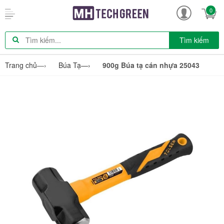
0
Tìm kiếm
Trang chủ
—›
Búa Tạ
—›
900g Búa tạ cán nhựa 25043