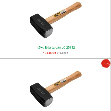
1.5kg Búa tạ cán gỗ 25132
194.000₫
214.000₫
-12%