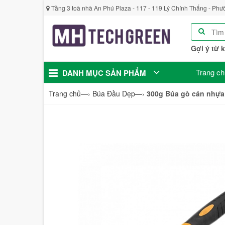
Tầng 3 toà nhà An Phú Plaza - 117 - 119 Lý Chính Thắng - Phư
Gợi ý từ 
Trang ch
DANH MỤC SẢN PHẨM
Trang chủ
—›
Búa Đầu Dẹp
—›
300g Búa gò cán nhựa