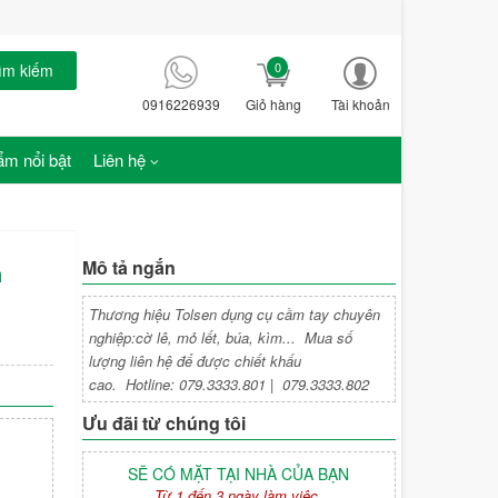
0
ìm kiếm
0916226939
Giỏ hàng
Tài khoản
m nổi bật
Liên hệ
Mô tả ngắn
n
Thương hiệu Tolsen dụng cụ cầm tay chuyên
nghiệp:cờ lê, mỏ lết, búa, kìm... Mua số
lượng liên hệ để được chiết khấu
cao. Hotline: 079.3333.801 | 079.3333.802
Ưu đãi từ chúng tôi
SẼ CÓ MẶT TẠI NHÀ CỦA BẠN
Từ 1 đến 3 ngày làm việc.