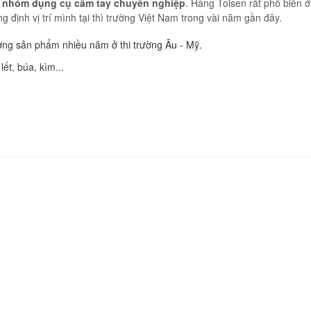
t nhóm dụng cụ cầm tay chuyên nghiệp
. Hàng Tolsen rất phổ biến 
 định vị trí mình tại thì trường Việt Nam trong vài năm gần đây.
ượng sản phẩm nhiều năm ở thi trường Âu - Mỹ.
lết, búa, kìm...