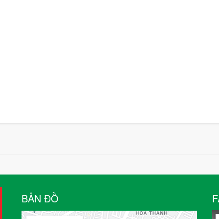
BẢN ĐỒ
F