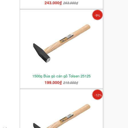
243.000₫
263.000₫
-9%
1500g Búa gò cán gỗ Tolsen 25125
199.000₫
219.000₫
-12%