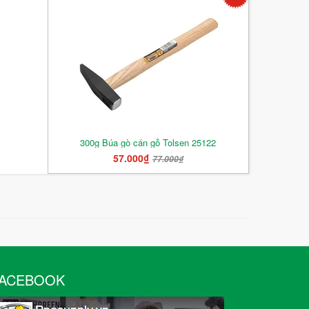
300g Búa gò cán gỗ Tolsen 25122
57.000₫
77.000₫
ACEBOOK