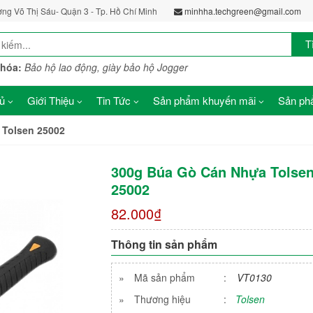
ờng Võ Thị Sáu- Quận 3 - Tp. Hồ Chí Minh
minhha.techgreen@gmail.com
T
khóa:
Bảo hộ lao động, giày bảo hộ Jogger
ủ
Giới Thiệu
Tin Tức
Sản phẩm khuyến mãi
Sản phẩ
 Tolsen 25002
300g Búa Gò Cán Nhựa Tolse
25002
82.000₫
Thông tin sản phẩm
»
Mã sản phẩm
:
VT0130
»
Thương hiệu
:
Tolsen