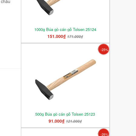
ở châu
1000g Búa gò cán gỗ Tolsen 25124
151.000₫
171.000₫
-25%
500g Búa gò cán gỗ Tolsen 25123
91.000₫
121.000₫
-26%