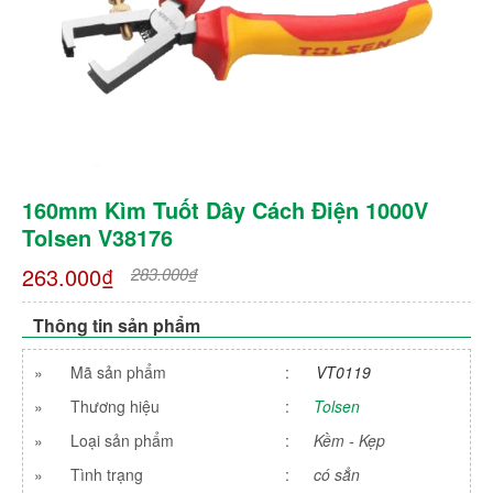
160mm Kìm Tuốt Dây Cách Điện 1000V
Tolsen V38176
263.000₫
283.000₫
Thông tin sản phẩm
»
Mã sản phẩm
:
VT0119
»
Thương hiệu
:
Tolsen
»
Loại sản phẩm
:
Kềm - Kẹp
»
Tình trạng
:
có sẳn