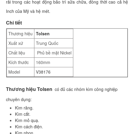
rãi trong các hoạt động bảo trì sửa chữa, đồng thời cao cả hệ
Inch của Mỹ và hệ mét.
Chi tiết
Thương hiệu
Tolsen
Xuất xứ
Trung Quốc
Chất liệu
Phủ bề mặt Nickel
Kích thước
160mm
Model
V38176
Thương hiệu Tolsen
có đủ các nhóm kìm công nghiệp
chuyên dụng:
Kìm răng
.
K
ìm cắt
.
Kìm mỏ quạ
.
Kìm cách điện
.
Kìm nhọn
.