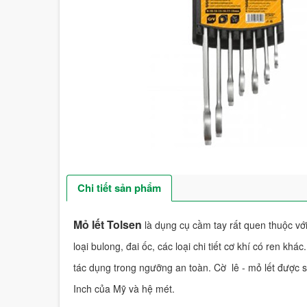
Chi tiết sản phẩm
Mỏ lết Tolsen
là dụng cụ cầm tay rất quen thuộc vớ
loại bulong, đai ốc, các loại chi tiết cơ khí có ren khá
tác dụng trong ngưỡng an toàn. Cờ lê - mỏ lết được s
Inch của Mỹ và hệ mét.