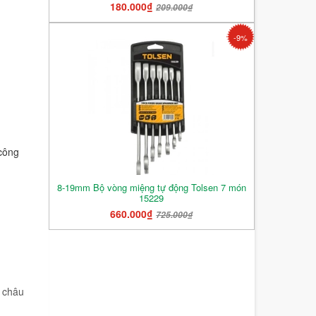
180.000₫
209.000₫
-9%
 công
8-19mm Bộ vòng miệng tự động Tolsen 7 món
15229
660.000₫
725.000₫
ở châu