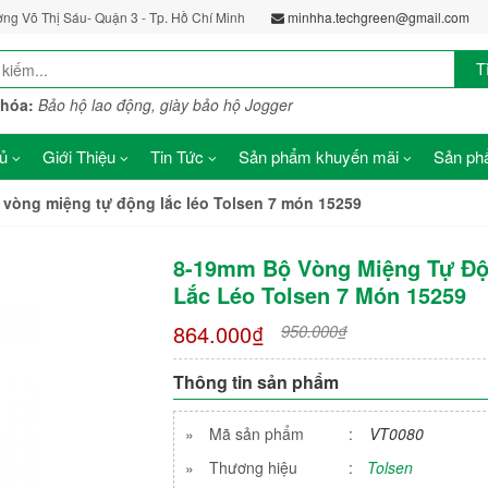
ờng Võ Thị Sáu- Quận 3 - Tp. Hồ Chí Minh
minhha.techgreen@gmail.com
T
khóa:
Bảo hộ lao động, giày bảo hộ Jogger
ủ
Giới Thiệu
Tin Tức
Sản phẩm khuyến mãi
Sản phẩ
vòng miệng tự động lắc léo Tolsen 7 món 15259
8-19mm Bộ Vòng Miệng Tự Đ
Lắc Léo Tolsen 7 Món 15259
864.000₫
950.000₫
Thông tin sản phẩm
»
Mã sản phẩm
:
VT0080
»
Thương hiệu
:
Tolsen