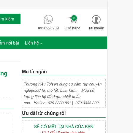
0
ìm kiếm
0916226939
Giỏ hàng
Tài khoản
m nổi bật
Liên hệ
Mô tả ngắn
ộng
Thương hiệu Tolsen dụng cụ cầm tay chuyên
nghiệp:cờ lê, mỏ lết, búa, kìm... Mua số
lượng liên hệ để được chiết khấu
cao. Hotline: 079.3333.801 | 079.3333.802
Ưu đãi từ chúng tôi
SẼ CÓ MẶT TẠI NHÀ CỦA BẠN
Từ 1 đến 3 ngày làm việc.