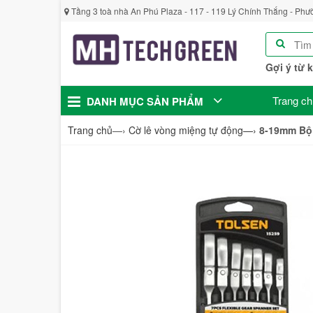
Tầng 3 toà nhà An Phú Plaza - 117 - 119 Lý Chính Thắng - Phư
Gợi ý từ 
Trang ch
DANH MỤC SẢN PHẨM
Trang chủ
—›
Cờ lê vòng miệng tự động
—›
8-19mm Bộ 