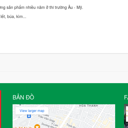
ượng sản phẩm nhiều năm ở thi trường Âu - Mỹ.
lết, búa, kìm...
BẢN ĐỒ
F