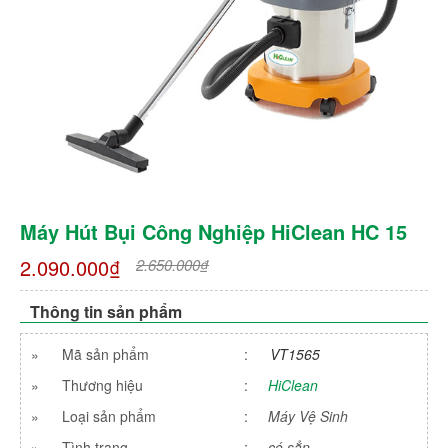
Máy Hút Bụi Công Nghiệp HiClean HC 15
2.090.000₫
2.650.000₫
Thông tin sản phẩm
»
Mã sản phẩm
:
VT1565
»
Thương hiệu
:
HiClean
»
Loại sản phẩm
:
Máy Vệ Sinh
»
Tình trạng
:
có sẳn