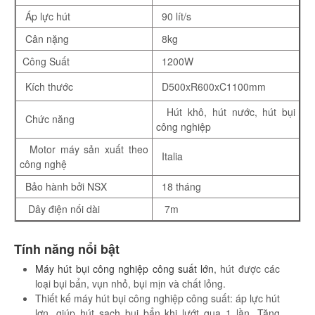
Áp lực hút
90 lít/s
Cân nặng
8kg
Công Suất
1200W
Kích thước
D500xR600xC1100mm
Hút khô, hút nước, hút bụi
Chức năng
công nghiệp
Motor máy sản xuất theo
Italia
công nghệ
Bảo hành bởi NSX
18 tháng
Dây điện nối dài
7m
Tính năng nổi bật
Máy hút bụi công nghiệp công suất lớn
, hút được các
loại bụi bẩn, vụn nhỏ, bụi mịn và chất lỏng.
Thiết kế máy hút bụi công nghiệp công suất: áp lực hút
lơn, giúp hút sạch bụi bẩn khi lướt qua 1 lần. Tăng