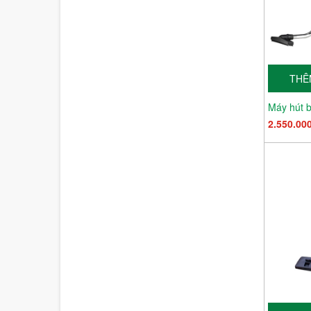
THÊ
2.550.00