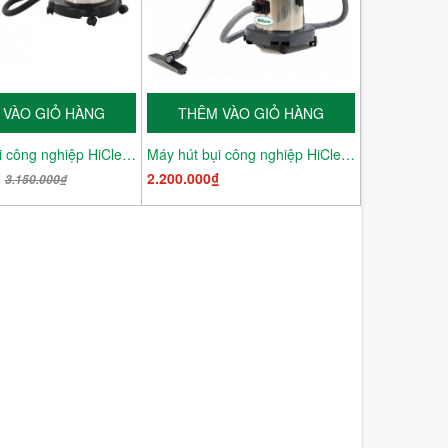
 VÀO GIỎ HÀNG
THÊM VÀO GIỎ HÀNG
Máy hút bụi công nghiệp HiClean HC 20/US
Máy hút bụi công nghiệp HiClean HC 15A
₫
2.200.000₫
3.150.000₫