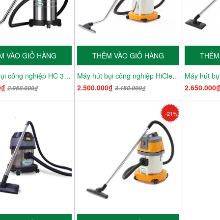
M VÀO GIỎ HÀNG
THÊM VÀO GIỎ HÀNG
THÊM
Máy hút bụi công nghiệp HC 30 NEW
Máy hút bụi công nghiệp HiClean HC 30
0₫
2.500.000₫
2.650.000
2.950.000₫
3.150.000₫
-21%