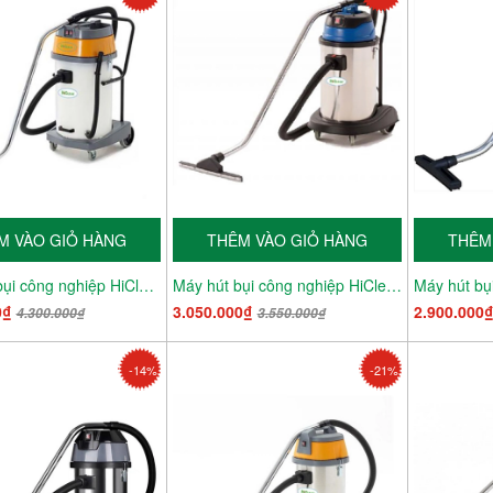
M VÀO GIỎ HÀNG
THÊM VÀO GIỎ HÀNG
THÊM
Máy Hút bụi công nghiệp HiClean HC 70
Máy hút bụi công nghiệp HiClean HC 40CE
0₫
3.050.000₫
2.900.000
4.300.000₫
3.550.000₫
-14%
-21%