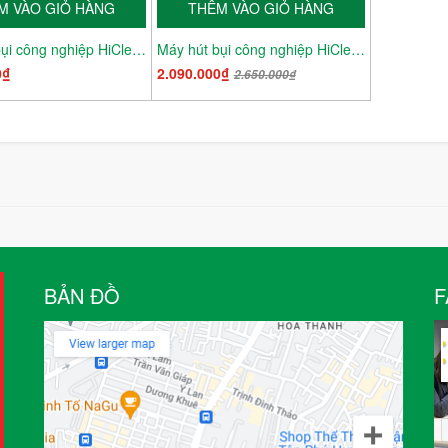
M VÀO GIỎ HÀNG
THÊM VÀO GIỎ HÀNG
Máy hút bụi công nghiệp HiClean HC 15 NEW
Máy hút bụi công nghiệp HiClean HC 15
0₫
2.090.000₫
2.650.000₫
BẢN ĐỒ
F