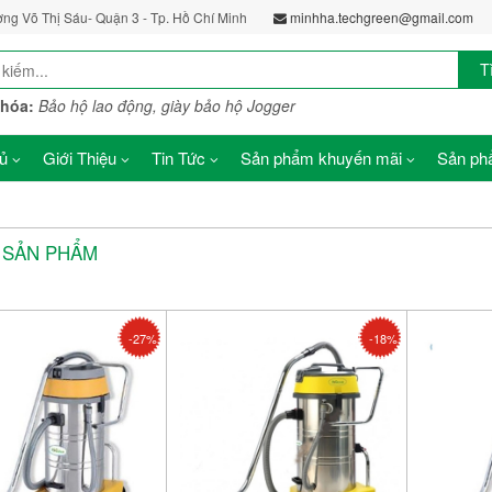
ờng Võ Thị Sáu- Quận 3 - Tp. Hồ Chí Minh
minhha.techgreen@gmail.com
T
khóa:
Bảo hộ lao động, giày bảo hộ Jogger
ủ
Giới Thiệu
Tin Tức
Sản phẩm khuyến mãi
Sản phẩ
Ả SẢN PHẨM
-27%
-18%