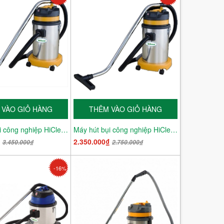
 VÀO GIỎ HÀNG
THÊM VÀO GIỎ HÀNG
Máy hút bụi công nghiệp HiClean HC 301
Máy hút bụi công nghiệp HiClean HC 30A
₫
2.350.000₫
3.450.000₫
2.750.000₫
-16%