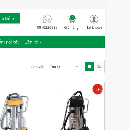
0
ìm kiếm
0916226939
Giỏ hàng
Tài khoản
m nổi bật
Liên hệ
Sắp xếp:
Thứ tự
-18%