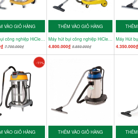
M VÀO GIỎ HÀNG
THÊM VÀO GIỎ HÀNG
THÊM
Máy hút bụi công nghiệp HiClean HC 903
Máy hút bụi công nghiệp HiClean HC 902
0₫
4.800.000₫
4.350.000
7.700.000₫
5.850.000₫
-11%
M VÀO GIỎ HÀNG
THÊM VÀO GIỎ HÀNG
THÊM