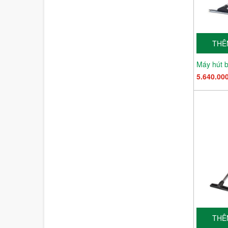
THÊ
5.640.00
THÊ