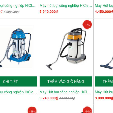
Máy Hút bụi công nghiệp HiClean HC 380
Máy hút bụi công nghiệp HiClean HC 80A
0₫
5.940.000₫
4.450.000
4.999.000₫
-9%
CHI TIẾT
THÊM VÀO GIỎ HÀNG
THÊM
Máy hút bụi công nghiệp HiClean HC 802
Máy Hút bụi công nghiệp HiClean HC 70A
3.740.000₫
3.800.000
4.100.000₫
-16%
-14%