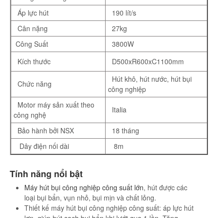
Áp lực hút
190 lít/s
Cân nặng
27kg
Công Suất
3800W
Kích thước
D500xR600xC1100mm
Hút khô, hút nước, hút bụi
Chức năng
công nghiệp
Motor máy sản xuất theo
Italia
công nghệ
Bảo hành bởi NSX
18 tháng
Dây điện nối dài
8m
Tính năng nổi bật
Máy hút bụi công nghiệp công suất lớn
, hút được các
loại bụi bẩn, vụn nhỏ, bụi mịn và chất lỏng.
Thiết kế máy hút bụi công nghiệp công suất: áp lực hút
lơn, giúp hút sạch bụi bẩn khi lướt qua 1 lần. Tăng