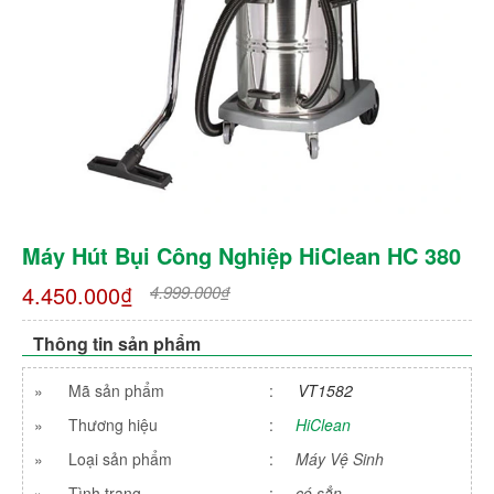
Máy Hút Bụi Công Nghiệp HiClean HC 380
4.450.000₫
4.999.000₫
Thông tin sản phẩm
»
Mã sản phẩm
:
VT1582
»
Thương hiệu
:
HiClean
»
Loại sản phẩm
:
Máy Vệ Sinh
»
Tình trạng
:
có sẳn