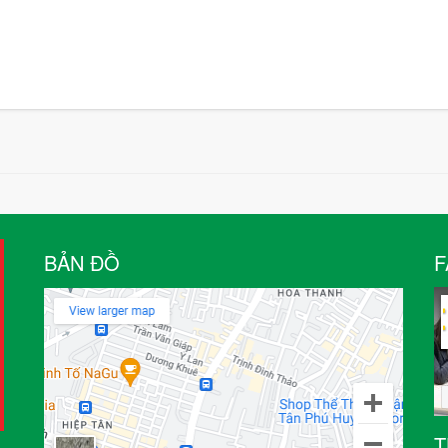
BẢN ĐỒ
F
T