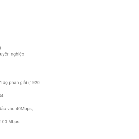
g
huyên nghiệp
i độ phân giải (1920
64.
đầu vào 40Mbps,
 100 Mbps.