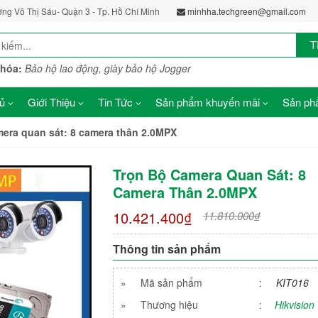
ờng Võ Thị Sáu- Quận 3 - Tp. Hồ Chí Minh
minhha.techgreen@gmail.com
T
khóa:
Bảo hộ lao động, giày bảo hộ Jogger
ủ
Giới Thiệu
Tin Tức
Sản phẩm khuyến mãi
Sản phẩ
mera quan sát: 8 camera thân 2.0MPX
Trọn Bộ Camera Quan Sát: 8
Camera Thân 2.0MPX
10.421.400₫
11.810.000₫
Thông tin sản phẩm
»
Mã sản phẩm
:
KIT016
»
Thương hiệu
:
Hikvision