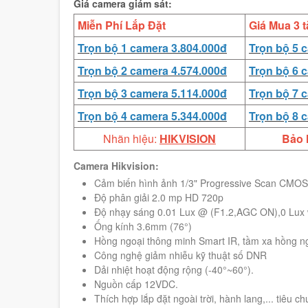
Giá camera giám sát:
Miễn Phí Lắp Đặt
Giá Mua 3 t
Trọn bộ 1 camera 3.804.000đ
Trọn bộ 5 
Trọn bộ 2 camera 4.574.000đ
Trọn bộ 6 
Trọn bộ 3 camera 5.114.000đ
Trọn bộ 7 
Trọn bộ 4 camera 5.344.000đ
Trọn bộ 8 
Nhãn hiệu:
HIKVISION
Bảo 
Camera Hikvision:
Cảm biến hình ảnh 1/3" Progressive Scan CMOS
Độ phân giải 2.0 mp HD 720p
Độ nhạy sáng 0.01 Lux @ (F1.2,AGC ON),0 Lux 
Ống kính 3.6mm (76°)
Hồng ngoại thông minh Smart IR, tầm xa hồng n
Công nghệ giảm nhiễu kỹ thuật số DNR
Dải nhiệt hoạt động rộng (-40°~60°).
Nguồn cấp 12VDC.
Thích hợp lắp đặt ngoài trời, hành lang,... tiêu c