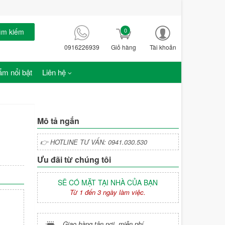
0
ìm kiếm
0916226939
Giỏ hàng
Tài khoản
m nổi bật
Liên hệ
Mô tả ngắn
👉 HOTLINE TƯ VẤN: 0941.030.530
Ưu đãi từ chúng tôi
SẼ CÓ MẶT TẠI NHÀ CỦA BẠN
Từ 1 đến 3 ngày làm việc.
Giao hàng tận nơi, miễn phí.