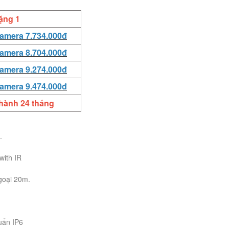
ặng 1
camera 7.734.000đ
camera 8.704.000đ
camera 9.274.000đ
camera 9.474.000đ
hành 24 tháng
.
with IR
goại 20m.
huẩn IP6