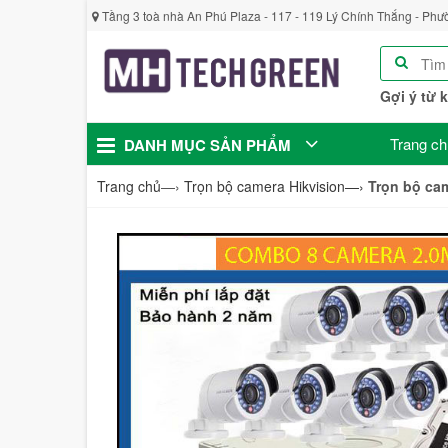
Tầng 3 toà nhà An Phú Plaza - 117 - 119 Lý Chính Thắng - Phư
Gợi ý từ 
Trang ch
DANH MỤC SẢN PHẨM
Trang chủ
—›
Trọn bộ camera Hikvision
—›
Trọn bộ ca