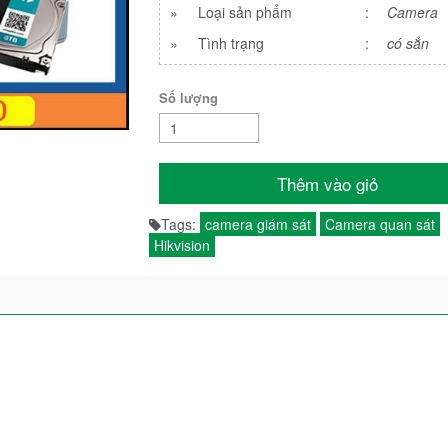
»
Loại sản phẩm
:
Camera
»
Tình trạng
:
có sẳn
Số lượng
Thêm vào giỏ
Tags:
camera giám sát
Camera quan sát
Hikvision