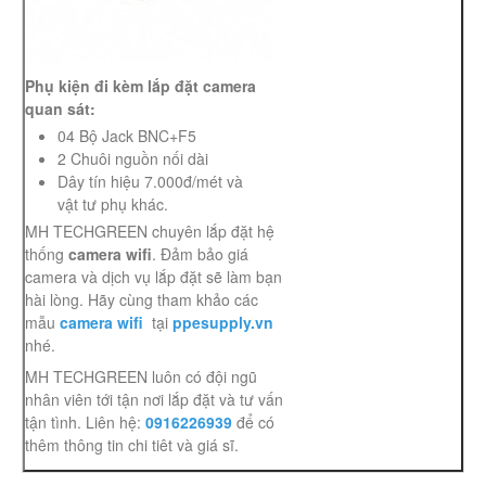
Phụ kiện đi kèm lắp đặt camera
quan sát:
04 Bộ Jack BNC+F5
2 Chuôi nguồn nối dài
Dây tín hiệu 7.000đ/mét và
vật tư phụ khác.
MH TECHGREEN chuyên lắp đặt hệ
thống
camera wifi
. Đảm bảo giá
camera và dịch vụ lắp đặt sẽ làm bạn
hài lòng. Hãy cùng tham khảo các
mẫu
camera wifi
tại
ppesupply.vn
nhé.
MH TECHGREEN luôn có đội ngũ
nhân viên tới tận nơi lắp đặt và tư vấn
tận tình. Liên hệ:
0916226939
để có
thêm thông tin chi tiêt và giá sĩ.