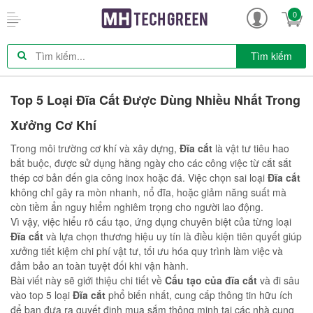
0
Tìm kiếm
Top 5 Loại Đĩa Cắt Được Dùng Nhiều Nhất Trong
Xưởng Cơ Khí
Trong môi trường cơ khí và xây dựng,
Đĩa cắt
là vật tư tiêu hao
bắt buộc, được sử dụng hằng ngày cho các công việc từ cắt sắt
thép cơ bản đến gia công inox hoặc đá. Việc chọn sai loại
Đĩa cắt
không chỉ gây ra mòn nhanh, nổ đĩa, hoặc giảm năng suất mà
còn tiềm ẩn nguy hiểm nghiêm trọng cho người lao động.
Vì vậy, việc hiểu rõ cấu tạo, ứng dụng chuyên biệt của từng loại
Đĩa cắt
và lựa chọn thương hiệu uy tín là điều kiện tiên quyết giúp
xưởng tiết kiệm chi phí vật tư, tối ưu hóa quy trình làm việc và
đảm bảo an toàn tuyệt đối khi vận hành.
Bài viết này sẽ giới thiệu chi tiết về
Cấu tạo của đĩa cắt
và đi sâu
vào top 5 loại
Đĩa cắt
phổ biến nhất, cung cấp thông tin hữu ích
để bạn đưa ra quyết định mua sắm thông minh tại các nhà cung