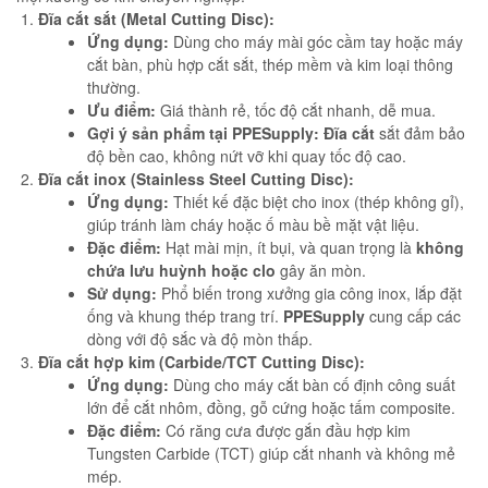
Đĩa cắt sắt (Metal Cutting Disc):
Ứng dụng:
Dùng cho máy mài góc cầm tay hoặc máy
cắt bàn, phù hợp cắt sắt, thép mềm và kim loại thông
thường.
Ưu điểm:
Giá thành rẻ, tốc độ cắt nhanh, dễ mua.
Gợi ý sản phẩm tại
PPESupply
:
Đĩa cắt
sắt đảm bảo
độ bền cao, không nứt vỡ khi quay tốc độ cao.
Đĩa cắt inox (Stainless Steel Cutting Disc):
Ứng dụng:
Thiết kế đặc biệt cho inox (thép không gỉ),
giúp tránh làm cháy hoặc ố màu bề mặt vật liệu.
Đặc điểm:
Hạt mài mịn, ít bụi, và quan trọng là
không
chứa lưu huỳnh hoặc clo
gây ăn mòn.
Sử dụng:
Phổ biến trong xưởng gia công inox, lắp đặt
ống và khung thép trang trí.
PPESupply
cung cấp các
dòng với độ sắc và độ mòn thấp.
Đĩa cắt hợp kim (Carbide/TCT Cutting Disc):
Ứng dụng:
Dùng cho máy cắt bàn cố định công suất
lớn để cắt nhôm, đồng, gỗ cứng hoặc tấm composite.
Đặc điểm:
Có răng cưa được gắn đầu hợp kim
Tungsten Carbide (TCT) giúp cắt nhanh và không mẻ
mép.