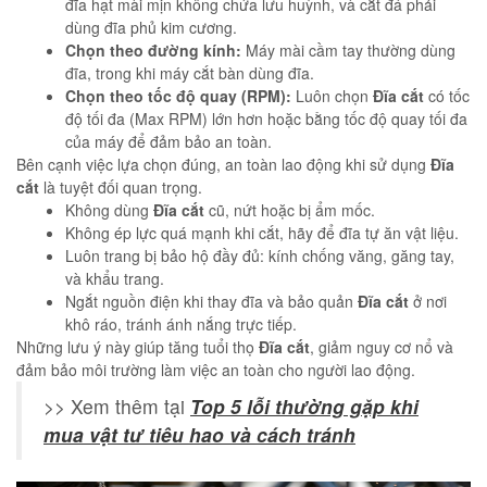
đĩa hạt mài mịn không chứa lưu huỳnh, và cắt đá phải
dùng đĩa phủ kim cương.
Chọn theo đường kính:
Máy mài cầm tay thường dùng
đĩa, trong khi máy cắt bàn dùng đĩa.
Chọn theo tốc độ quay (RPM):
Luôn chọn
Đĩa cắt
có tốc
độ tối đa (Max RPM) lớn hơn hoặc bằng tốc độ quay tối đa
của máy để đảm bảo an toàn.
Bên cạnh việc lựa chọn đúng, an toàn lao động khi sử dụng
Đĩa
cắt
là tuyệt đối quan trọng.
Không dùng
Đĩa cắt
cũ, nứt hoặc bị ẩm mốc.
Không ép lực quá mạnh khi cắt, hãy để đĩa tự ăn vật liệu.
Luôn trang bị bảo hộ đầy đủ: kính chống văng, găng tay,
và khẩu trang.
Ngắt nguồn điện khi thay đĩa và bảo quản
Đĩa cắt
ở nơi
khô ráo, tránh ánh nắng trực tiếp.
Những lưu ý này giúp tăng tuổi thọ
Đĩa cắt
, giảm nguy cơ nổ và
đảm bảo môi trường làm việc an toàn cho người lao động.
>> Xem thêm tại
Top 5 lỗi thường gặp khi
mua vật tư tiêu hao và cách tránh