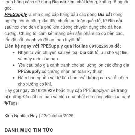
toàn bằng cách sử dụng
Đĩa cắt
kém chất lượng, không rõ nguồn
gốc.
PPESupply
là nhà cung cấp hàng đầu các dòng
Đĩa cắt
công
nghiệp chính hãng, đạt tiêu chuẩn an toàn quốc tế, từ
Đĩa cắt
sắt/inox cho đến đĩa phủ kim cương chuyên dụng cho đá hoa
cương. Chúng tôi cam kết mang đến sản phẩm có độ bền cao,
tốc độ cắt nhanh và độ an toàn tuyệt đối.
Liên hệ ngay với
PPESupply
qua Hotline 0916226939 để:
Nhận tư vấn chuyên sâu về loại
Đĩa cắt
tối ưu cho vật liệu
và máy móc của bạn.
Yêu cầu báo giá cạnh tranh cho số lượng lớn các dòng đĩa
PPESupply
có chứng nhận an toàn kỹ thuật.
Đảm bảo nguồn vật tư tiêu hao chất lượng cao và ổn định
cho xưởng cơ khí.
Hãy gọi ngay 0916226939 hoặc truy cập PPESupply.vn để trang
bị những Đĩa cắt an toàn và hiệu quả nhất cho công việc của bạn!
Tags:
Kinh Nghiệm Hay
|
22/October/2025
DANH MỤC TIN TỨC