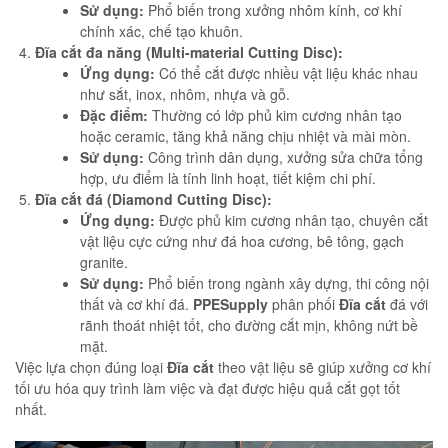
Sử dụng:
Phổ biến trong xưởng nhôm kính, cơ khí
chính xác, chế tạo khuôn.
Đĩa cắt đa năng (Multi-material Cutting Disc):
Ứng dụng:
Có thể cắt được nhiều vật liệu khác nhau
như sắt, inox, nhôm, nhựa và gỗ.
Đặc điểm:
Thường có lớp phủ kim cương nhân tạo
hoặc ceramic, tăng khả năng chịu nhiệt và mài mòn.
Sử dụng:
Công trình dân dụng, xưởng sửa chữa tổng
hợp, ưu điểm là tính linh hoạt, tiết kiệm chi phí.
Đĩa cắt đá (Diamond Cutting Disc):
Ứng dụng:
Được phủ kim cương nhân tạo, chuyên cắt
vật liệu cực cứng như đá hoa cương, bê tông, gạch
granite.
Sử dụng:
Phổ biến trong ngành xây dựng, thi công nội
thất và cơ khí đá.
PPESupply
phân phối
Đĩa cắt
đá với
rãnh thoát nhiệt tốt, cho đường cắt mịn, không nứt bề
mặt.
Việc lựa chọn đúng loại
Đĩa cắt
theo vật liệu sẽ giúp xưởng cơ khí
tối ưu hóa quy trình làm việc và đạt được hiệu quả cắt gọt tốt
nhất.