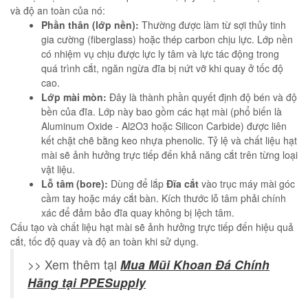
và độ an toàn của nó:
Phần thân (lớp nền):
Thường được làm từ sợi thủy tinh
gia cường (fiberglass) hoặc thép carbon chịu lực. Lớp nền
có nhiệm vụ chịu được lực ly tâm và lực tác động trong
quá trình cắt, ngăn ngừa đĩa bị nứt vỡ khi quay ở tốc độ
cao.
Lớp mài mòn:
Đây là thành phần quyết định độ bén và độ
bền của đĩa. Lớp này bao gồm các hạt mài (phổ biến là
Aluminum Oxide - Al2O3 hoặc Silicon Carbide) được liên
kết chặt chẽ bằng keo nhựa phenolic. Tỷ lệ và chất liệu hạt
mài sẽ ảnh hưởng trực tiếp đến khả năng cắt trên từng loại
vật liệu.
Lỗ tâm (bore):
Dùng để lắp
Đĩa cắt
vào trục máy mài góc
cầm tay hoặc máy cắt bàn. Kích thước lỗ tâm phải chính
xác để đảm bảo đĩa quay không bị lệch tâm.
Cấu tạo và chất liệu hạt mài sẽ ảnh hưởng trực tiếp đến hiệu quả
cắt, tốc độ quay và độ an toàn khi sử dụng.
>> Xem thêm tại
Mua Mũi Khoan Đá Chính
Hãng tại PPESupply