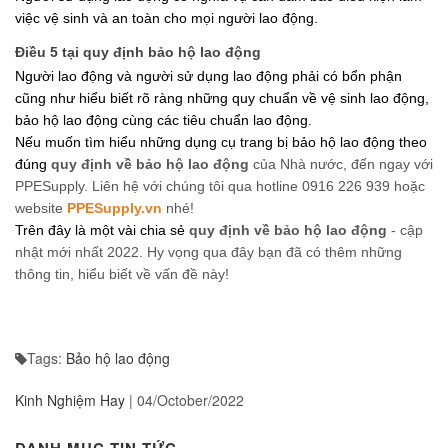
việc vệ sinh và an toàn cho mọi người lao động.
Điều 5 tại quy định bảo hộ lao động
Người lao động và người sử dụng lao động phải có bổn phận 
cũng như hiểu biết rõ ràng những quy chuẩn về vệ sinh lao động, 
bảo hộ lao động cùng các tiêu chuẩn lao động.
Nếu muốn tìm hiểu những dụng cụ trang bị bảo hộ lao động theo 
đúng 
quy định về bảo hộ lao động 
của Nhà nước, đến ngay với 
PPESupply. Liên hệ với chúng tôi qua hotline 0916 226 939 hoặc 
website 
PPESupply.vn
 nhé!
Trên đây là một vài chia sẻ
 quy định về bảo hộ lao động 
- cập 
nhật mới nhất 2022. Hy vọng qua đây bạn đã có thêm những 
thông tin, hiểu biết về vấn đề này!
Tags:
Bảo hộ lao động
Kinh Nghiệm Hay
|
04/October/2022
DANH MỤC TIN TỨC