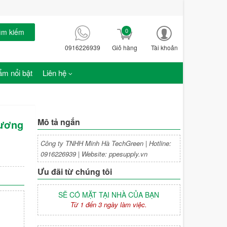
0
ìm kiếm
0916226939
Giỏ hàng
Tài khoản
m nổi bật
Liên hệ
Mô tả ngắn
Dương
Công ty TNHH Minh Hà TechGreen | Hotline:
0916226939 | Website: ppesupply.vn
Ưu đãi từ chúng tôi
SẼ CÓ MẶT TẠI NHÀ CỦA BẠN
Từ 1 đến 3 ngày làm việc.