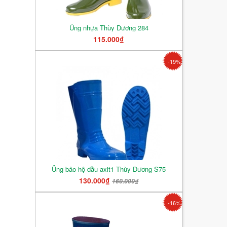
Ủng nhựa Thùy Dương 284
115.000₫
-19%
Ủng bảo hộ dầu axit1 Thùy Dương S75
130.000₫
160.000₫
-16%