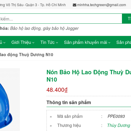
ờng Võ Thị Sáu- Quận 3 - Tp. Hồ Chí Minh
minhha.techgreen@gmail.com
T
khóa:
Bảo hộ lao động, giày bảo hộ Jogger
ủ
Giới Thiệu
Tin Tức
Sản phẩm khuyến mãi
Sản phẩ
 lao động Thuỳ Dương N10
Nón Bảo Hộ Lao Động Thuỳ 
N10
48.400₫
Thông tin sản phẩm
»
Mã sản phẩm
:
PPE0093
»
Thương hiệu
:
Thùy Dương