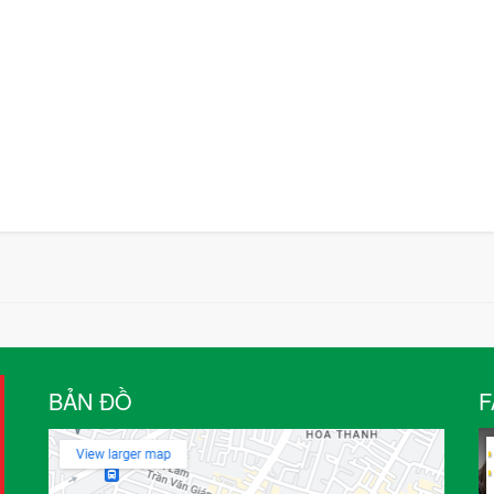
BẢN ĐỒ
F