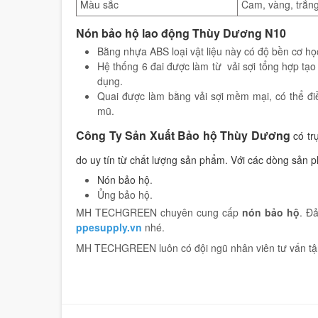
Màu sắc
Cam, vàng, trắn
Nón bảo hộ lao động Thùy Dương N10
Bằng nhựa ABS loại vật liệu này có độ bền cơ họ
Hệ thống 6 đai được làm từ vải sợi tổng hợp tạo
dụng.
Quai được làm bằng vải sợi mềm mại, có thể đ
mũ.
Công Ty Sản Xuất Bảo hộ Thùy Dương
có tr
do uy tín từ chất lượng sản phẩm. Với các dòng sản 
Nón bảo hộ
.
Ủng bảo hộ.
MH TECHGREEN chuyên cung cấp
nón bảo hộ
. Đ
ppesupply.vn
nhé.
MH TECHGREEN luôn có đội ngũ nhân viên tư vấn tận