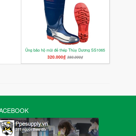
Ủng bảo hộ mũi đế thép Thùy Dương SS1065
320.000₫
380.000₫
ACEBOOK