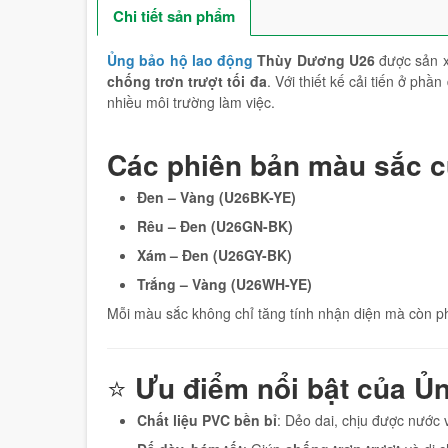
Chi tiết sản phẩm
Ủng bảo hộ lao động
Thùy Dương U26
được sản x
chống trơn trượt tối đa
. Với thiết kế cải tiến ở ph
nhiều môi trường làm việc.
Các phiên bản màu sắc 
Đen – Vàng (U26BK-YE)
Rêu – Đen (U26GN-BK)
Xám – Đen (U26GY-BK)
Trắng – Vàng (U26WH-YE)
Mỗi màu sắc không chỉ tăng tính nhận diện mà còn ph
⭐
Ưu điểm nổi bật của Ủ
Chất liệu PVC bền bỉ
: Dẻo dai, chịu được nước 