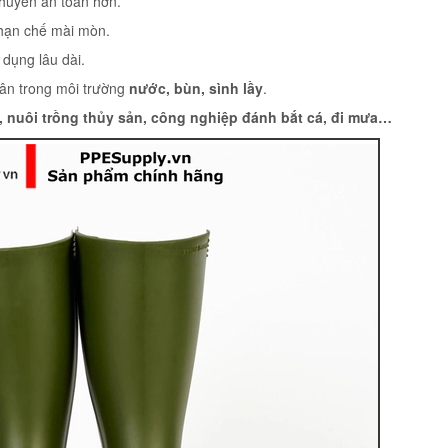
chuyển an toàn hơn.
 hạn chế mài mòn.
 dụng lâu dài.
hân trong môi trường
nước, bùn, sình lầy
.
 nuôi trồng thủy sản, công nghiệp đánh bắt cá, đi mưa…