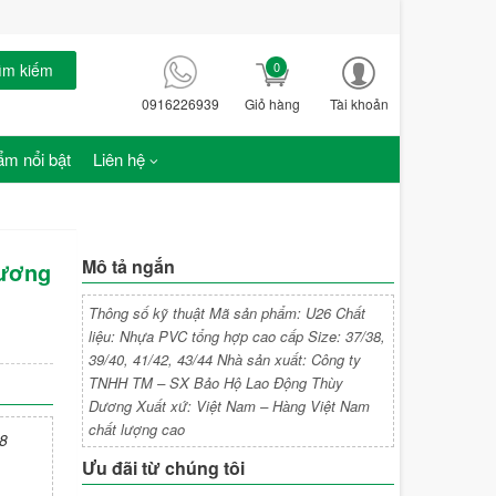
0
ìm kiếm
0916226939
Giỏ hàng
Tài khoản
m nổi bật
Liên hệ
Mô tả ngắn
Dương
Thông số kỹ thuật Mã sản phẩm: U26 Chất
liệu: Nhựa PVC tổng hợp cao cấp Size: 37/38,
39/40, 41/42, 43/44 Nhà sản xuất: Công ty
TNHH TM – SX Bảo Hộ Lao Động Thùy
Dương Xuất xứ: Việt Nam – Hàng Việt Nam
chất lượng cao
8
Ưu đãi từ chúng tôi