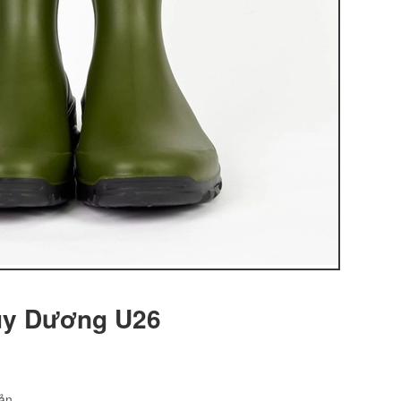
ùy Dương U26
sản