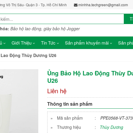
ờng Võ Thị Sáu- Quận 3 - Tp. Hồ Chí Minh
minhha.techgreen@gmail.com
T
khóa:
Bảo hộ lao động, giày bảo hộ Jogger
ủ
Giới Thiệu
Tin Tức
Sản phẩm khuyến mãi
Sản phẩ
 Lao Động Thùy Dương U26
Ủng Bảo Hộ Lao Động Thùy 
U26
Liên hệ
Thông tin sản phẩm
»
Mã sản phẩm
:
PPE0568-VT-373
»
Thương hiệu
:
Thùy Dương