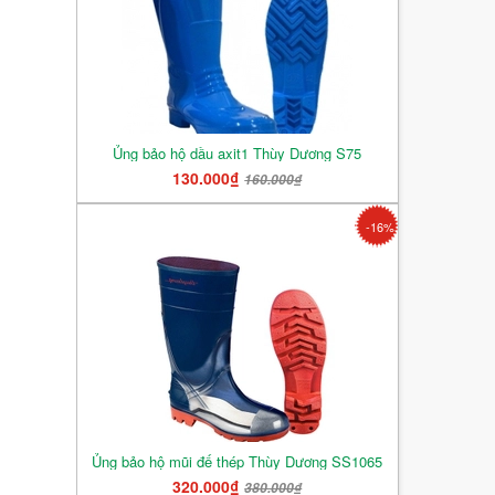
Ủng bảo hộ dầu axit1 Thùy Dương S75
130.000₫
160.000₫
-16%
Ủng bảo hộ mũi đế thép Thùy Dương SS1065
320.000₫
380.000₫