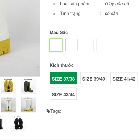
»
Loại sản phẩm
:
Giày bảo hộ
»
Tình trạng
:
có sẳn
Màu Sắc
Kích thước
SIZE 37/38
SIZE 39/40
SIZE 41/42
SIZE 43/44
Tags: