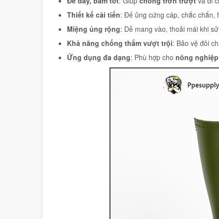
Đế dày, bám tốt
: Giúp
chống trơn trượt
và di 
Thiết kế cải tiến
: Đế ủng cứng cáp, chắc chắn,
Miệng ủng rộng
: Dễ mang vào, thoải mái khi sử
Khả năng chống thấm vượt trội
: Bảo vệ đôi c
Ứng dụng đa dạng
: Phù hợp cho
nông nghiệp,