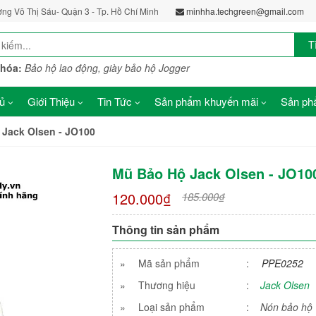
ờng Võ Thị Sáu- Quận 3 - Tp. Hồ Chí Minh
minhha.techgreen@gmail.com
T
khóa:
Bảo hộ lao động, giày bảo hộ Jogger
ủ
Giới Thiệu
Tin Tức
Sản phẩm khuyến mãi
Sản phẩ
 Jack Olsen - JO100
Mũ Bảo Hộ Jack Olsen - JO10
120.000₫
185.000₫
Thông tin sản phẩm
»
Mã sản phẩm
:
PPE0252
»
Thương hiệu
:
Jack Olsen
»
Loại sản phẩm
:
Nón bảo hộ