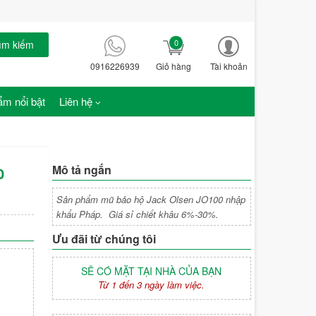
0
ìm kiếm
0916226939
Giỏ hàng
Tài khoản
m nổi bật
Liên hệ
Mô tả ngắn
0
Sản phẩm mũ bảo hộ Jack Olsen JO100 nhập
khẩu Pháp. Giá sỉ chiết khâu 6%-30%.
Ưu đãi từ chúng tôi
SẼ CÓ MẶT TẠI NHÀ CỦA BẠN
Từ 1 đến 3 ngày làm việc.