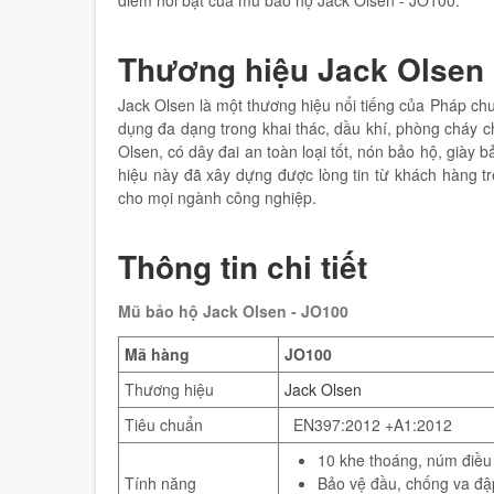
điểm nổi bật của mũ bảo hộ Jack Olsen - JO100.
Thương hiệu Jack Olsen
Jack Olsen là một thương hiệu nổi tiếng của Pháp ch
dụng đa dạng trong khai thác, dầu khí, phòng cháy 
Olsen, có dây đai an toàn loại tốt, nón bảo hộ, giày
hiệu này đã xây dựng được lòng tin từ khách hàng t
cho mọi ngành công nghiệp.
Thông tin chi tiết
Mũ bảo hộ Jack Olsen - JO100
Mã hàng
JO100
Thương hiệu
Jack Olsen
Tiêu chuẩn
EN397:2012 +A1:2012
10 khe thoáng, núm điều
Tính năng
Bảo vệ đầu, chống va đậ