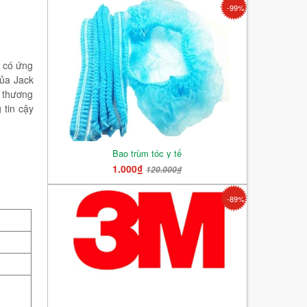
-99%
ọ có ứng
của Jack
, thương
 tin cậy
Bao trùm tóc y tế
1.000₫
120.000₫
-89%