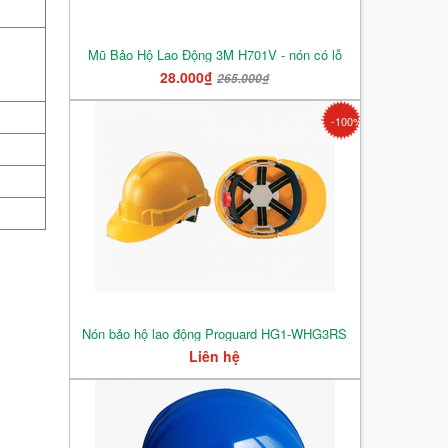
Mũ Bảo Hộ Lao Động 3M H701V - nón có lỗ
28.000₫
265.000₫
-100%
Nón bảo hộ lao động Proguard HG1-WHG3RS
Liên hệ