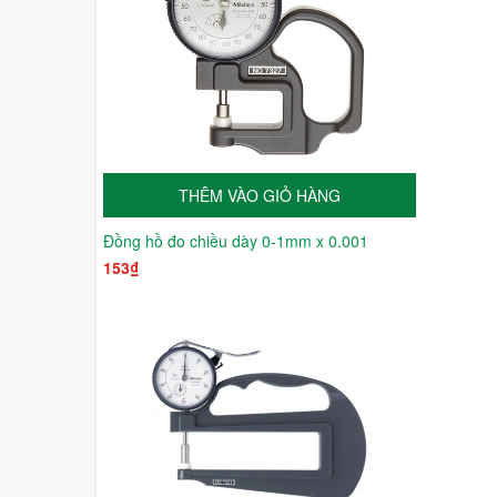
THÊM VÀO GIỎ HÀNG
Đồng hồ đo chiều dày 0-1mm x 0.001
153₫