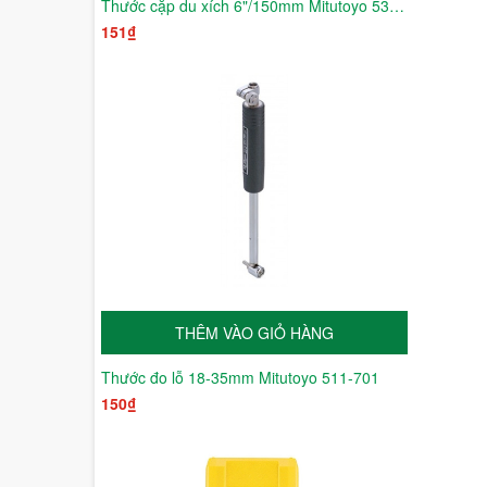
Thước cặp du xích 6"/150mm Mitutoyo 530-104
151₫
THÊM VÀO GIỎ HÀNG
Thước đo lỗ 18-35mm Mitutoyo 511-701
150₫