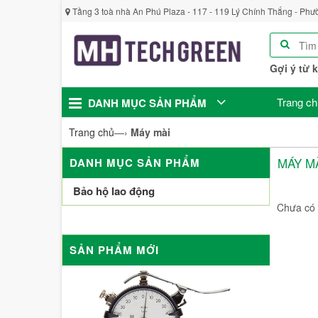
Tầng 3 toà nhà An Phú Plaza - 117 - 119 Lý Chính Thắng - Phư
Gợi ý từ 
Trang ch
DANH MỤC SẢN PHẨM
Trang chủ
—›
Máy mài
MÁY M
DANH MỤC SẢN PHẨM
Bảo hộ lao động
Chưa có 
SẢN PHẨM MỚI