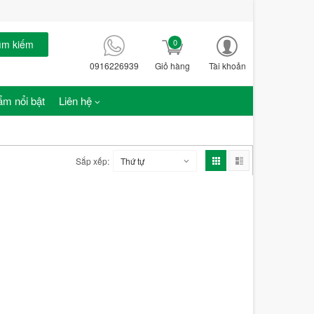
0
ìm kiếm
0916226939
Giỏ hàng
Tài khoản
m nổi bật
Liên hệ
Sắp xếp:
Thứ tự