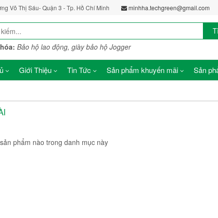
ờng Võ Thị Sáu- Quận 3 - Tp. Hồ Chí Minh
minhha.techgreen@gmail.com
T
khóa:
Bảo hộ lao động, giày bảo hộ Jogger
ủ
Giới Thiệu
Tin Tức
Sản phẩm khuyến mãi
Sản phẩ
ÀI
sản phẩm nào trong danh mục này