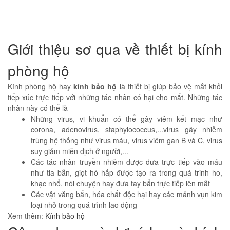
Giới thiệu sơ qua về thiết bị kính
phòng hộ
Kính phòng hộ hay
kính bảo hộ
là thiết bị giúp bảo vệ mắt khỏi
tiếp xúc trực tiếp với những tác nhân có hại cho mắt. Những tác
nhân này có thể là
Những virus, vi khuẩn có thể gây viêm kết mạc như
corona, adenovirus, staphylococcus,...virus gây nhiễm
trùng hệ thống như virus máu, virus viêm gan B và C, virus
suy giảm miễn dịch ở người,...
Các tác nhân truyền nhiễm được đưa trực tiếp vào máu
như tia bắn, giọt hô hấp được tạo ra trong quá trinh ho,
khạc nhổ, nói chuyện hay đưa tay bẩn trực tiếp lên mắt
Các vật văng bắn, hóa chất độc hại hay các mảnh vụn kim
loại nhỏ trong quá trình lao động
Xem thêm:
Kính bảo hộ