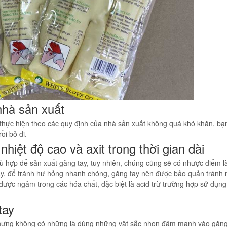
nhà sản xuất
 thực hiện theo các quy định của nhà sản xuất không quá khó khăn, bạ
ồi bỏ đi.
nhiệt độ cao và axit trong thời gian dài
hù hợp để sản xuất găng tay, tuy nhiên, chúng cũng sẽ có nhược điểm l
này, để tránh hư hỏng nhanh chóng, găng tay nên được bảo quản tránh 
 được ngâm trong các hóa chất, đặc biệt là acid trừ trường hợp sử dụn
tay
hưng không có những là dùng những vật sắc nhọn đâm mạnh vào găng