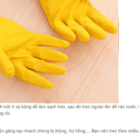
 một ít xà bông để làm sạch hơn, sau đó treo ngược lên để ráo nước, 
g rồi.
ến găng tay nhanh chóng bị thủng, hư hỏng,... Bạn nên treo theo chiều