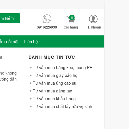
0
ìm kiếm
0916226939
Giỏ hàng
Tài khoản
m nổi bật
Liên hệ
n
DANH MỤC TIN TỨC
Tư vấn mua băng keo, màng PE
 họ không
Tư vấn mua giày bảo hộ
hướng dẫn
Tư vấn mua ủng cao su
Tư vấn mua găng tay
Tư vấn mua khẩu trang
Tư vấn mua chất tẩy rửa vệ sinh