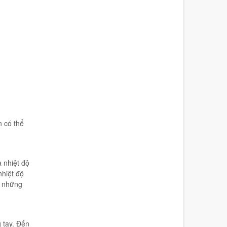
n có thể
à nhiệt độ
nhiệt độ
g những
 tay. Đến