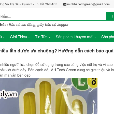
ờng Võ Thị Sáu- Quận 3 - Tp. Hồ Chí Minh
minhha.techgreen@gmail.com
T
khóa:
Bảo hộ lao động, giày bảo hộ Jogger
ủ
Giới Thiệu
Tin Tức
Sản phẩm khuyến mãi
Sản phẩ
nhiều lần được ưa chuộng? Hướng dẫn cách bảo quả
nhiều người lựa chọn để sử dụng trong các công việc nội trợ và vì sao
bài viết dưới đây. Bên cạnh đó,
MH Tech Green
cũng sẽ giới thiệu và 
lần mà vẫn bền đẹp.