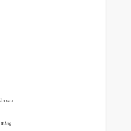
lần sau
 thẳng