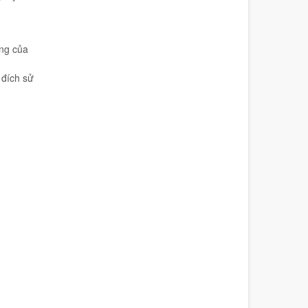
ợng của
 đích sử