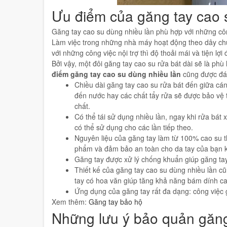
Ưu điểm của găng tay cao 
Găng tay cao su dùng nhiều lần phù hợp với những công 
Làm việc trong những nhà máy hoạt động theo dây chuy
với những công việc nội trợ thì độ thoải mái và tiện lợ
Bởi vậy, một đôi găng tay cao su rửa bát dài sẽ là ph
điểm găng tay cao su dùng nhiều lần
cũng được đá
Chiều dài găng tay cao su rửa bát đến giữa cán
đến nước hay các chất tẩy rửa sẽ được bảo vệ tu
chất.
Có thể tái sử dụng nhiều lần, ngay khi rửa bát 
có thể sử dụng cho các lần tiếp theo.
Nguyên liệu của găng tay làm từ 100% cao su t
phẩm và đảm bảo an toàn cho da tay của bạn k
Găng tay được xử lý chống khuẩn giúp găng ta
Thiết kế của găng tay cao su dùng nhiều lần cũn
tay có hoa văn giúp tăng khả năng bám dính ca
Ứng dụng của găng tay rất đa dạng: công việc gi
Xem thêm:
Găng tay bảo hộ
Những lưu ý bảo quản găng