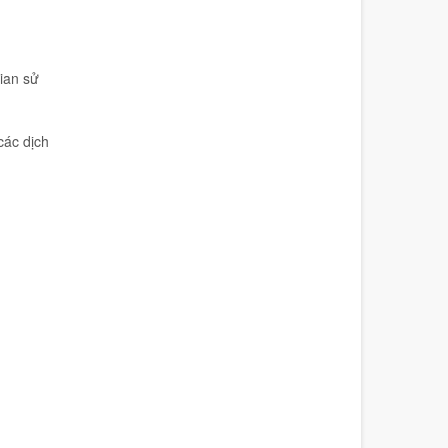
gian sử
.
các dịch