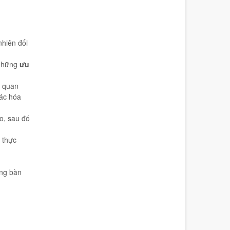
nhiên đối
 những
ưu
n quan
các hóa
áo, sau đó
 thực
òng bàn