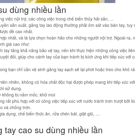
su dùng nhiều lần
việc nội trợ, các công việc trong chế biến thủy hải sản, ...
ền sản xuất, găng tay lao động thường phải ôm sát vào bàn tay, tuy 
i được đề cao nhất.
ù hợp nhất, và là lựa chọn hoàn hảo cho những người nội trợ. Ngoài ra,
nh giá cao như:
h tay tăng khả năng bảo vệ tay, nên khi thực hiện những công việc liê
yệt đối, giúp cho cánh tay của bạn tránh bị kích ứng khi tiếp xúc với 
xong bạn chỉ cần vệ sinh găng tay sạch sẽ lại phơi hoặc treo cho khô r
hiên nhiên, không có hóa chất độc hại được phép mang khi tiếp xúc với
hi sử dụng.
y không bị nấm mốc, khử mùi
g rất phù hợp với có công việc tiếp xúc với nước tránh trơn trượt bởi l
o và chống trơn.
a dụng, chế biến thức ăn, rửa chén bát, giặt giũ, ....
 tay cao su dùng nhiều lần