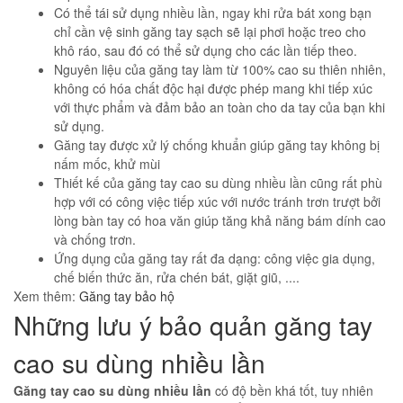
Có thể tái sử dụng nhiều lần, ngay khi rửa bát xong bạn
chỉ cần vệ sinh găng tay sạch sẽ lại phơi hoặc treo cho
khô ráo, sau đó có thể sử dụng cho các lần tiếp theo.
Nguyên liệu của găng tay làm từ 100% cao su thiên nhiên,
không có hóa chất độc hại được phép mang khi tiếp xúc
với thực phẩm và đảm bảo an toàn cho da tay của bạn khi
sử dụng.
Găng tay được xử lý chống khuẩn giúp găng tay không bị
nấm mốc, khử mùi
Thiết kế của găng tay cao su dùng nhiều lần cũng rất phù
hợp với có công việc tiếp xúc với nước tránh trơn trượt bởi
lòng bàn tay có hoa văn giúp tăng khả năng bám dính cao
và chống trơn.
Ứng dụng của găng tay rất đa dạng: công việc gia dụng,
chế biến thức ăn, rửa chén bát, giặt giũ, ....
Xem thêm:
Găng tay bảo hộ
Những lưu ý bảo quản găng tay
cao su dùng nhiều lần
Găng tay cao su dùng nhiều lần
có độ bền khá tốt, tuy nhiên