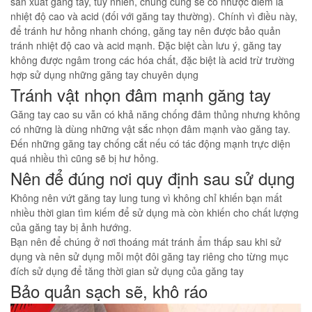
sản xuất găng tay, tuy nhiên, chúng cũng sẽ có nhược điểm là
nhiệt độ cao và acid (đối với găng tay thường). Chính vì điều này,
để tránh hư hỏng nhanh chóng, găng tay nên được bảo quản
tránh nhiệt độ cao và acid mạnh. Đặc biệt cần lưu ý, găng tay
không được ngâm trong các hóa chất, đặc biệt là acid trừ trường
hợp sử dụng những găng tay chuyên dụng
Tránh vật nhọn đâm mạnh găng tay
Găng tay cao su vẫn có khả năng chống đâm thủng nhưng không
có những là dùng những vật sắc nhọn đâm mạnh vào găng tay.
Đến những găng tay chống cắt nếu có tác động mạnh trực diện
quá nhiều thì cũng sẽ bị hư hỏng.
Nên để đúng nơi quy định sau sử dụng
Không nên vứt găng tay lung tung vì không chỉ khiến bạn mất
nhiều thời gian tìm kiếm để sử dụng mà còn khiến cho chất lượng
của găng tay bị ảnh hướng.
Bạn nên để chúng ở nơi thoáng mát tránh ẩm thấp sau khi sử
dụng và nên sử dụng mỗi một đôi găng tay riêng cho từng mục
đích sử dụng để tăng thời gian sử dụng của găng tay
Bảo quản sạch sẽ, khô ráo