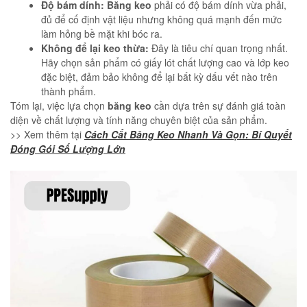
Độ bám dính:
Băng keo
phải có độ bám dính vừa phải,
đủ để cố định vật liệu nhưng không quá mạnh đến mức
làm hỏng bề mặt khi bóc ra.
Không để lại keo thừa:
Đây là tiêu chí quan trọng nhất.
Hãy chọn sản phẩm có giấy lót chất lượng cao và lớp keo
đặc biệt, đảm bảo không để lại bất kỳ dấu vết nào trên
thành phẩm.
Tóm lại, việc lựa chọn
băng keo
cần dựa trên sự đánh giá toàn
diện về chất lượng và tính năng chuyên biệt của sản phẩm.
>> Xem thêm tại
Cách Cắt Băng Keo Nhanh Và Gọn: Bí Quyết
Đóng Gói Số Lượng Lớn