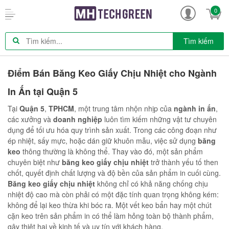
0
Tìm kiếm
Điểm Bán Băng Keo Giấy Chịu Nhiệt cho Ngành
In Ấn tại Quận 5
Tại
Quận 5
,
TPHCM
, một trung tâm nhộn nhịp của
ngành in ấn
,
các xưởng và
doanh nghiệp
luôn tìm kiếm những vật tư chuyên
dụng để tối ưu hóa quy trình sản xuất. Trong các công đoạn như
ép nhiệt, sấy mực, hoặc dán giữ khuôn mẫu, việc sử dụng
băng
keo
thông thường là không thể. Thay vào đó, một sản phẩm
chuyên biệt như
băng keo giấy chịu nhiệt
trở thành yếu tố then
chốt, quyết định chất lượng và độ bền của sản phẩm in cuối cùng.
Băng keo giấy chịu nhiệt
không chỉ có khả năng chống chịu
nhiệt độ cao mà còn phải có một đặc tính quan trọng không kém:
không để lại keo thừa khi bóc ra. Một vết keo bẩn hay một chút
cặn keo trên sản phẩm in có thể làm hỏng toàn bộ thành phẩm,
gây thiệt hại về kinh tế và uy tín với khách hàng.