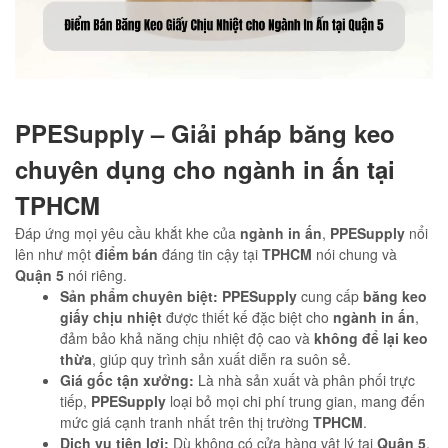
PPESupply – Giải pháp băng keo
chuyên dụng cho ngành in ấn tại
TPHCM
Đáp ứng mọi yêu cầu khắt khe của
ngành in ấn
,
PPESupply
nổi
lên như một
điểm bán
đáng tin cậy tại
TPHCM
nói chung và
Quận 5
nói riêng.
Sản phẩm chuyên biệt:
PPESupply
cung cấp
băng keo
giấy chịu nhiệt
được thiết kế đặc biệt cho
ngành in ấn
,
đảm bảo khả năng chịu nhiệt độ cao và
không để lại keo
thừa
, giúp quy trình sản xuất diễn ra suôn sẻ.
Giá gốc tận xưởng:
Là nhà sản xuất và phân phối trực
tiếp,
PPESupply
loại bỏ mọi chi phí trung gian, mang đến
mức giá cạnh tranh nhất trên thị trường
TPHCM
.
Dịch vụ tiện lợi:
Dù không có cửa hàng vật lý tại
Quận 5
,