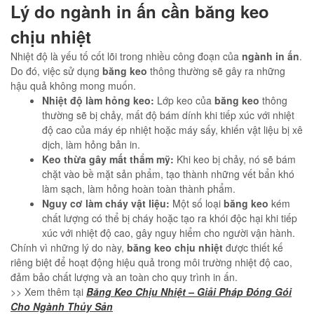
Lý do ngành in ấn cần băng keo
chịu nhiệt
Nhiệt độ là yếu tố cốt lõi trong nhiều công đoạn của
ngành in ấn
.
Do đó, việc sử dụng
băng keo
thông thường sẽ gây ra những
hậu quả không mong muốn.
Nhiệt độ làm hỏng keo:
Lớp keo của
băng keo
thông
thường sẽ bị chảy, mất độ bám dính khi tiếp xúc với nhiệt
độ cao của máy ép nhiệt hoặc máy sấy, khiến vật liệu bị xê
dịch, làm hỏng bản in.
Keo thừa gây mất thẩm mỹ:
Khi keo bị chảy, nó sẽ bám
chặt vào bề mặt sản phẩm, tạo thành những vết bẩn khó
làm sạch, làm hỏng hoàn toàn thành phẩm.
Nguy cơ làm cháy vật liệu:
Một số loại
băng keo
kém
chất lượng có thể bị cháy hoặc tạo ra khói độc hại khi tiếp
xúc với nhiệt độ cao, gây nguy hiểm cho người vận hành.
Chính vì những lý do này,
băng keo chịu nhiệt
được thiết kế
riêng biệt để hoạt động hiệu quả trong môi trường nhiệt độ cao,
đảm bảo chất lượng và an toàn cho quy trình in ấn.
>> Xem thêm tại
Băng Keo Chịu Nhiệt – Giải Pháp Đóng Gói
Cho Ngành Thủy Sản