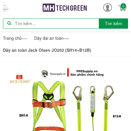
0
Tìm kiếm
Trang chủ
—›
Dây đai an toàn
—›
Dây an toàn Jack Olsen JO202 (SH14+B12B)