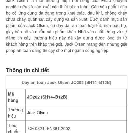
Jack Olsen là một thương hiệu nổi tiếng của Pháp chuyên
nghiên cứu và sản xuất các thiết bị an toàn. Các sản phẩm của
họ có ứng dụng đa dạng trong khai thác, dầu khí, phòng cháy
chữa cháy, quân sự, xây dựng và sản xuất. Dưới danh mục sản
phẩm của Jack Olsen, có dây đai an toàn loại tốt, nón bảo hộ,
giày bảo hộ và nhiều sản phẩm khác. Nhờ vào chất lượng và sự
đáng tin cậy, thương hiệu này đã xây dựng được lòng tin từ
khách hàng trên khắp thế giới. Jack Olsen mang đến những giải
pháp an toàn đáng tin cậy cho mọi ngành công nghiệp.
Thông tin chi tiết
Dây an toàn Jack Olsen JO202 (SH14+B12B)
Mã
JO202 (SH14+B12B)
hàng
Thương
Jack Olsen
hiệu
Tiêu
CE 0321: EN361:2002
chuẩn