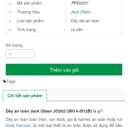
»
Mã sản phẩm
:
PPE0257
»
Thương hiệu
:
Jack Olsen
»
Loại sản phẩm
:
Dây đai an toàn
»
Tình trạng
:
có sẳn
Số lượng
Thêm vào giỏ
Tags:
Chi tiết sản phẩm
Dây an toàn Jack Olsen JO202 (SH14+B12B)
là gì?
Dây an toàn toàn thân, còn được gọi là harnes an toàn hoặc
full
body harness
, là một loại thiết bị an toàn được sử dụng để bảo