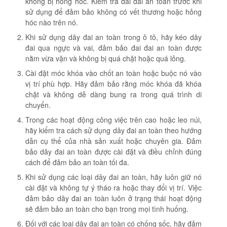
không bị hỏng hóc. Kiểm tra đai đai an toàn trước khi
sử dụng để đảm bảo không có vết thương hoặc hỏng
hóc nào trên nó.
Khi sử dụng dây đai an toàn trong ô tô, hãy kéo dây
đai qua ngực và vai, đảm bảo đai đai an toàn được
nằm vừa vặn và không bị quá chặt hoặc quá lỏng.
Cài đặt móc khóa vào chốt an toàn hoặc buộc nó vào
vị trí phù hợp. Hãy đảm bảo rằng móc khóa đã khóa
chặt và không dễ dàng bung ra trong quá trình di
chuyển.
Trong các hoạt động công việc trên cao hoặc leo núi,
hãy kiểm tra cách sử dụng dây đai an toàn theo hướng
dẫn cụ thể của nhà sản xuất hoặc chuyên gia. Đảm
bảo dây đai an toàn được cài đặt và điều chỉnh đúng
cách để đảm bảo an toàn tối đa.
Khi sử dụng các loại dây đai an toàn, hãy luôn giữ nó
cài đặt và không tự ý tháo ra hoặc thay đổi vị trí. Việc
đảm bảo dây đai an toàn luôn ở trạng thái hoạt động
sẽ đảm bảo an toàn cho bạn trong mọi tình huống.
Đối với các loại dây đai an toàn có chống sốc, hãy đảm