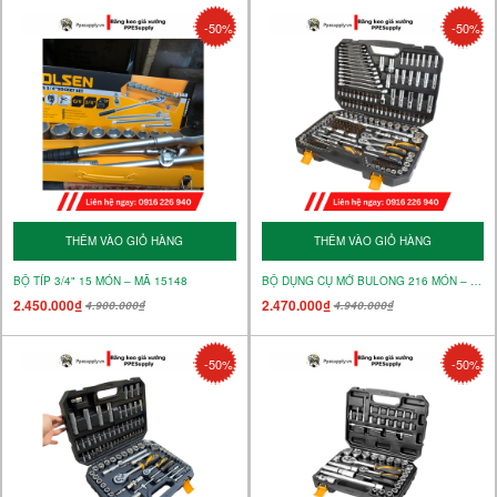
-50%
-50%
THÊM VÀO GIỎ HÀNG
THÊM VÀO GIỎ HÀNG
BỘ TÍP 3/4" 15 MÓN – MÃ 15148
BỘ DỤNG CỤ MỞ BULONG 216 MÓN – MÃ 15147
2.450.000₫
2.470.000₫
4.900.000₫
4.940.000₫
-50%
-50%