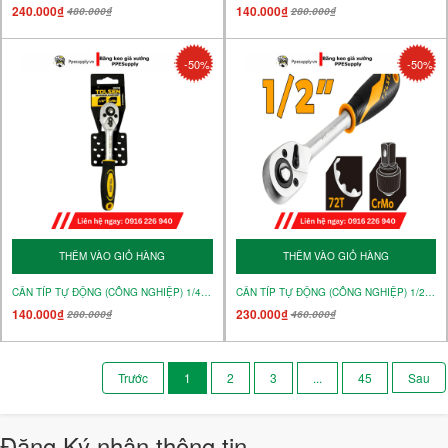
240.000₫
140.000₫
480.000₫
280.000₫
-50%
-50%
THÊM VÀO GIỎ HÀNG
THÊM VÀO GIỎ HÀNG
CẦN TÍP TỰ ĐỘNG (CÔNG NGHIỆP) 1/4" – MÃ 15118
CẦN TÍP TỰ ĐỘNG (CÔNG NGHIỆP) 1/2" – MÃ 15120
140.000₫
230.000₫
280.000₫
460.000₫
1
2
3
...
45
Đăng Ký nhận thông tin