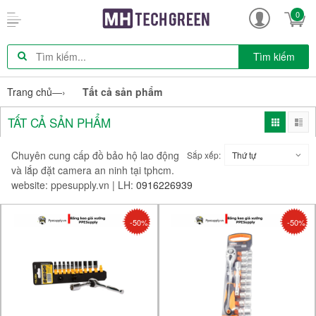
0
Tìm kiếm
Trang chủ
—›
Tất cả sản phẩm
TẤT CẢ SẢN PHẨM
Chuyên cung cấp đồ bảo hộ lao động
Sắp xếp:
Thứ tự
và lắp đặt camera an ninh tại tphcm.
website: ppesupply.vn | LH:
0916226939
-50%
-50%