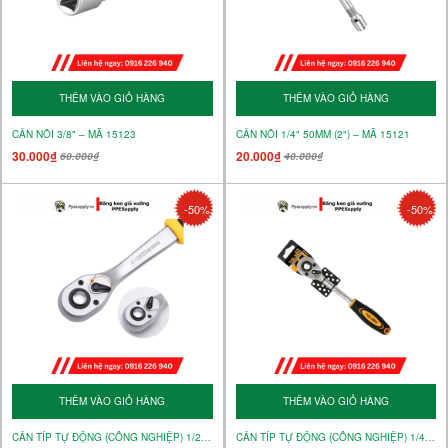
THÊM VÀO GIỎ HÀNG
THÊM VÀO GIỎ HÀNG
CẦN NỐI 3/8" – MÃ 15123
CẦN NỐI 1/4" 50MM (2") – MÃ 15121
30.000₫
20.000₫
60.000₫
40.000₫
-50%
-50%
THÊM VÀO GIỎ HÀNG
THÊM VÀO GIỎ HÀNG
CẦN TÍP TỰ ĐỘNG (CÔNG NGHIỆP) 1/2" – MÃ 16120
CẦN TÍP TỰ ĐỘNG (CÔNG NGHIỆP) 1/4" – MÃ 16118