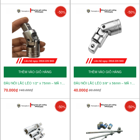
-50%
-50%
THÊM VÀO GIỎ HÀNG
THÊM VÀO GIỎ HÀNG
ĐẦU NỐI LẮC LÉO 1/2" x 75mm – MÃ 15134
ĐẦU NỐI LẮC LÉO 3/8" x 56mm – MÃ 15133
70.000₫
40.000₫
140.000₫
80.000₫
-50%
-50%