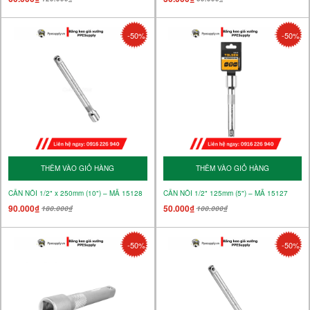
-50%
-50%
THÊM VÀO GIỎ HÀNG
THÊM VÀO GIỎ HÀNG
CẦN NỐI 1/2" x 250mm (10") – MÃ 15128
CẦN NỐI 1/2" 125mm (5") – MÃ 15127
90.000₫
50.000₫
180.000₫
100.000₫
-50%
-50%