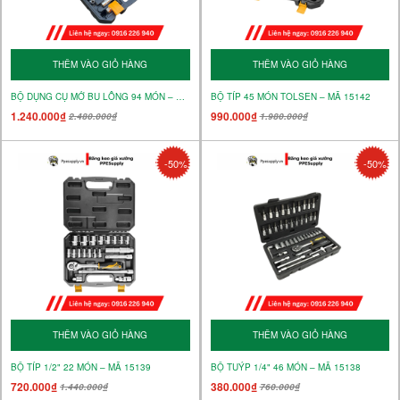
THÊM VÀO GIỎ HÀNG
THÊM VÀO GIỎ HÀNG
BỘ DỤNG CỤ MỞ BU LÔNG 94 MÓN – MÃ 15145
BỘ TÍP 45 MÓN TOLSEN – MÃ 15142
1.240.000₫
990.000₫
2.480.000₫
1.980.000₫
-50%
-50%
THÊM VÀO GIỎ HÀNG
THÊM VÀO GIỎ HÀNG
BỘ TÍP 1/2" 22 MÓN – MÃ 15139
BỘ TUÝP 1/4" 46 MÓN – MÃ 15138
720.000₫
380.000₫
1.440.000₫
760.000₫