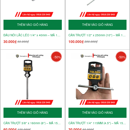
THÊM VÀO GIỎ HÀNG
THÊM VÀO GIỎ HÀNG
ĐẦU NỐI LẮC LÉO 1/4" x 40mm – MÃ 15132
CẦN TRƯỢT 1/2" x 250mm (10") – MÃ 15131
30.000₫
100.000₫
60.000₫
200.000₫
-50%
-50%
THÊM VÀO GIỎ HÀNG
THÊM VÀO GIỎ HÀNG
CẦN TRƯỢT 3/8" x 160mm (6") – MÃ 15130
CẦN TRƯỢT 1/4" 115MM (4.5") – MÃ 15129
60.000₫
30.000₫
120.000₫
60.000₫