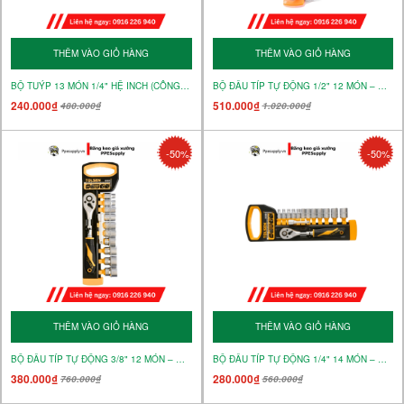
THÊM VÀO GIỎ HÀNG
THÊM VÀO GIỎ HÀNG
BỘ TUÝP 13 MÓN 1/4" HỆ INCH (CÔNG NGHIỆP) – MÃ 15390
BỘ ĐẦU TÍP TỰ ĐỘNG 1/2" 12 MÓN – MÃ 15152
240.000₫
510.000₫
480.000₫
1.020.000₫
-50%
-50%
THÊM VÀO GIỎ HÀNG
THÊM VÀO GIỎ HÀNG
BỘ ĐẦU TÍP TỰ ĐỘNG 3/8" 12 MÓN – MÃ 15151
BỘ ĐẦU TÍP TỰ ĐỘNG 1/4" 14 MÓN – MÃ 15150
380.000₫
280.000₫
760.000₫
560.000₫