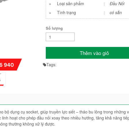
»
Loại sản phẩm
:
Đầu Nối
»
Tình trạng
:
có sẳn
Số lượng
Thêm vào giỏ
Tags:
ho bộ dụng cụ socket, giúp truyền lực siết – tháo bu lông trong những vị
ắc linh hoạt cho phép đầu nối xoay theo nhiều hướng, tăng khả năng tiế
hông thường không xử lý được.