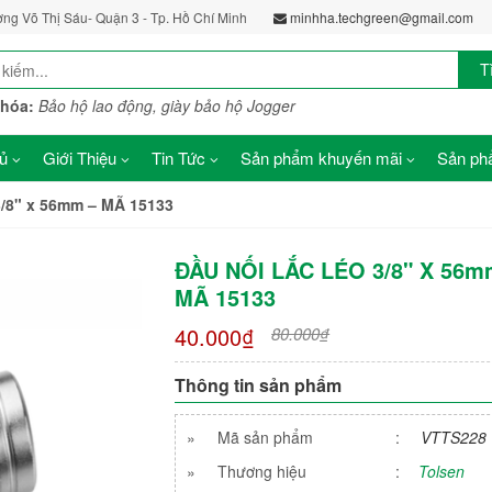
ờng Võ Thị Sáu- Quận 3 - Tp. Hồ Chí Minh
minhha.techgreen@gmail.com
T
khóa:
Bảo hộ lao động, giày bảo hộ Jogger
ủ
Giới Thiệu
Tin Tức
Sản phẩm khuyến mãi
Sản phẩ
/8" x 56mm – MÃ 15133
ĐẦU NỐI LẮC LÉO 3/8" X 56m
MÃ 15133
40.000₫
80.000₫
Thông tin sản phẩm
»
Mã sản phẩm
:
VTTS228
»
Thương hiệu
:
Tolsen