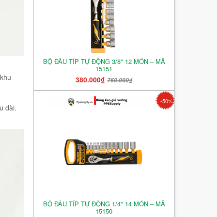
BỘ ĐẦU TÍP TỰ ĐỘNG 3/8" 12 MÓN – MÃ
15151
 khu
380.000₫
760.000₫
-50%
u dài.
BỘ ĐẦU TÍP TỰ ĐỘNG 1/4" 14 MÓN – MÃ
15150