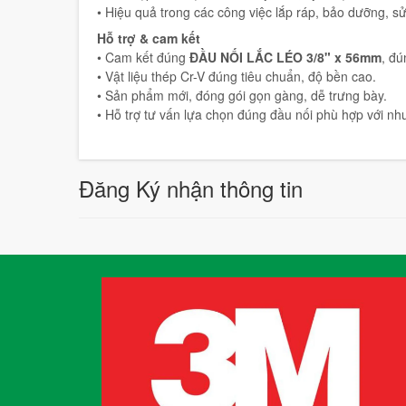
• Hiệu quả trong các công việc lắp ráp, bảo dưỡng, 
Hỗ trợ & cam kết
• Cam kết đúng
ĐẦU NỐI LẮC LÉO 3/8" x 56mm
, đ
• Vật liệu thép Cr-V đúng tiêu chuẩn, độ bền cao.
• Sản phẩm mới, đóng gói gọn gàng, dễ trưng bày.
• Hỗ trợ tư vấn lựa chọn đúng đầu nối phù hợp với nh
Đăng Ký nhận thông tin