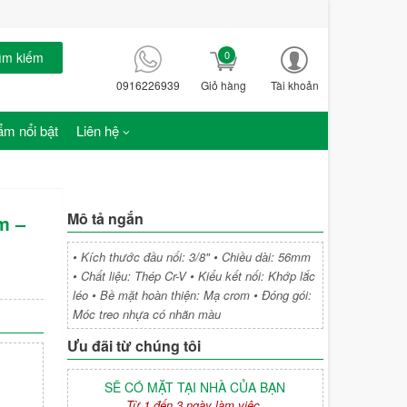
0
ìm kiếm
0916226939
Giỏ hàng
Tài khoản
m nổi bật
Liên hệ
Mô tả ngắn
m –
• Kích thước đầu nối: 3/8" • Chiều dài: 56mm
• Chất liệu: Thép Cr-V • Kiểu kết nối: Khớp lắc
léo • Bề mặt hoàn thiện: Mạ crom • Đóng gói:
Móc treo nhựa có nhãn màu
Ưu đãi từ chúng tôi
SẼ CÓ MẶT TẠI NHÀ CỦA BẠN
Từ 1 đến 3 ngày làm việc.