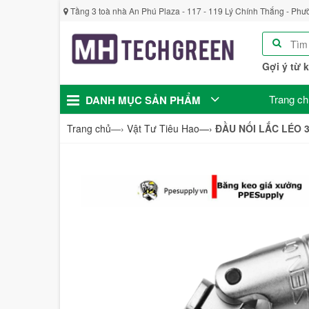
Tầng 3 toà nhà An Phú Plaza - 117 - 119 Lý Chính Thắng - Phư
Gợi ý từ 
Trang ch
DANH MỤC SẢN PHẨM
Trang chủ
—›
Vật Tư Tiêu Hao
—›
ĐẦU NỐI LẮC LÉO 3