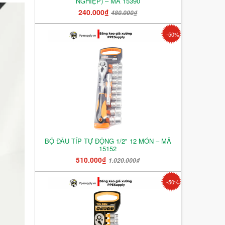
NGHIỆP) – MÃ 15390
240.000₫
480.000₫
-50%
BỘ ĐẦU TÍP TỰ ĐỘNG 1/2" 12 MÓN – MÃ
15152
510.000₫
1.020.000₫
-50%