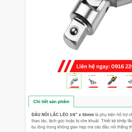
Chi tiết sản phẩm
ĐẦU NỐI LẮC LÉO 3/8" x 56mm
là phụ kiện hỗ trợ c
thao tác, lệch góc hoặc bị che khuất. Thiết kế khớp l
bu lông trong không gian hẹp mà các đầu nối thẳng t