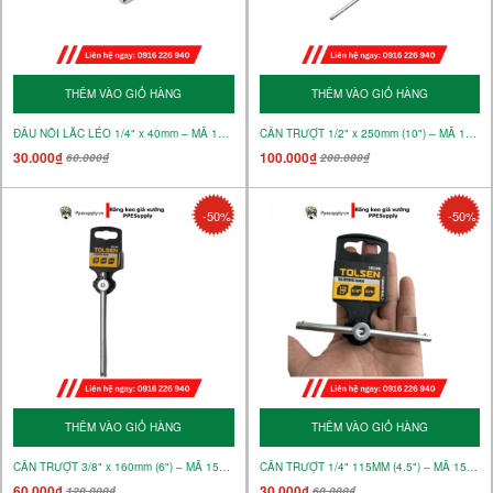
THÊM VÀO GIỎ HÀNG
THÊM VÀO GIỎ HÀNG
ĐẦU NỐI LẮC LÉO 1/4" x 40mm – MÃ 15132
CẦN TRƯỢT 1/2" x 250mm (10") – MÃ 15131
30.000₫
100.000₫
60.000₫
200.000₫
-50%
-50%
THÊM VÀO GIỎ HÀNG
THÊM VÀO GIỎ HÀNG
CẦN TRƯỢT 3/8" x 160mm (6") – MÃ 15130
CẦN TRƯỢT 1/4" 115MM (4.5") – MÃ 15129
60.000₫
30.000₫
120.000₫
60.000₫