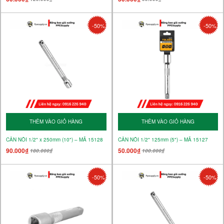
-50%
-50%
THÊM VÀO GIỎ HÀNG
THÊM VÀO GIỎ HÀNG
CẦN NỐI 1/2" x 250mm (10") – MÃ 15128
CẦN NỐI 1/2" 125mm (5") – MÃ 15127
90.000₫
50.000₫
180.000₫
100.000₫
-50%
-50%