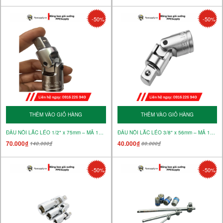
-50%
-50%
THÊM VÀO GIỎ HÀNG
THÊM VÀO GIỎ HÀNG
ĐẦU NỐI LẮC LÉO 1/2" x 75mm – MÃ 15134
ĐẦU NỐI LẮC LÉO 3/8" x 56mm – MÃ 15133
70.000₫
40.000₫
140.000₫
80.000₫
-50%
-50%