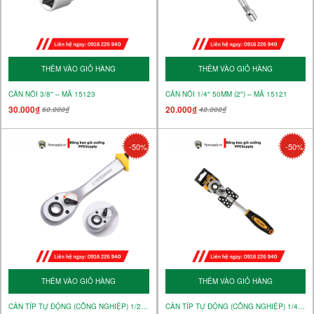
THÊM VÀO GIỎ HÀNG
THÊM VÀO GIỎ HÀNG
CẦN NỐI 3/8" – MÃ 15123
CẦN NỐI 1/4" 50MM (2") – MÃ 15121
30.000₫
20.000₫
60.000₫
40.000₫
-50%
-50%
THÊM VÀO GIỎ HÀNG
THÊM VÀO GIỎ HÀNG
CẦN TÍP TỰ ĐỘNG (CÔNG NGHIỆP) 1/2" – MÃ 16120
CẦN TÍP TỰ ĐỘNG (CÔNG NGHIỆP) 1/4" – MÃ 16118