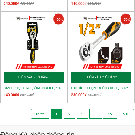
240.000₫
140.000₫
480.000₫
280.000₫
-50%
-50%
THÊM VÀO GIỎ HÀNG
THÊM VÀO GIỎ HÀNG
CẦN TÍP TỰ ĐỘNG (CÔNG NGHIỆP) 1/4" – MÃ 15118
CẦN TÍP TỰ ĐỘNG (CÔNG NGHIỆP) 1/2" – MÃ 15120
140.000₫
230.000₫
280.000₫
460.000₫
1
2
3
...
45
Đăng Ký nhận thông tin