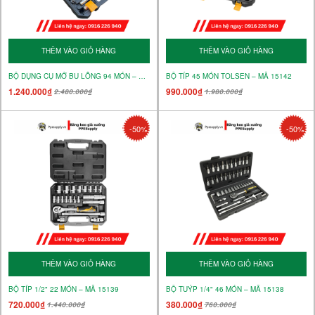
THÊM VÀO GIỎ HÀNG
THÊM VÀO GIỎ HÀNG
BỘ DỤNG CỤ MỞ BU LÔNG 94 MÓN – MÃ 15145
BỘ TÍP 45 MÓN TOLSEN – MÃ 15142
1.240.000₫
990.000₫
2.480.000₫
1.980.000₫
-50%
-50%
THÊM VÀO GIỎ HÀNG
THÊM VÀO GIỎ HÀNG
BỘ TÍP 1/2" 22 MÓN – MÃ 15139
BỘ TUÝP 1/4" 46 MÓN – MÃ 15138
720.000₫
380.000₫
1.440.000₫
760.000₫