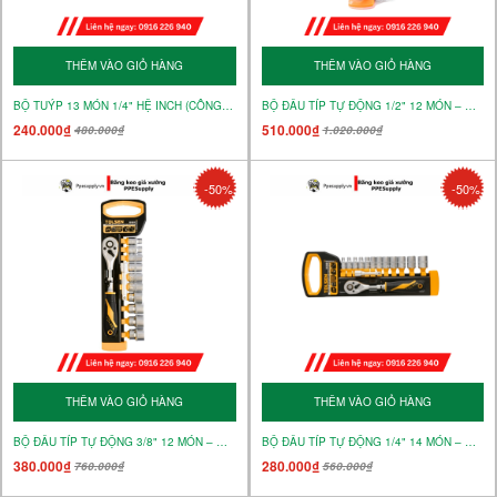
THÊM VÀO GIỎ HÀNG
THÊM VÀO GIỎ HÀNG
BỘ TUÝP 13 MÓN 1/4" HỆ INCH (CÔNG NGHIỆP) – MÃ 15390
BỘ ĐẦU TÍP TỰ ĐỘNG 1/2" 12 MÓN – MÃ 15152
240.000₫
510.000₫
480.000₫
1.020.000₫
-50%
-50%
THÊM VÀO GIỎ HÀNG
THÊM VÀO GIỎ HÀNG
BỘ ĐẦU TÍP TỰ ĐỘNG 3/8" 12 MÓN – MÃ 15151
BỘ ĐẦU TÍP TỰ ĐỘNG 1/4" 14 MÓN – MÃ 15150
380.000₫
280.000₫
760.000₫
560.000₫