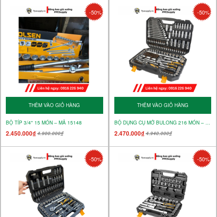
-50%
-50%
THÊM VÀO GIỎ HÀNG
THÊM VÀO GIỎ HÀNG
BỘ TÍP 3/4" 15 MÓN – MÃ 15148
BỘ DỤNG CỤ MỞ BULONG 216 MÓN – MÃ 15147
2.450.000₫
2.470.000₫
4.900.000₫
4.940.000₫
-50%
-50%