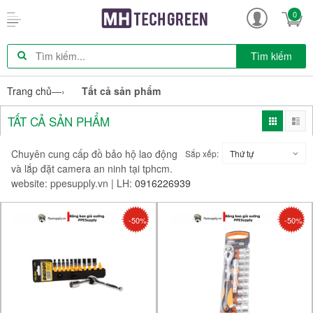
0
Tìm kiếm
Trang chủ
—›
Tất cả sản phẩm
TẤT CẢ SẢN PHẨM
Chuyên cung cấp đồ bảo hộ lao động
Sắp xếp:
Thứ tự
và lắp đặt camera an ninh tại tphcm.
website: ppesupply.vn | LH:
0916226939
-50%
-50%