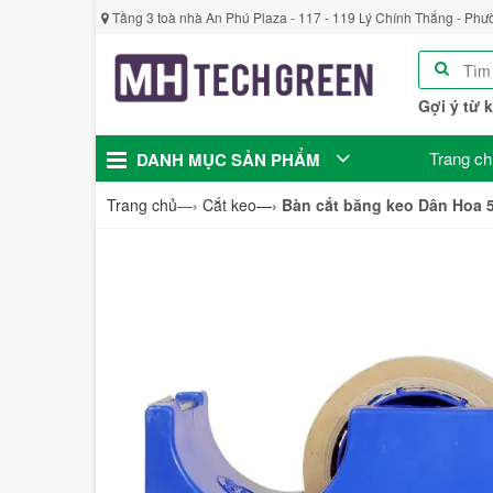
Tầng 3 toà nhà An Phú Plaza - 117 - 119 Lý Chính Thắng - Phư
Gợi ý từ 
Trang ch
DANH MỤC SẢN PHẨM
Trang chủ
—›
Cắt keo
—›
Bàn cắt băng keo Dân Hoa 