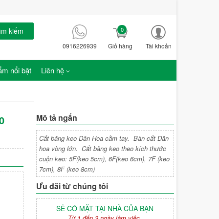
0
ìm kiếm
0916226939
Giỏ hàng
Tài khoản
m nổi bật
Liên hệ
Mô tả ngắn
0
Cắt băng keo Dân Hoa cằm tay. Bàn cắt Dân
hoa vòng lớn. Cắt băng keo theo kích thước
cuộn keo: 5F(keo 5cm), 6F(keo 6cm), 7F (keo
7cm), 8F (keo 8cm)
Ưu đãi từ chúng tôi
SẼ CÓ MẶT TẠI NHÀ CỦA BẠN
Từ 1 đến 3 ngày làm việc.