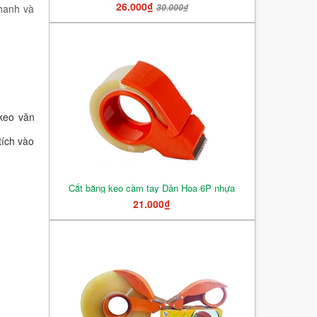
26.000₫
30.000₫
hanh và
keo văn
tích vào
Cắt băng keo cầm tay Dân Hoa 6P nhựa
21.000₫