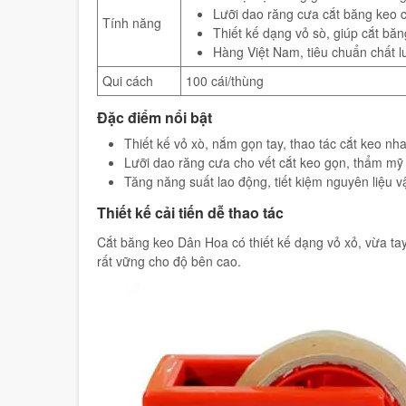
Lưỡi dao răng cưa cắt băng keo 
Tính năng
Thiết kế dạng vỏ sò, giúp cắt bă
Hàng Việt Nam, tiêu chuẩn chất l
Qui cách
100 cái/thùng
Đặc điểm nổi bật
Thiết kế vỏ xò, nắm gọn tay, thao tác cắt keo nh
Lưỡi dao răng cưa cho vết cắt keo gọn, thẩm mỹ
Tăng năng suất lao động, tiết kiệm nguyên liệu vậ
Thiết kế cải tiến dễ thao tác
Cắt băng keo Dân Hoa có thiết kế dạng vỏ xỏ, vừa tay
rất vững cho độ bên cao.