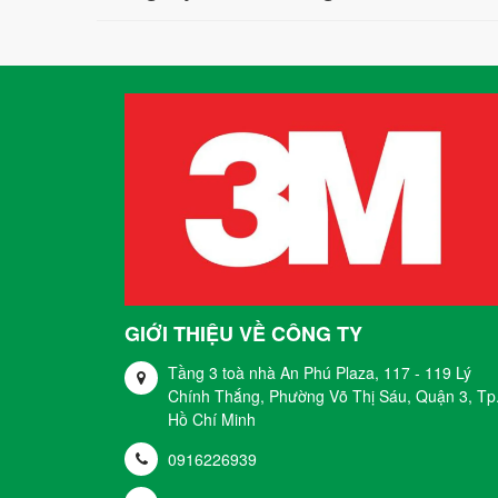
GIỚI THIỆU VỀ CÔNG TY
Tầng 3 toà nhà An Phú Plaza, 117 - 119 Lý
Chính Thắng, Phường Võ Thị Sáu, Quận 3, Tp
Hồ Chí Minh
0916226939