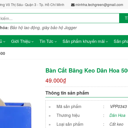
ờng Võ Thị Sáu- Quận 3 - Tp. Hồ Chí Minh
minhha.techgreen@gmail.com
T
khóa:
Bảo hộ lao động, giày bảo hộ Jogger
ủ
Giới Thiệu
Tin Tức
Sản phẩm khuyến mãi
Sản phẩ
500
Bàn Cắt Băng Keo Dân Hoa 50
49.000₫
Thông tin sản phẩm
»
Mã sản phẩm
:
VPP0343
»
Thương hiệu
:
Dân Hoa
»
Loại sản phẩm
:
Cắt keo