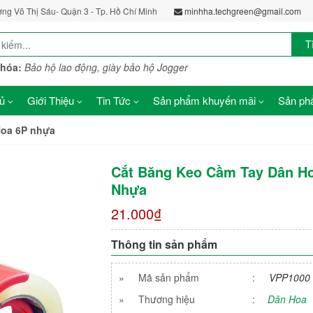
ờng Võ Thị Sáu- Quận 3 - Tp. Hồ Chí Minh
minhha.techgreen@gmail.com
T
khóa:
Bảo hộ lao động, giày bảo hộ Jogger
ủ
Giới Thiệu
Tin Tức
Sản phẩm khuyến mãi
Sản phẩ
Hoa 6P nhựa
Cắt Băng Keo Cầm Tay Dân H
Nhựa
21.000₫
Thông tin sản phẩm
»
Mã sản phẩm
:
VPP1000
»
Thương hiệu
:
Dân Hoa