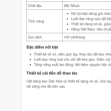
Chất liệu
Sắt/ Nhựa
Hỗ trợ việc đóng gói nh
Lưỡi dao răng cưa cắt b
Tính năng
Thiết kế dạng vỏ sò, giú
Hàng Việt Nam, tiêu chuẩ
Qui cách
100 cái/thùng
Đặc điểm nổi bật
Thiết kế vỏ xò, nắm gọn tay, thao tác cắt keo nh
Lưỡi dao răng cưa cho vết cắt keo gọn, thẩm mỹ
Tăng năng suất lao động, tiết kiệm nguyên liệu vậ
Thiết kế cải tiến dễ thao tác
Cắt băng keo Dân Hoa có thiết kế dạng vỏ xỏ, vừa tay
rất vững cho độ bên cao.