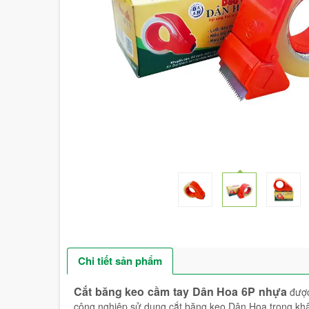
Chi tiết sản phẩm
Cắt băng keo cầm tay Dân Hoa 6P nhựa
được
công nghiệp sử dụng cắt băng keo Dân Hoa trong kh