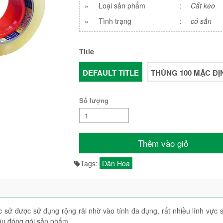
»
Loại sản phẩm
:
Cắt keo
»
Tình trạng
:
có sẳn
Title
DEFAULT TITLE
THÙNG 100 MẶC ĐỊ
Số lượng
Thêm vào giỏ
Tags:
Dân Hoa
 sử được sử dụng rộng rãi nhờ vào tính đa dụng, rất nhiều lĩnh vực 
âu đóng gói sản phẩm.