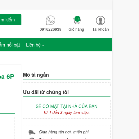
0
ìm kiếm
0916226939
Giỏ hàng
Tài khoản
m nổi bật
Liên hệ
Mô tả ngắn
oa 6P
Ưu đãi từ chúng tôi
SẼ CÓ MẶT TẠI NHÀ CỦA BẠN
Từ 1 đến 3 ngày làm việc.
Giao hàng tận nơi, miễn phí.