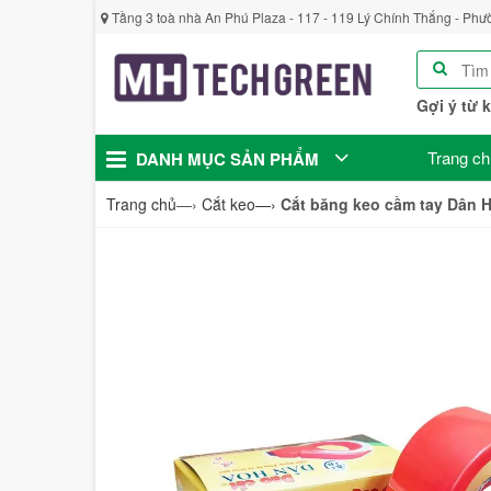
Tầng 3 toà nhà An Phú Plaza - 117 - 119 Lý Chính Thắng - Phư
Gợi ý từ 
Trang ch
DANH MỤC SẢN PHẨM
Trang chủ
—›
Cắt keo
—›
Cắt băng keo cầm tay Dân 