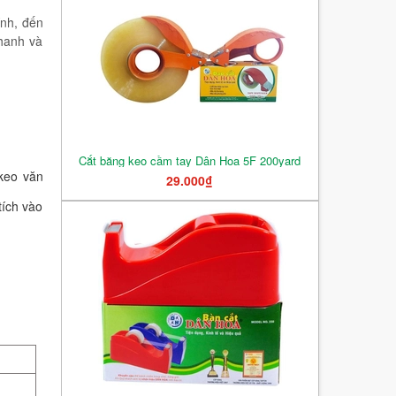
ính, đến
hanh và
Cắt băng keo cầm tay Dân Hoa 5F 200yard
keo văn
29.000₫
tích vào