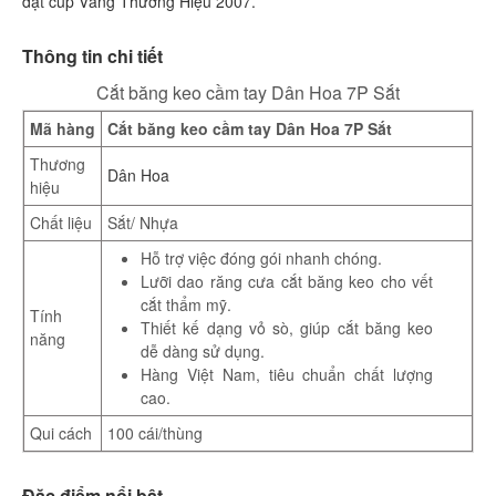
đạt cúp Vàng Thương Hiệu 2007.
Thông tin chi tiết
Cắt băng keo cầm tay Dân Hoa 7P Sắt
Mã hàng
Cắt băng keo cầm tay Dân Hoa 7P Sắt
Thương
Dân Hoa
hiệu
Chất liệu
Sắt/ Nhựa
Hỗ trợ việc đóng gói nhanh chóng.
Lưỡi dao răng cưa cắt băng keo cho vết
cắt thẩm mỹ.
Tính
Thiết kế dạng vỏ sò, giúp cắt băng keo
năng
dễ dàng sử dụng.
Hàng Việt Nam, tiêu chuẩn chất lượng
cao.
Qui cách
100 cái/thùng
Đặc điểm nổi bật