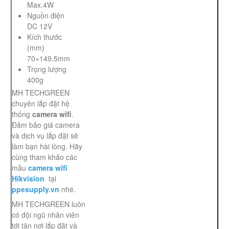
Max.4W
Nguồn điện
DC 12V
Kích thước
(mm)
70×149.5mm
Trọng lượng
400g
MH TECHGREEN
chuyên lắp đặt hệ
thống
camera wifi
.
Đảm bảo giá camera
và dịch vụ lắp đặt sẽ
làm bạn hài lòng. Hãy
cùng tham khảo các
mẫu
camera wifi
Hikvision
tại
ppesupply.vn
nhé.
MH TECHGREEN luôn
có đội ngũ nhân viên
tới tận nơi lắp đặt và