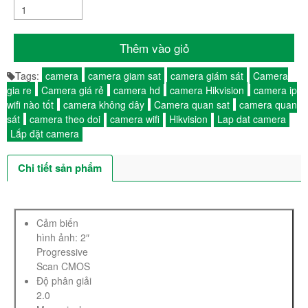
Thêm vào giỏ
Tags:
camera
camera giam sat
camera giám sát
Camera
gia re
Camera giá rẻ
camera hd
camera Hikvision
camera ip
wifi nào tốt
camera không dây
Camera quan sat
camera quan
sát
camera theo doi
camera wifi
Hikvision
Lap dat camera
Lắp đặt camera
Chi tiết sản phẩm
Cảm biến
hình ảnh: 2″
Progressive
Scan CMOS
Độ phân giải
2.0