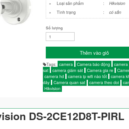
»
Loại sản phẩm
:
Hikvision
»
Tình trạng
:
có sẳn
Số lượng
Thêm vào giỏ
Tags:
camera
Camera báo động
camera
sat
camera giám sát
Camera gia re
Camer
camera hd
camera ip wifi nào tốt
camera k
dây
Camera quan sat
camera theo doi
cam
Hikvision
vision DS-2CE12D8T-PIRL