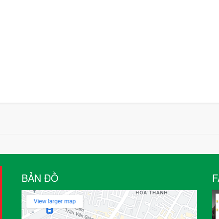
BẢN ĐỒ
F