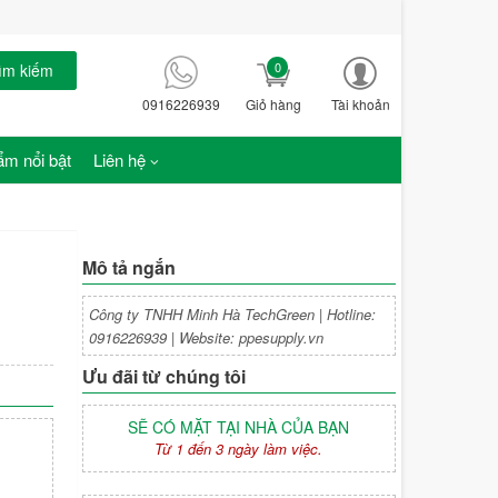
0
ìm kiếm
0916226939
Giỏ hàng
Tài khoản
m nổi bật
Liên hệ
Mô tả ngắn
Công ty TNHH Minh Hà TechGreen | Hotline:
0916226939 | Website: ppesupply.vn
Ưu đãi từ chúng tôi
SẼ CÓ MẶT TẠI NHÀ CỦA BẠN
Từ 1 đến 3 ngày làm việc.