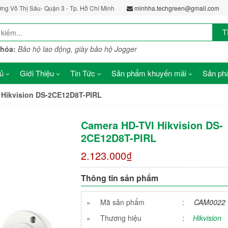
ờng Võ Thị Sáu- Quận 3 - Tp. Hồ Chí Minh
minhha.techgreen@gmail.com
T
khóa:
Bảo hộ lao động, giày bảo hộ Jogger
ủ
Giới Thiệu
Tin Tức
Sản phẩm khuyến mãi
Sản phẩ
 Hikvision DS-2CE12D8T-PIRL
Camera HD-TVI Hikvision DS-
2CE12D8T-PIRL
2.123.000₫
Thông tin sản phẩm
»
Mã sản phẩm
:
CAM0022
»
Thương hiệu
:
Hikvision