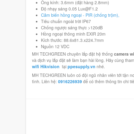
Độ nhạy sáng 0.05 Lux@F1.2
Cảm biến hồng ngoại - PIR (chống trộm),
Tiêu chuẩn ngoài trời IP67
Chống ngược sáng thực >120dB
Hồng ngoại thông minh EXIR 20m
Kích thước: 88.6x81.3.x224.7mm
Nguồn 12 VDC
MH TECHGREEN chuyên lắp đặt hệ thống
camera wi
và dịch vụ lắp đặt sẽ làm bạn hài lòng. Hãy cùng th
wifi Hikvision
tại
ppesupply.vn
nhé.
MH TECHGREEN luôn có đội ngũ nhân viên tới tận nơi 
tình. Liên hệ:
0916226939
để có thêm thông tin chi tiêt