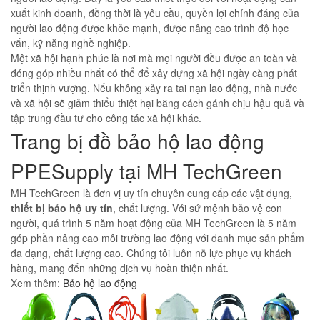
xuất kinh doanh, đồng thời là yêu cầu, quyền lợi chính đáng của
người lao động được khỏe mạnh, được nâng cao trình độ học
vấn, kỹ năng nghề nghiệp.
Một xã hội hạnh phúc là nơi mà mọi người đều được an toàn và
đóng góp nhiều nhất có thể để xây dựng xã hội ngày càng phát
triển thịnh vượng. Nếu không xảy ra tai nạn lao động, nhà nước
và xã hội sẽ giảm thiểu thiệt hại bằng cách gánh chịu hậu quả và
tập trung đầu tư cho công tác xã hội khác.
Trang bị đồ bảo hộ lao động
PPESupply tại MH TechGreen
MH TechGreen là đơn vị uy tín chuyên cung cấp các vật dụng,
thiết bị bảo hộ uy tín
, chất lượng. Với sứ mệnh bảo vệ con
người, quá trình 5 năm hoạt động của MH TechGreen là 5 năm
góp phần nâng cao môi trường lao động với danh mục sản phẩm
đa dạng, chất lượng cao. Chúng tôi luôn nỗ lực phục vụ khách
hàng, mang đến những dịch vụ hoàn thiện nhất.
Xem thêm:
Bảo hộ lao động