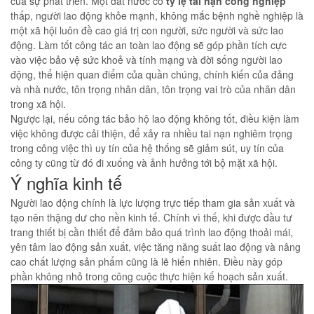
của sự phát triển. Một đất nước có
tỷ lệ tai nạn công nghiệp
thấp, người lao động khỏe mạnh, không mắc bệnh nghề nghiệp là
một xã hội luôn đề cao giá trị con người, sức người và sức lao
động. Làm tốt công tác an toàn lao động sẽ góp phần tích cực
vào việc bảo vệ sức khoẻ và tính mạng và đời sống người lao
động, thể hiện quan điểm của quần chúng, chính kiến ​​của đảng
và nhà nước, tôn trọng nhân dân, tôn trọng vai trò của nhân dân
trong xã hội.
Ngược lại, nếu công tác bảo hộ lao động không tốt, điều kiện làm
việc không được cải thiện, để xảy ra nhiều tai nạn nghiêm trọng
trong công việc thì uy tín của hệ thống sẽ giảm sút, uy tín của
công ty cũng từ đó đi xuống và ảnh hưởng tới bộ mặt xã hội.
Ý nghĩa kinh tế
Người lao động chính là lực lượng trực tiếp tham gia sản xuất và
tạo nên thặng dư cho nền kinh tế. Chính vì thế, khi được đầu tư
trang thiết bị cần thiết để đảm bảo quá trình lao động thoải mái,
yên tâm lao động sản xuất, việc tăng năng suất lao động và nâng
cao chất lượng sản phẩm cũng là lẽ hiển nhiên. Điều này góp
phần không nhỏ trong công cuộc thực hiện kế hoạch sản xuất.