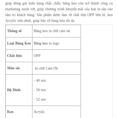
giúp đóng gói kiện hàng chắc chắn, băng keo còn trở thành công cụ
marketing tuyệt vời, giúp chương trình khuyến mãi của bạn in sâu vào
tâm trí khách hàng. Sản phẩm được làm từ chất liệu OPP bền bỉ, keo
Acrylic siêu dính, giúp bảo vệ hàng hóa tối đa.
Thông số
Băng keo in chữ cám ơn
Loại Băng Keo
Băng keo
in logo
Chất liệu
OPP
Màu sắc
In chữ Cám Ơn
- 40 mic
Độ Dính
- 50 mic
- 52 mic
Keo
Acrylic