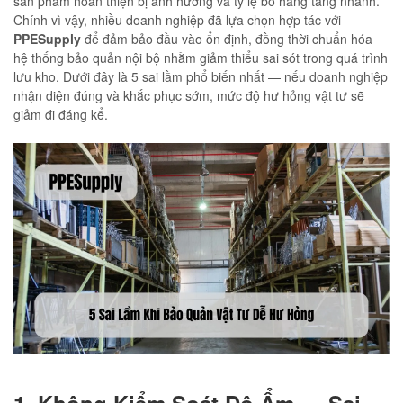
sản phẩm hoàn thiện bị ảnh hưởng và tỷ lệ bỏ hàng tăng nhanh.
Chính vì vậy, nhiều doanh nghiệp đã lựa chọn hợp tác với
PPESupply
để đảm bảo đầu vào ổn định, đồng thời chuẩn hóa
hệ thống bảo quản nội bộ nhằm giảm thiểu sai sót trong quá trình
lưu kho. Dưới đây là 5 sai lầm phổ biến nhất — nếu doanh nghiệp
nhận diện đúng và khắc phục sớm, mức độ hư hỏng vật tư sẽ
giảm đi đáng kể.
1. Không Kiểm Soát Độ Ẩm — Sai