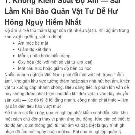
Lầm Khi Bảo Quản Vật Tư Dễ Hư
Hỏng Nguy Hiểm Nhất
Độ ẩm là “kẻ thù thầm lặng” của rất nhiều vật tư. Khi độ ẩm trong
kho vượt ngưỡng, vật tư dễ bị:
Ẩm mốc bề mặt
Giảm độ kết dính
Mềm, nhão hoặc biến dạng
Oxy hóa (đối với một số vật tư kim loại)
Mất cấu trúc hoặc giảm độ bền cơ học
Nhiều doanh nghiệp Việt Nam phải đối mặt với tình trạng “nồm
ẩm”, kho gần khu vực tường thấm hoặc sàn nhà hút hơi ẩm, khiến
vật tư xuống cấp nhanh chóng. Điều đáng tiếc là phần lớn vấn đề
này không được phát hiện cho đến khi đưa vật tư vào dây chuyền
sản xuất — lúc đó tỷ lệ lỗi tăng mạnh, công nhân phải tháo – làm
lại dẫn đến tiêu hao vượt mức.
Để tránh sai lầm này, doanh nghiệp phải kiểm soát điều kiện kho
một cách chủ động thay vì phản ứng thụ động. Kho cần có thiết bị
đo độ ẩm, quạt thông gió, túi hút ẩm và đặc biệt là quy trình ghi
nhận độ ẩm mỗi ngày hoặc mỗi ca. Khi doanh nghiệp quản lý