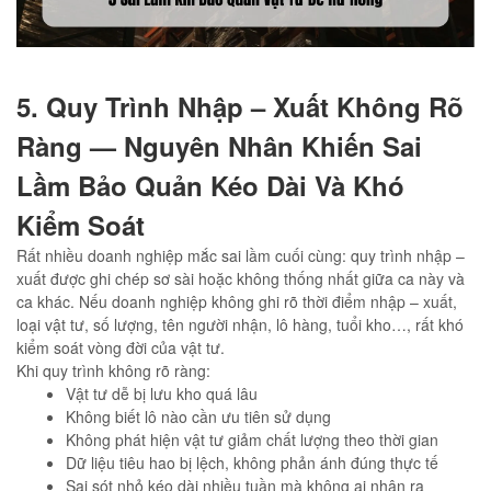
5. Quy Trình Nhập – Xuất Không Rõ
Ràng — Nguyên Nhân Khiến Sai
Lầm Bảo Quản Kéo Dài Và Khó
Kiểm Soát
Rất nhiều doanh nghiệp mắc sai lầm cuối cùng: quy trình nhập –
xuất được ghi chép sơ sài hoặc không thống nhất giữa ca này và
ca khác. Nếu doanh nghiệp không ghi rõ thời điểm nhập – xuất,
loại vật tư, số lượng, tên người nhận, lô hàng, tuổi kho…, rất khó
kiểm soát vòng đời của vật tư.
Khi quy trình không rõ ràng:
Vật tư dễ bị lưu kho quá lâu
Không biết lô nào cần ưu tiên sử dụng
Không phát hiện vật tư giảm chất lượng theo thời gian
Dữ liệu tiêu hao bị lệch, không phản ánh đúng thực tế
Sai sót nhỏ kéo dài nhiều tuần mà không ai nhận ra