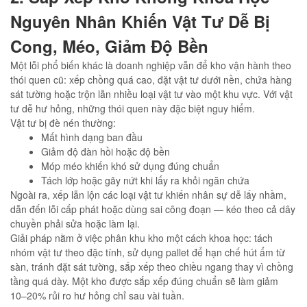
Nguyên Nhân Khiến Vật Tư Dễ Bị
Cong, Méo, Giảm Độ Bền
Một lỗi phổ biến khác là doanh nghiệp vẫn để kho vận hành theo
thói quen cũ: xếp chồng quá cao, đặt vật tư dưới nền, chứa hàng
sát tường hoặc trộn lẫn nhiều loại vật tư vào một khu vực. Với vật
tư dễ hư hỏng, những thói quen này đặc biệt nguy hiểm.
Vật tư bị đè nén thường:
Mất hình dạng ban đầu
Giảm độ đàn hồi hoặc độ bền
Móp méo khiến khó sử dụng đúng chuẩn
Tách lớp hoặc gãy nứt khi lấy ra khỏi ngăn chứa
Ngoài ra, xếp lẫn lộn các loại vật tư khiến nhân sự dễ lấy nhầm,
dẫn đến lỗi cấp phát hoặc dùng sai công đoạn — kéo theo cả dây
chuyền phải sửa hoặc làm lại.
Giải pháp nằm ở việc phân khu kho một cách khoa học: tách
nhóm vật tư theo đặc tính, sử dụng pallet để hạn chế hút ẩm từ
sàn, tránh đặt sát tường, sắp xếp theo chiều ngang thay vì chồng
tầng quá dày. Một kho được sắp xếp đúng chuẩn sẽ làm giảm
10–20% rủi ro hư hỏng chỉ sau vài tuần.