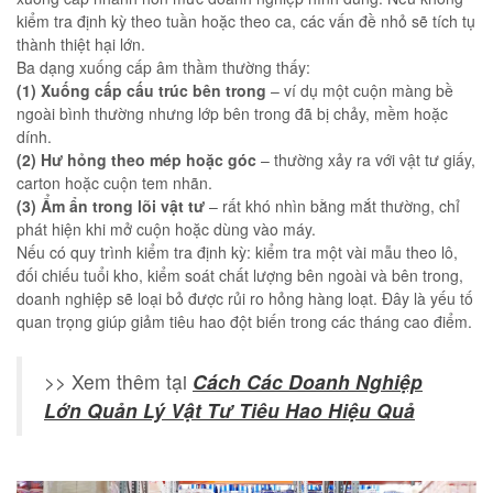
kiểm tra định kỳ theo tuần hoặc theo ca, các vấn đề nhỏ sẽ tích tụ
thành thiệt hại lớn.
Ba dạng xuống cấp âm thầm thường thấy:
(1) Xuống cấp cấu trúc bên trong
– ví dụ một cuộn màng bề
ngoài bình thường nhưng lớp bên trong đã bị chảy, mềm hoặc
dính.
(2) Hư hỏng theo mép hoặc góc
– thường xảy ra với vật tư giấy,
carton hoặc cuộn tem nhãn.
(3) Ẩm ẩn trong lõi vật tư
– rất khó nhìn bằng mắt thường, chỉ
phát hiện khi mở cuộn hoặc dùng vào máy.
Nếu có quy trình kiểm tra định kỳ: kiểm tra một vài mẫu theo lô,
đối chiếu tuổi kho, kiểm soát chất lượng bên ngoài và bên trong,
doanh nghiệp sẽ loại bỏ được rủi ro hỏng hàng loạt. Đây là yếu tố
quan trọng giúp giảm tiêu hao đột biến trong các tháng cao điểm.
>> Xem thêm tại
Cách Các Doanh Nghiệp
Lớn Quản Lý Vật Tư Tiêu Hao Hiệu Quả