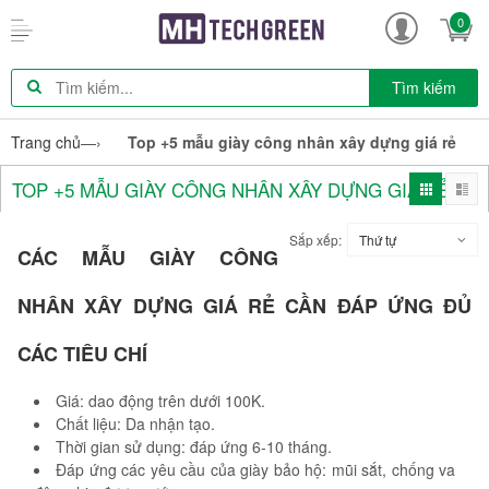
0
Tìm kiếm
Trang chủ
—›
Top +5 mẫu giày công nhân xây dựng giá rẻ
TOP +5 MẪU GIÀY CÔNG NHÂN XÂY DỰNG GIÁ RẺ
Sắp xếp:
Thứ tự
CÁC MẪU GIÀY CÔNG
NHÂN XÂY DỰNG GIÁ RẺ CẦN ĐÁP ỨNG ĐỦ
CÁC TIÊU CHÍ
Giá: dao động trên dưới 100K.
Chất liệu: Da nhận tạo.
Thời gian sử dụng: đáp ứng 6-10 tháng.
Đáp ứng các yêu cầu của giày bảo hộ: mũi sắt, chống va