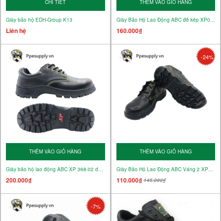
CHI TIẾT
THÊM VÀO GIỎ HÀNG
Giày bảo hộ EDH-Group K13
Giày Bảo Hộ Lao Động ABC đế kép XP08-01
Liên hệ
160.000₫
-24%
THÊM VÀO GIỎ HÀNG
THÊM VÀO GIỎ HÀNG
Giày bảo hộ lao động ABC XP 368-02 da thường
Giày Bảo Hộ Lao Động ABC Váng 2 XP08-02
200.000₫
110.000₫
145.000₫
-7%