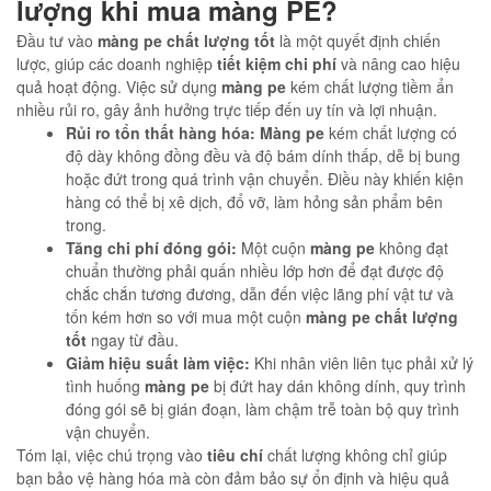
lượng khi mua màng PE?
Đầu tư vào
màng pe chất lượng tốt
là một quyết định chiến
lược, giúp các doanh nghiệp
tiết kiệm chi phí
và nâng cao hiệu
quả hoạt động. Việc sử dụng
màng pe
kém chất lượng tiềm ẩn
nhiều rủi ro, gây ảnh hưởng trực tiếp đến uy tín và lợi nhuận.
Rủi ro tổn thất hàng hóa:
Màng pe
kém chất lượng có
độ dày không đồng đều và độ bám dính thấp, dễ bị bung
hoặc đứt trong quá trình vận chuyển. Điều này khiến kiện
hàng có thể bị xê dịch, đổ vỡ, làm hỏng sản phẩm bên
trong.
Tăng chi phí đóng gói:
Một cuộn
màng pe
không đạt
chuẩn thường phải quấn nhiều lớp hơn để đạt được độ
chắc chắn tương đương, dẫn đến việc lãng phí vật tư và
tốn kém hơn so với mua một cuộn
màng pe chất lượng
tốt
ngay từ đầu.
Giảm hiệu suất làm việc:
Khi nhân viên liên tục phải xử lý
tình huống
màng pe
bị đứt hay dán không dính, quy trình
đóng gói sẽ bị gián đoạn, làm chậm trễ toàn bộ quy trình
vận chuyển.
Tóm lại, việc chú trọng vào
tiêu chí
chất lượng không chỉ giúp
bạn bảo vệ hàng hóa mà còn đảm bảo sự ổn định và hiệu quả