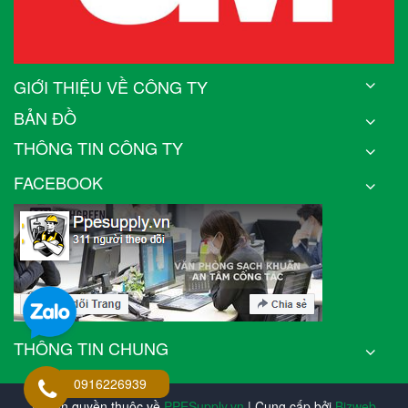
GIỚI THIỆU VỀ CÔNG TY
BẢN ĐỒ
THÔNG TIN CÔNG TY
FACEBOOK
THÔNG TIN CHUNG
0916226939
© Bản quyền thuộc về
PPESupply.vn
| Cung cấp bởi
Bizweb