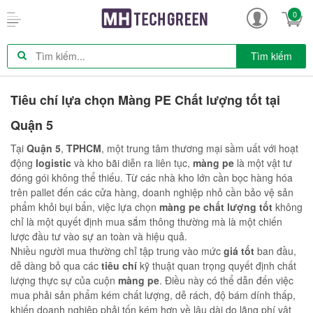
0
Tìm kiếm
Tiêu chí lựa chọn Màng PE Chất lượng tốt tại
Quận 5
Tại
Quận 5
,
TPHCM
, một trung tâm thương mại sầm uất với hoạt
động
logistic
và kho bãi diễn ra liên tục,
màng pe
là một vật tư
đóng gói không thể thiếu. Từ các nhà kho lớn cần bọc hàng hóa
trên pallet đến các cửa hàng, doanh nghiệp nhỏ cần bảo vệ sản
phẩm khỏi bụi bẩn, việc lựa chọn
màng pe chất lượng tốt
không
chỉ là một quyết định mua sắm thông thường mà là một chiến
lược đầu tư vào sự an toàn và hiệu quả.
Nhiều người mua thường chỉ tập trung vào mức
giá tốt
ban đầu,
dễ dàng bỏ qua các
tiêu chí
kỹ thuật quan trọng quyết định chất
lượng thực sự của cuộn
màng pe
. Điều này có thể dẫn đến việc
mua phải sản phẩm kém chất lượng, dễ rách, độ bám dính thấp,
khiến doanh nghiệp phải tốn kém hơn về lâu dài do lãng phí vật