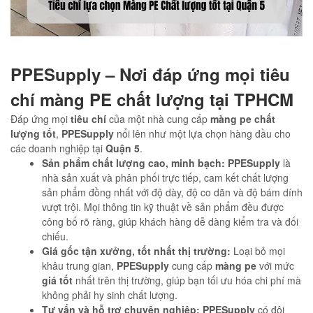
PPESupply – Nơi đáp ứng mọi tiêu
chí màng PE chất lượng tại TPHCM
Đáp ứng mọi
tiêu chí
của một nhà cung cấp
màng pe chất
lượng tốt
,
PPESupply
nổi lên như một lựa chọn hàng đầu cho
các doanh nghiệp tại
Quận 5
.
Sản phẩm chất lượng cao, minh bạch:
PPESupply
là
nhà sản xuất và phân phối trực tiếp, cam kết chất lượng
sản phẩm đồng nhất với độ dày, độ co dãn và độ bám dính
vượt trội. Mọi thông tin kỹ thuật về sản phẩm đều được
công bố rõ ràng, giúp khách hàng dễ dàng kiểm tra và đối
chiếu.
Giá gốc tận xưởng, tốt nhất thị trường:
Loại bỏ mọi
khâu trung gian,
PPESupply
cung cấp
màng pe
với mức
giá tốt
nhất trên thị trường, giúp bạn tối ưu hóa chi phí mà
không phải hy sinh chất lượng.
Tư vấn và hỗ trợ chuyên nghiệp:
PPESupply
có đội