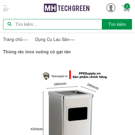
0
Tìm kiếm
Trang chủ
—›
Dụng Cụ Lau Sàn
—›
Thùng rác inox vuông có gạt tàn