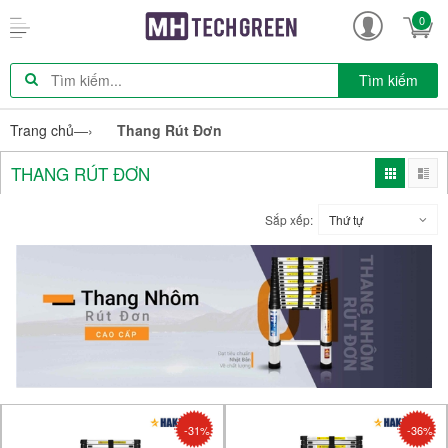
0
Tìm kiếm
Trang chủ
—›
Thang Rút Đơn
THANG RÚT ĐƠN
Sắp xếp:
Thứ tự
-31%
-36%