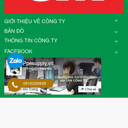
GIỚI THIỆU VỀ CÔNG TY
BẢN ĐỒ
THÔNG TIN CÔNG TY
FACEBOOK
0916226939
THÔNG TIN CHUNG
© Bản quyền thuộc về
PPESupply.vn
| Cung cấp bởi
Bizweb