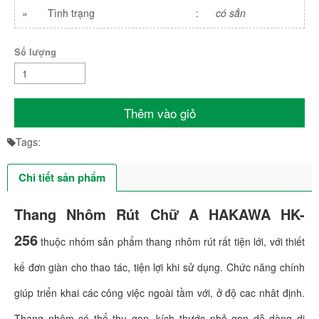
»
Tình trạng
:
có sẳn
Số lượng
Thêm vào giỏ
Tags:
Chi tiết sản phẩm
Thang Nhôm Rút Chữ A HAKAWA HK-
256
thuộc nhóm sản phẩm thang nhôm rút rất tiện lới, với thiết
kế đơn giàn cho thao tác, tiện lợi khi sử dụng. Chức năng chính
giúp triển khai các công việc ngoài tầm với, ở độ cac nhât định.
Thang nhôm có thể thu gọn, kích thước nhỏ gọn dễ dàng di