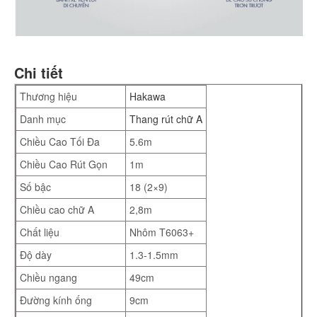
Chi tiết
Thương hiệu
Hakawa
Danh mục
Thang rút chữ A
Chiều Cao Tối Đa
5.6m
Chiều Cao Rút Gọn
1m
Số bậc
18 (2×9)
Chiều cao chữ A
2,8m
Chất liệu
Nhôm T6063+
Độ dày
1.3-1.5mm
Chiều ngang
49cm
Đường kính ống
9cm