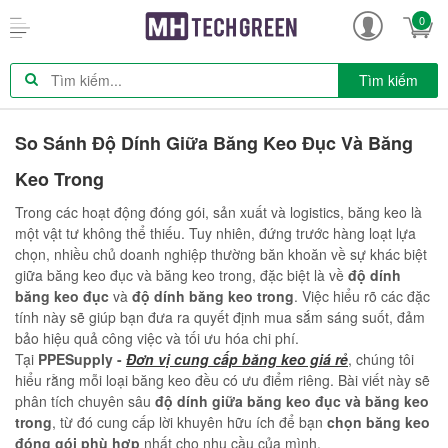
0
Tìm kiếm
So Sánh Độ Dính Giữa Băng Keo Đục Và Băng
Keo Trong
Trong các hoạt động đóng gói, sản xuất và logistics, băng keo là
một vật tư không thể thiếu. Tuy nhiên, đứng trước hàng loạt lựa
chọn, nhiều chủ doanh nghiệp thường băn khoăn về sự khác biệt
giữa băng keo đục và băng keo trong, đặc biệt là về
độ dính
băng keo đục
và
độ dính băng keo trong
. Việc hiểu rõ các đặc
tính này sẽ giúp bạn đưa ra quyết định mua sắm sáng suốt, đảm
bảo hiệu quả công việc và tối ưu hóa chi phí.
Tại
PPESupply -
Đơn vị cung cấp băng keo giá rẻ
, chúng tôi
hiểu rằng mỗi loại băng keo đều có ưu điểm riêng. Bài viết này sẽ
phân tích chuyên sâu
độ dính giữa băng keo đục và băng keo
trong
, từ đó cung cấp lời khuyên hữu ích để bạn
chọn băng keo
đóng gói phù hợp
nhất cho nhu cầu của mình.