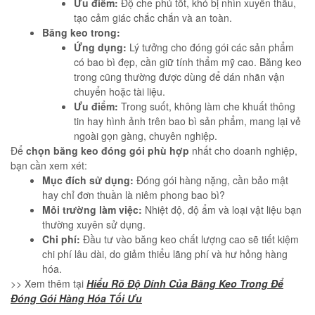
Ưu điểm:
Độ che phủ tốt, khó bị nhìn xuyên thấu,
tạo cảm giác chắc chắn và an toàn.
Băng keo trong:
Ứng dụng:
Lý tưởng cho đóng gói các sản phẩm
có bao bì đẹp, cần giữ tính thẩm mỹ cao. Băng keo
trong cũng thường được dùng để dán nhãn vận
chuyển hoặc tài liệu.
Ưu điểm:
Trong suốt, không làm che khuất thông
tin hay hình ảnh trên bao bì sản phẩm, mang lại vẻ
ngoài gọn gàng, chuyên nghiệp.
Để
chọn băng keo đóng gói phù hợp
nhất cho doanh nghiệp,
bạn cần xem xét:
Mục đích sử dụng:
Đóng gói hàng nặng, cần bảo mật
hay chỉ đơn thuần là niêm phong bao bì?
Môi trường làm việc:
Nhiệt độ, độ ẩm và loại vật liệu bạn
thường xuyên sử dụng.
Chi phí:
Đầu tư vào băng keo chất lượng cao sẽ tiết kiệm
chi phí lâu dài, do giảm thiểu lãng phí và hư hỏng hàng
hóa.
>> Xem thêm tại
Hiểu Rõ Độ Dính Của Băng Keo Trong Để
Đóng Gói Hàng Hóa Tối Ưu