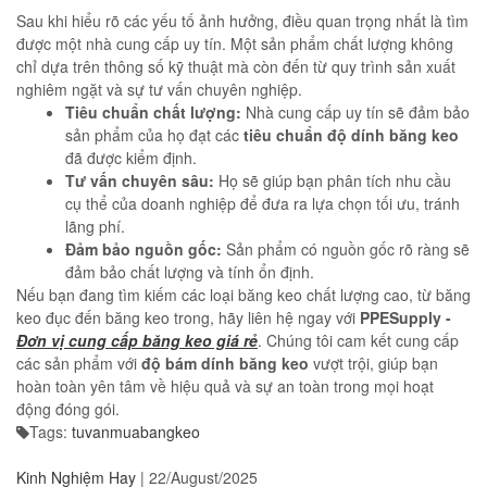
Sau khi hiểu rõ các yếu tố ảnh hưởng, điều quan trọng nhất là tìm
được một nhà cung cấp uy tín. Một sản phẩm chất lượng không
chỉ dựa trên thông số kỹ thuật mà còn đến từ quy trình sản xuất
nghiêm ngặt và sự tư vấn chuyên nghiệp.
Tiêu chuẩn chất lượng:
Nhà cung cấp uy tín sẽ đảm bảo
sản phẩm của họ đạt các
tiêu chuẩn độ dính băng keo
đã được kiểm định.
Tư vấn chuyên sâu:
Họ sẽ giúp bạn phân tích nhu cầu
cụ thể của doanh nghiệp để đưa ra lựa chọn tối ưu, tránh
lãng phí.
Đảm bảo nguồn gốc:
Sản phẩm có nguồn gốc rõ ràng sẽ
đảm bảo chất lượng và tính ổn định.
Nếu bạn đang tìm kiếm các loại băng keo chất lượng cao, từ băng
keo đục đến băng keo trong, hãy liên hệ ngay với
PPESupply -
Đơn vị cung cấp băng keo giá rẻ
. Chúng tôi cam kết cung cấp
các sản phẩm với
độ bám dính băng keo
vượt trội, giúp bạn
hoàn toàn yên tâm về hiệu quả và sự an toàn trong mọi hoạt
động đóng gói.
Tags:
tuvanmuabangkeo
Kinh Nghiệm Hay
|
22/August/2025