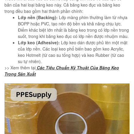
bản của hai loại băng keo này. Cả băng keo đục và băng keo
trong đều bao gồm hai thành phần chính:
Lớp nền (Backing):
Lớp màng phim thường làm từ nhựa
BOPP hoặc PVC, tạo nên độ bền và khả năng chịu lực.
Điểm khác biệt lớn nhất là băng keo trong có lớp nền trong
suốt, trong khi băng keo đục có lớp nền được nhuộm màu.
Lớp keo (Adhesive):
Lớp keo dán được phủ lên một mặt
của lớp nền. Các loại keo phổ biến bao gồm keo Acrylic,
keo Hotmelt (từ cao su tổng hợp) và keo Rubber (từ cao
su tự nhiên).
>> Xem thêm tại
Các Tiêu Chuẩn Kỹ Thuật Của Băng Keo
Trong Sản Xuất