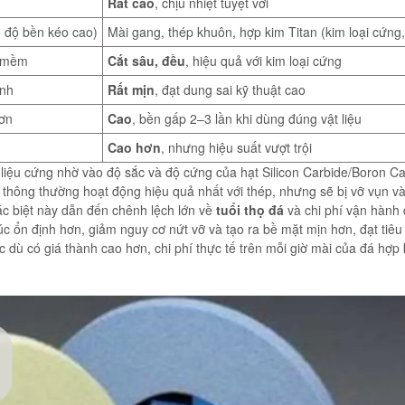
có độ bền kéo cao)
Mài gang, thép khuôn, hợp kim Titan (kim loại cứng,
i mềm
Cắt sâu, đều
, hiệu quả với kim loại cứng
inh
Rất mịn
, đạt dung sai kỹ thuật cao
ơn
Cao
, bền gấp 2–3 lần khi dùng đúng vật liệu
Cao hơn
, nhưng hiệu suất vượt trội
ật liệu cứng nhờ vào độ sắc và độ cứng của hạt Silicon Carbide/Boron Ca
 thông thường hoạt động hiệu quả nhất với thép, nhưng sẽ bị vỡ vụn v
c biệt này dẫn đến chênh lệch lớn về
tuổi thọ đá
và chi phí vận hành 
úc ổn định hơn, giảm nguy cơ nứt vỡ và tạo ra bề mặt mịn hơn, đạt tiê
 dù có giá thành cao hơn, chi phí thực tế trên mỗi giờ mài của đá hợp k