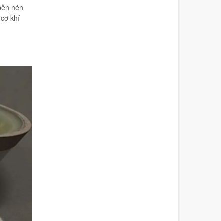
 bền nén
 cơ khí