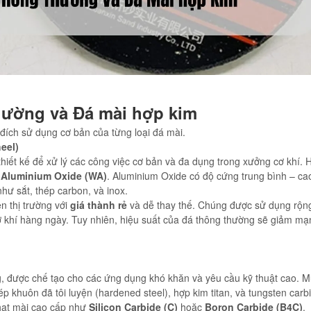
hường và Đá mài hợp kim
đích sử dụng cơ bản của từng loại đá mài.
eel)
thiết kế để xử lý các công việc cơ bản và đa dụng trong xưởng cơ khí. 
 Aluminium Oxide (WA)
. Aluminium Oxide có độ cứng trung bình – cao
như sắt, thép carbon, và inox.
n thị trường với
giá thành rẻ
và dễ thay thế. Chúng được sử dụng rộng
ơ khí hàng ngày. Tuy nhiên, hiệu suất của đá thông thường sẽ giảm mạn
g, được chế tạo cho các ứng dụng khó khăn và yêu cầu kỹ thuật cao. M
p khuôn đã tôi luyện (hardened steel), hợp kim titan, và tungsten carb
 hạt mài cao cấp như
Silicon Carbide (C)
hoặc
Boron Carbide (B4C)
.