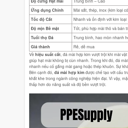
Ứng dụng Chính
Mài sắt, thép, inox (kim loại 
Tốc độ Cắt
Nhanh và ổn định với kim loạ
Độ mịn Bề mặt
Tốt, phù hợp mài thô và bán t
Tuổi thọ Đá
Trung bình, hao mòn nhanh h
Giá thành
Rẻ, dễ mua
Về
hiệu suất cắt
, đá mài hợp kim vượt trội khi mài v
giúp hạt mài không bị cùn nhanh. Trong khi đó, đá mài
nhanh nếu cố gắng mài gang hoặc thép khuôn. Sự khá
Bên cạnh đó,
đá mài hợp kim
được chế tạo với cấu tr
khắt khe trong ngành công nghiệp hiện đại. Vì vậy, mặc
thấp hơn do năng suất và độ bền vượt trội.