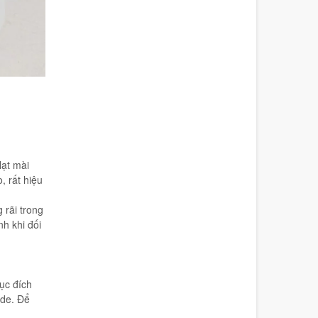
Hạt mài
, rất hiệu
 rãi trong
h khi đối
ục đích
ide. Để