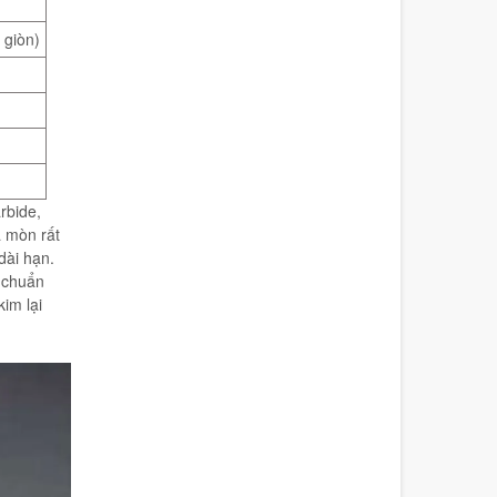
 giòn)
rbide,
à mòn rất
dài hạn.
u chuẩn
im lại