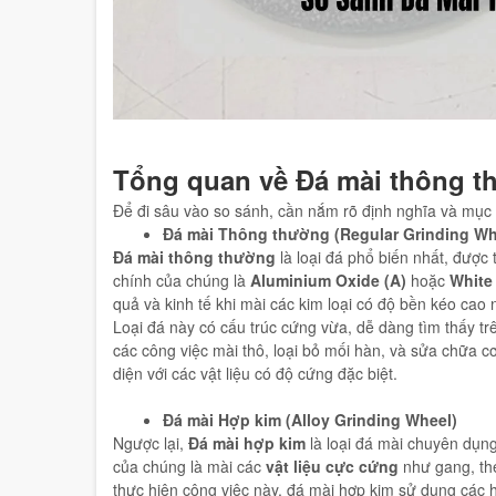
Tổng quan về Đá mài thông t
Để đi sâu vào so sánh, cần nắm rõ định nghĩa và mục 
Đá mài Thông thường (Regular Grinding Wh
Đá mài thông thường
là loại đá phổ biến nhất, được 
chính của chúng là
Aluminium Oxide (A)
hoặc
White
quả và kinh tế khi mài các kim loại có độ bền kéo cao 
Loại đá này có cấu trúc cứng vừa, dễ dàng tìm thấy trê
các công việc mài thô, loại bỏ mối hàn, và sửa chữa c
diện với các vật liệu có độ cứng đặc biệt.
Đá mài Hợp kim (Alloy Grinding Wheel)
Ngược lại,
Đá mài hợp kim
là loại đá mài chuyên dụn
của chúng là mài các
vật liệu cực cứng
như gang, thé
thực hiện công việc này, đá mài hợp kim sử dụng các