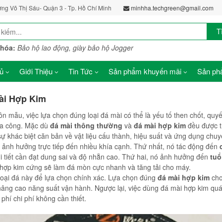
ờng Võ Thị Sáu- Quận 3 - Tp. Hồ Chí Minh
minhha.techgreen@gmail.com
T
khóa:
Bảo hộ lao động, giày bảo hộ Jogger
ủ
Giới Thiệu
Tin Tức
Sản phẩm khuyến mãi
Sản phẩ
ài Hợp Kim
n mẫu, việc lựa chọn đúng loại đá mài có thể là yếu tố then chốt, quyế
gia công. Mặc dù
đá mài thông thường
và
đá mài hợp kim
đều được t
sự khác biệt căn bản về vật liệu cấu thành, hiệu suất và ứng dụng chuy
ó ảnh hưởng trực tiếp đến nhiều khía cạnh. Thứ nhất, nó tác động đến
chi tiết cần đạt dung sai và độ nhẵn cao. Thứ hai, nó ảnh hưởng đến
tuổ
 hợp kim cứng sẽ làm đá mòn cực nhanh và tăng tải cho máy.
 loại đá này để lựa chọn chính xác. Lựa chọn đúng
đá mài hợp kim
cho
à nâng cao năng suất vận hành. Ngược lại, việc dùng đá mài hợp kim qu
phí chi phí không cần thiết.