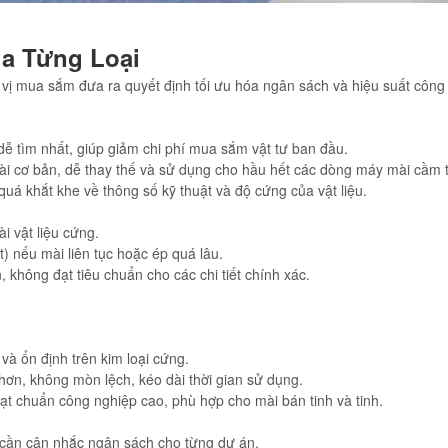
ủa Từng Loại
 vị mua sắm đưa ra quyết định tối ưu hóa ngân sách và hiệu suất công 
dễ tìm nhất, giúp giảm chi phí mua sắm vật tư ban đầu.
i cơ bản, dễ thay thế và sử dụng cho hầu hết các dòng máy mài cầm t
á khắt khe về thông số kỹ thuật và độ cứng của vật liệu.
i vật liệu cứng.
) nếu mài liên tục hoặc ép quá lâu.
không đạt tiêu chuẩn cho các chi tiết chính xác.
và ổn định trên kim loại cứng.
hơn, không mòn lệch, kéo dài thời gian sử dụng.
ạt chuẩn công nghiệp cao, phù hợp cho mài bán tinh và tinh.
cần cân nhắc ngân sách cho từng dự án.