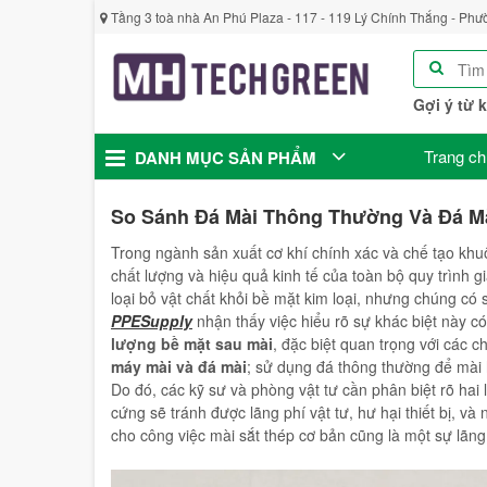
Tầng 3 toà nhà An Phú Plaza - 117 - 119 Lý Chính Thắng - Phư
Gợi ý từ 
Trang ch
DANH MỤC SẢN PHẨM
So Sánh Đá Mài Thông Thường Và Đá M
Trong ngành sản xuất cơ khí chính xác và chế tạo khuô
chất lượng và hiệu quả kinh tế của toàn bộ quy trình 
loại bỏ vật chất khỏi bề mặt kim loại, nhưng chúng có 
PPESupply
nhận thấy việc hiểu rõ sự khác biệt này c
lượng bề mặt sau mài
, đặc biệt quan trọng với các 
máy mài và đá mài
; sử dụng đá thông thường để mài
Do đó, các kỹ sư và phòng vật tư cần phân biệt rõ hai
cứng sẽ tránh được lãng phí vật tư, hư hại thiết bị, v
cho công việc mài sắt thép cơ bản cũng là một sự lãng 