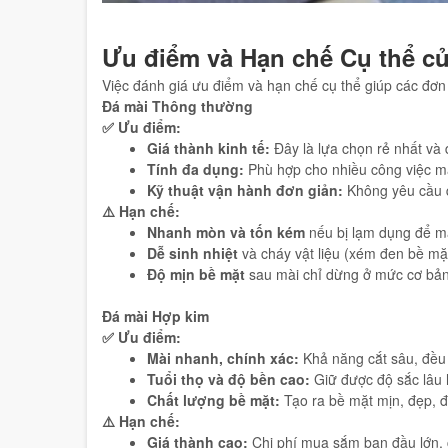
Ưu điểm và Hạn chế Cụ thể c
Việc đánh giá ưu điểm và hạn chế cụ thể giúp các đơn
Đá mài Thông thường
✅ Ưu điểm:
Giá thành kinh tế:
Đây là lựa chọn rẻ nhất và 
Tính đa dụng:
Phù hợp cho nhiều công việc mà
Kỹ thuật vận hành đơn giản:
Không yêu cầu qu
⚠️ Hạn chế:
Nhanh mòn và tốn kém
nếu bị lạm dụng để mà
Dễ sinh nhiệt
và cháy vật liệu (xém đen bề mặt
Độ mịn bề mặt
sau mài chỉ dừng ở mức cơ bản, 
Đá mài Hợp kim
✅ Ưu điểm:
Mài nhanh, chính xác:
Khả năng cắt sâu, đều 
Tuổi thọ và độ bền cao:
Giữ được độ sắc lâu 
Chất lượng bề mặt:
Tạo ra bề mặt mịn, đẹp, đ
⚠️ Hạn chế:
Giá thành cao:
Chi phí mua sắm ban đầu lớn, 