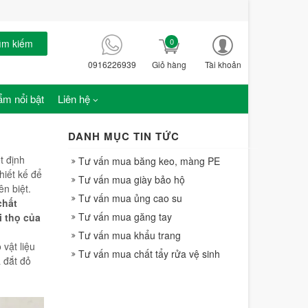
0
ìm kiếm
0916226939
Giỏ hàng
Tài khoản
m nổi bật
Liên hệ
DANH MỤC TIN TỨC
t định
Tư vấn mua băng keo, màng PE
hiết kế để
Tư vấn mua giày bảo hộ
ên biệt.
Tư vấn mua ủng cao su
chất
Tư vấn mua găng tay
i thọ của
Tư vấn mua khẩu trang
 vật liệu
Tư vấn mua chất tẩy rửa vệ sinh
á đắt đỏ