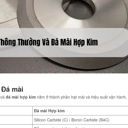
i Đá mài
và
đá mài hợp kim
nằm ở thành phần hạt mài và hiệu suất vận hành, 
Đá mài Hợp kim
Silicon Carbide (C) / Boron Carbide (B4C)
Rất cao
, chịu nhiệt tuyệt vời