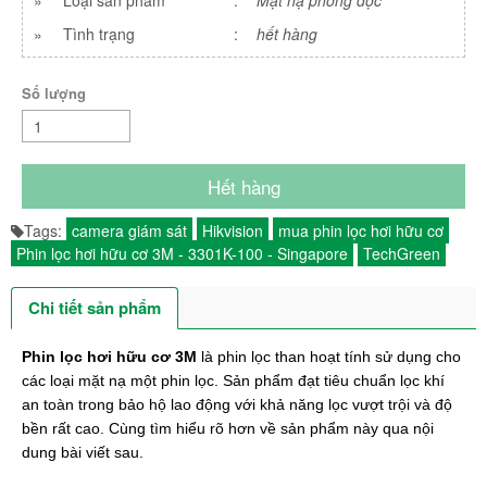
»
Loại sản phẩm
:
Mặt nạ phòng đọc
»
Tình trạng
:
hết hàng
Số lượng
Hết hàng
Tags:
camera giám sát
Hikvision
mua phin lọc hơi hữu cơ
Phin lọc hơi hữu cơ 3M - 3301K-100 - Singapore
TechGreen
Chi tiết sản phẩm
Phin lọc hơi hữu cơ 3M 
là phin lọc than hoạt tính sử dụng cho 
các loại mặt nạ một phin lọc. Sản phẩm đạt tiêu chuẩn lọc khí 
an toàn trong bảo hộ lao động với khả năng lọc vượt trội và độ 
bền rất cao. Cùng tìm hiểu rõ hơn về sản phẩm này qua nội 
dung bài viết sau.