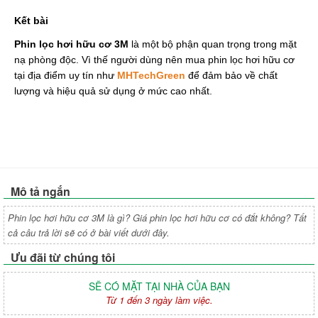
Kết bài
Phin lọc hơi hữu cơ 3M 
là một bộ phận quan trọng trong mặt 
nạ phòng độc. Vì thế người dùng nên mua phin lọc hơi hữu cơ 
tại địa điểm uy tín như 
MHTechGreen
 để đảm bảo về chất 
lượng và hiệu quả sử dụng ở mức cao nhất.
Mô tả ngắn
Phin lọc hơi hữu cơ 3M là gì? Giá phin lọc hơi hữu cơ có đắt không? Tất
cả câu trả lời sẽ có ở bài viết dưới đây.
Ưu đãi từ chúng tôi
SẼ CÓ MẶT TẠI NHÀ CỦA BẠN
Từ 1 đến 3 ngày làm việc.