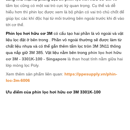
tấm lọc cũng có một vai trò cực kỳ quan trọng. Cụ thể và dễ 
hiểu hơn thì phin lọc được xem là bộ phận có vai trò chủ chốt để 
giúp lọc các khí độc hại từ môi trường bên ngoài trước khi đi vào 
tới cơ thể.
Phin lọc hơi hữu cơ 3M 
có cấu tạo hai phần là vỏ ngoài và vật 
liệu lọc đặt ở bên trong . Phần vỏ ngoài thường sẽ được làm từ 
chất liệu nhựa và có thể gắn thêm tấm lọc tròn 3M 3N11 thông 
qua nắp giữ 3M 385. Vật liệu nằm bên trong 
phin lọc hơi hữu 
cơ 3M - 3301K-100 - Singapore
là than hoạt tính nằm giữa hai 
lớp mòng lọc Poly.
Xem thêm sản phẩm liên quan: 
https://ppesupply.vn/phin-
loc-3m-6006
Ưu điểm của phin lọc hơi hữu cơ 3M 3301K-100