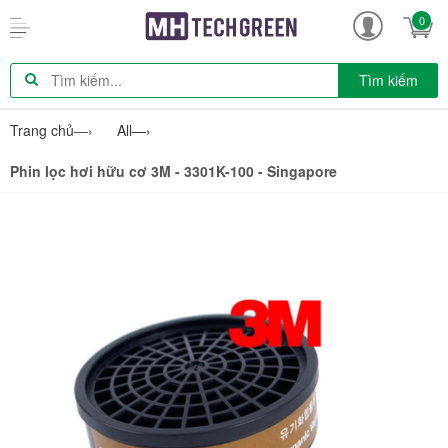
0
Tìm kiếm
Trang chủ
—›
All
—›
Phin lọc hơi hữu cơ 3M - 3301K-100 - Singapore