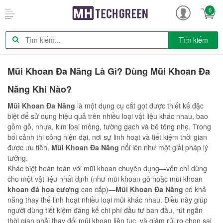
0
Tìm kiếm
Mũi Khoan Đa Năng Là Gì? Dùng Mũi Khoan Đa
Năng Khi Nào?
Mũi Khoan Đa Năng
là một dụng cụ cắt gọt được thiết kế đặc
biệt để sử dụng hiệu quả trên nhiều loại vật liệu khác nhau, bao
gồm gỗ, nhựa, kim loại mỏng, tường gạch và bê tông nhẹ. Trong
bối cảnh thi công hiện đại, nơi sự linh hoạt và tiết kiệm thời gian
được ưu tiên,
Mũi Khoan Đa Năng
nổi lên như một giải pháp lý
tưởng.
Khác biệt hoàn toàn với mũi khoan chuyên dụng—vốn chỉ dùng
cho một vật liệu nhất định (như mũi khoan gỗ hoặc mũi khoan
khoan đá hoa cương
cao cấp)—
Mũi Khoan Đa Năng
có khả
năng thay thế linh hoạt nhiều loại mũi khác nhau. Điều này giúp
người dùng tiết kiệm đáng kể chi phí đầu tư ban đầu, rút ngắn
thời gian phải thay đổi mũi khoan liên tục, và giảm rủi ro chọn sai