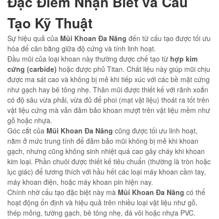
Đặc Điểm Nhận Biết và Cấu
Tạo Kỹ Thuật
Sự hiệu quả của
Mũi Khoan Đa Năng
đến từ cấu tạo được tối ưu
hóa để cân bằng giữa độ cứng và tính linh hoạt.
Đầu mũi của loại khoan này thường được chế tạo từ
hợp kim
cứng (carbide)
hoặc được phủ Titan. Chất liệu này giúp mũi chịu
được ma sát cao và không bị mẻ khi tiếp xúc với các bề mặt cứng
như gạch hay bê tông nhẹ. Thân mũi được thiết kế với rãnh xoắn
có độ sâu vừa phải, vừa đủ để phoi (mạt vật liệu) thoát ra tốt trên
vật liệu cứng mà vẫn đảm bảo khoan mượt trên vật liệu mềm như
gỗ hoặc nhựa.
Góc cắt của
Mũi Khoan Đa Năng
cũng được tối ưu linh hoạt,
nằm ở mức trung tính để đảm bảo mũi không bị mẻ khi khoan
gạch, nhưng cũng không sinh nhiệt quá cao gây cháy khi khoan
kim loại. Phần chuôi được thiết kế tiêu chuẩn (thường là tròn hoặc
lục giác) để tương thích với hầu hết các loại máy khoan cầm tay,
máy khoan điện, hoặc máy khoan pin hiện nay.
Chính nhờ cấu tạo đặc biệt này mà
Mũi Khoan Đa Năng
có thể
hoạt động ổn định và hiệu quả trên nhiều loại vật liệu như gỗ,
thép mỏng, tường gạch, bê tông nhẹ, đá vôi hoặc nhựa PVC.