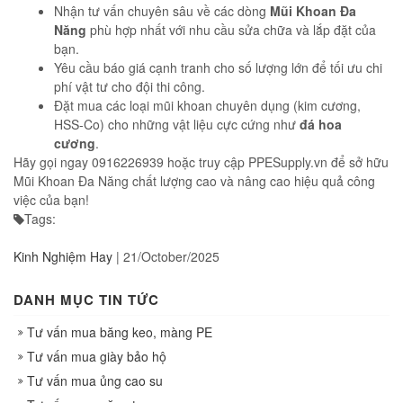
Nhận tư vấn chuyên sâu về các dòng
Mũi Khoan Đa
Năng
phù hợp nhất với nhu cầu sửa chữa và lắp đặt của
bạn.
Yêu cầu báo giá cạnh tranh cho số lượng lớn để tối ưu chi
phí vật tư cho đội thi công.
Đặt mua các loại mũi khoan chuyên dụng (kim cương,
HSS-Co) cho những vật liệu cực cứng như
đá hoa
cương
.
Hãy gọi ngay 0916226939 hoặc truy cập PPESupply.vn để sở hữu
Mũi Khoan Đa Năng chất lượng cao và nâng cao hiệu quả công
việc của bạn!
Tags:
Kinh Nghiệm Hay
|
21/October/2025
DANH MỤC TIN TỨC
Tư vấn mua băng keo, màng PE
Tư vấn mua giày bảo hộ
Tư vấn mua ủng cao su