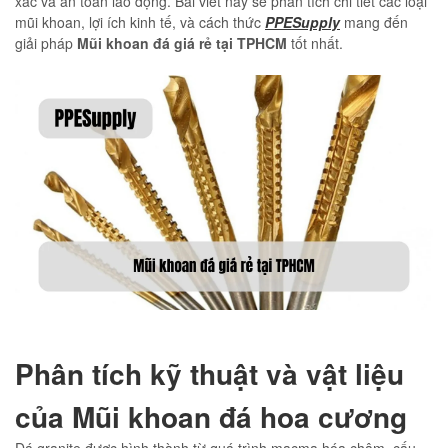
xác và an toàn lao động. Bài viết này sẽ phân tích chi tiết các loại
mũi khoan, lợi ích kinh tế, và cách thức
PPESupply
mang đến
giải pháp
Mũi khoan đá giá rẻ tại TPHCM
tốt nhất.
Phân tích kỹ thuật và vật liệu
của Mũi khoan đá hoa cương
Đá granite được hình thành từ quá trình macma hóa chậm, cấu