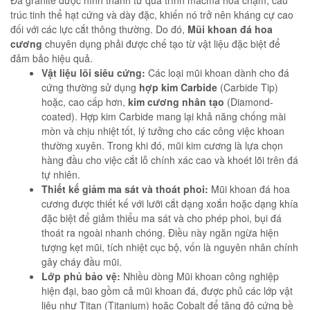
trúc tinh thể hạt cứng và dày đặc, khiến nó trở nên kháng cự cao
đối với các lực cắt thông thường. Do đó,
Mũi khoan đá hoa
cương
chuyên dụng phải được chế tạo từ vật liệu đặc biệt để
đảm bảo hiệu quả.
Vật liệu lõi siêu cứng:
Các loại mũi khoan dành cho đá
cứng thường sử dụng
hợp kim Carbide
(Carbide Tip)
hoặc, cao cấp hơn,
kim cương nhân tạo
(Diamond-
coated). Hợp kim Carbide mang lại khả năng chống mài
mòn và chịu nhiệt tốt, lý tưởng cho các công việc khoan
thường xuyên. Trong khi đó, mũi kim cương là lựa chọn
hàng đầu cho việc cắt lỗ chính xác cao và khoét lõi trên đá
tự nhiên.
Thiết kế giảm ma sát và thoát phoi:
Mũi khoan đá hoa
cương được thiết kế với lưỡi cắt dạng xoắn hoặc dạng khía
đặc biệt để giảm thiểu ma sát và cho phép phoi, bụi đá
thoát ra ngoài nhanh chóng. Điều này ngăn ngừa hiện
tượng kẹt mũi, tích nhiệt cục bộ, vốn là nguyên nhân chính
gây cháy đầu mũi.
Lớp phủ bảo vệ:
Nhiều dòng Mũi khoan công nghiệp
hiện đại, bao gồm cả mũi khoan đá, được phủ các lớp vật
liệu như Titan (Titanium) hoặc Cobalt để tăng độ cứng bề