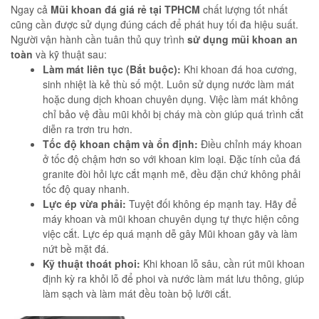
Ngay cả
Mũi khoan đá giá rẻ tại TPHCM
chất lượng tốt nhất
cũng cần được sử dụng đúng cách để phát huy tối đa hiệu suất.
Người vận hành cần tuân thủ quy trình
sử dụng mũi khoan an
toàn
và kỹ thuật sau:
Làm mát liên tục (Bắt buộc):
Khi khoan đá hoa cương,
sinh nhiệt là kẻ thù số một. Luôn sử dụng nước làm mát
hoặc dung dịch khoan chuyên dụng. Việc làm mát không
chỉ bảo vệ đầu mũi khỏi bị cháy mà còn giúp quá trình cắt
diễn ra trơn tru hơn.
Tốc độ khoan chậm và ổn định:
Điều chỉnh máy khoan
ở tốc độ chậm hơn so với khoan kim loại. Đặc tính của đá
granite đòi hỏi lực cắt mạnh mẽ, đều đặn chứ không phải
tốc độ quay nhanh.
Lực ép vừa phải:
Tuyệt đối không ép mạnh tay. Hãy để
máy khoan và mũi khoan chuyên dụng tự thực hiện công
việc cắt. Lực ép quá mạnh dễ gây Mũi khoan gãy và làm
nứt bề mặt đá.
Kỹ thuật thoát phoi:
Khi khoan lỗ sâu, cần rút mũi khoan
định kỳ ra khỏi lỗ để phoi và nước làm mát lưu thông, giúp
làm sạch và làm mát đều toàn bộ lưỡi cắt.