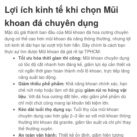
Lợi ích kinh tế khi chọn Mũi
khoan đá chuyên dụng
Mặc dù giá thành ban đầu của Mũi khoan đá hoa cương chuyên
dụng có thể cao hơn mũi khoan đa năng thông thường, nhưng lợi
ích kinh tế dài hạn lại vượt trội hơn hẳn. Đây chính là cách bạn
thực sự tìm được Mũi khoan đá giá rẻ tại TPHCM:
Tối ưu hóa thời gian thi công:
Mũi khoan chuyên dụng
có tốc độ cắt nhanh hơn đáng kể, giảm lực ép cần thiết và
rút ngắn thời gian hoàn thành mỗi lỗ khoan, trực tiếp tăng
năng suất lao động.
Giảm thiểu phế phẩm:
Khả năng khoan chính xác, hạn
chế nứt mép hoặc làm vỡ đá giúp
giảm rủi ro hỏng vật
liệu
. Với đá hoa cương đắt tiền, việc giảm phế phẩm dù
chỉ một chút cũng mang lại khoản tiết kiệm lớn.
Kéo dài tuổi thọ dụng cụ:
Tuổi thọ của mũi khoan
chuyên dụng cao hơn gấp 2–3 lần so với mũi khoan thông
thường khi khoan đá granite, giảm tần suất và chi phí thay
thế thường xuyên.
An toàn vận hành:
Thiết kế ổn định, giảm hiện tượng