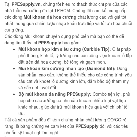
Tại
PPESupply.vn
, chúng tôi hiểu rõ thách thức chi phí của các
nhà thầu và xưởng đá tại TP.HCM. Chúng tôi cam kết cung cấp
các dòng
Mũi khoan đá hoa cương
chất lượng cao với giá tốt
nhất thông qua chiến lược nhập khẩu trực tiếp và tối ưu hóa chuỗi
cung ứng.
Các dòng Mũi khoan chuyên dụng phổ biến mà bạn có thể dễ
dàng tìm thấy tại
PPESupply
bao gồm:
Mũi khoan hợp kim siêu cứng (Carbide Tip):
Giải pháp
phổ thông, kinh tế, lý tưởng cho các công việc khoan lỗ lắp
đặt trên đá hoa cương, bê tông và gạch men.
Mũi khoan kim cương nhân tạo (Diamond Bit):
Dòng
sản phẩm cao cấp, không thể thiếu cho các công trình yêu
cầu cắt và khoét lỗ đường kính lớn, đảm bảo độ thẩm mỹ
và sắc nét tuyệt đối.
Bộ mũi khoan đa năng PPESupply:
Combo tiện lợi, phù
hợp cho các xưởng có nhu cầu khoan nhiều loại vật liệu
khác nhau, giúp dự trữ mũi khoan hiệu quả với chi phí tối
ưu.
Tất cả sản phẩm đều đi kèm chứng nhận chất lượng CO/CQ rõ
ràng, là bằng chứng về cam kết của
PPESupply
đối với các tiêu
chuẩn kỹ thuật nghiêm ngặt.