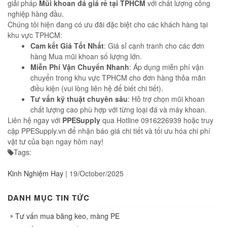
giải pháp
Mũi khoan đá giá rẻ tại TPHCM
với chất lượng công
nghiệp hàng đầu.
Chúng tôi hiện đang có ưu đãi đặc biệt cho các khách hàng tại
khu vực TPHCM:
Cam kết Giá Tốt Nhất
: Giá sỉ cạnh tranh cho các đơn
hàng Mua mũi khoan số lượng lớn.
Miễn Phí Vận Chuyển Nhanh
: Áp dụng miễn phí vận
chuyển trong khu vực TPHCM cho đơn hàng thỏa mãn
điều kiện (vui lòng liên hệ để biết chi tiết).
Tư vấn kỹ thuật chuyên sâu
: Hỗ trợ chọn mũi khoan
chất lượng cao phù hợp với từng loại đá và máy khoan.
Liên hệ ngay với
PPESupply
qua Hotline 0916226939 hoặc truy
cập PPESupply.vn để nhận báo giá chi tiết và tối ưu hóa chi phí
vật tư của bạn ngay hôm nay!
Tags:
Kinh Nghiệm Hay
|
19/October/2025
DANH MỤC TIN TỨC
Tư vấn mua băng keo, màng PE