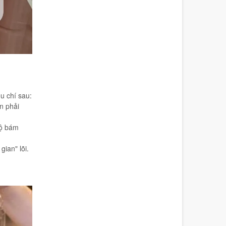
u chí sau:
n phải
độ bám
ian" lõi.