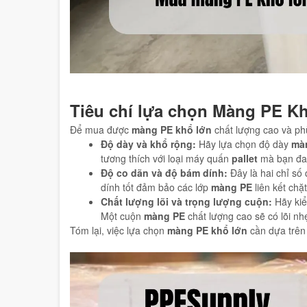
Tiêu chí lựa chọn Màng PE Kh
Để mua được
màng PE khổ lớn
chất lượng cao và ph
Độ dày và khổ rộng:
Hãy lựa chọn độ dày
mà
tương thích với loại máy quấn
pallet
mà bạn đan
Độ co dãn và độ bám dính:
Đây là hai chỉ số
dính tốt đảm bảo các lớp
màng PE
liên kết chặ
Chất lượng lõi và trọng lượng cuộn:
Hãy kiể
Một cuộn
màng PE
chất lượng cao sẽ có lõi n
Tóm lại, việc lựa chọn
màng PE khổ lớn
cần dựa trên 