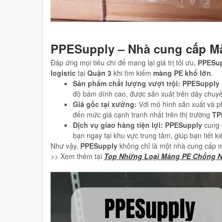
PPESupply – Nhà cung cấp Mà
Đáp ứng mọi tiêu chí để mang lại giá trị tối ưu,
PPESu
logistic
tại
Quận 3
khi tìm kiếm
màng PE khổ lớn
.
Sản phẩm chất lượng vượt trội:
PPESupply
độ bám dính cao, được sản xuất trên dây chuyề
Giá gốc tại xưởng:
Với mô hình sản xuất và ph
đến mức giá cạnh tranh nhất trên thị trường
TP
Dịch vụ giao hàng tiện lợi:
PPESupply
cung c
bạn ngay tại khu vực trung tâm, giúp bạn tiết k
Như vậy,
PPESupply
không chỉ là một nhà cung cấp mà
>> Xem thêm tại
Top Những Loại Màng PE Chống N