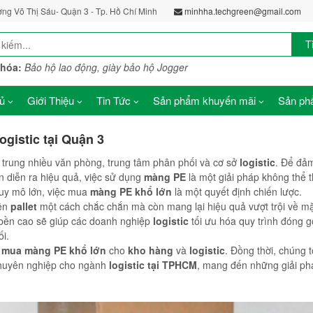
ờng Võ Thị Sáu- Quận 3 - Tp. Hồ Chí Minh
minhha.techgreen@gmail.com
T
khóa:
Bảo hộ lao động, giày bảo hộ Jogger
ủ
Giới Thiệu
Tin Tức
Sản phẩm khuyến mãi
Sản phẩ
gistic tại Quận 3
 tập trung nhiều văn phòng, trung tâm phân phối và cơ sở
logistic
. Để đả
 diễn ra hiệu quả, việc sử dụng
màng PE
là một giải pháp không thể t
uy mô lớn, việc mua
màng PE khổ lớn
là một quyết định chiến lược.
rên
pallet
một cách chắc chắn mà còn mang lại hiệu quả vượt trội về mặ
 bền cao sẽ giúp các doanh nghiệp
logistic
tối ưu hóa quy trình đóng g
i.
i
mua màng PE khổ lớn
cho
kho hàng
và
logistic
. Đồng thời, chúng tô
uyên nghiệp cho ngành
logistic tại TPHCM
, mang đến những giải phá