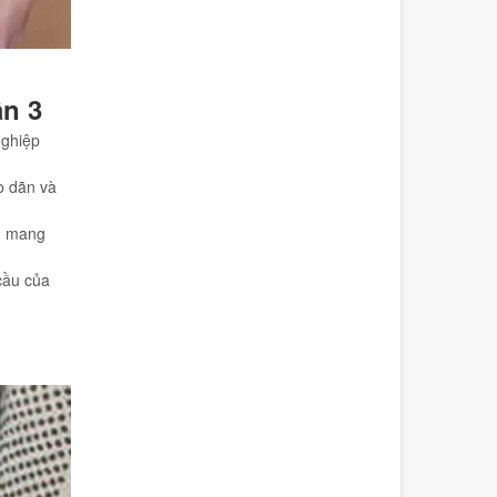
n 3
ghiệp
o dãn và
n, mang
cầu của