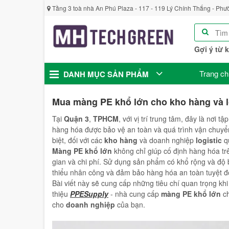
Tầng 3 toà nhà An Phú Plaza - 117 - 119 Lý Chính Thắng - Phư
Gợi ý từ 
Trang ch
DANH MỤC SẢN PHẨM
Mua màng PE khổ lớn cho kho hàng và lo
Tại
Quận 3
,
TPHCM
, với vị trí trung tâm, đây là nơi
hàng hóa được bảo vệ an toàn và quá trình vận chuyển
biệt, đối với các
kho hàng
và doanh nghiệp
logistic
q
Màng PE khổ lớn
không chỉ giúp cố định hàng hóa t
gian và chi phí. Sử dụng sản phẩm có khổ rộng và độ
thiểu nhân công và đảm bảo hàng hóa an toàn tuyệt đố
Bài viết này sẽ cung cấp những tiêu chí quan trọng kh
thiệu
PPESupply
- nhà cung cấp
màng PE khổ lớn
ch
cho
doanh nghiệp
của bạn.