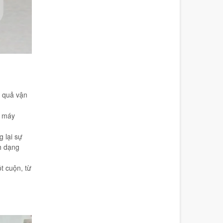
 quả vận
g máy
 lại sự
nh dạng
t cuộn, từ