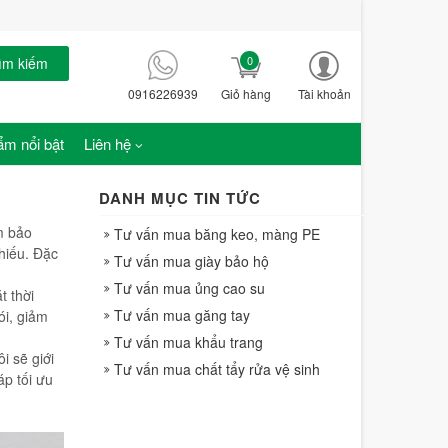
0
ìm kiếm
0916226939
Giỏ hàng
Tài khoản
m nổi bật
Liên hệ
DANH MỤC TIN TỨC
m bảo
Tư vấn mua băng keo, màng PE
hiếu. Đặc
Tư vấn mua giày bảo hộ
Tư vấn mua ủng cao su
t thời
Tư vấn mua găng tay
ói, giảm
Tư vấn mua khẩu trang
i sẽ giới
Tư vấn mua chất tẩy rửa vệ sinh
p tối ưu