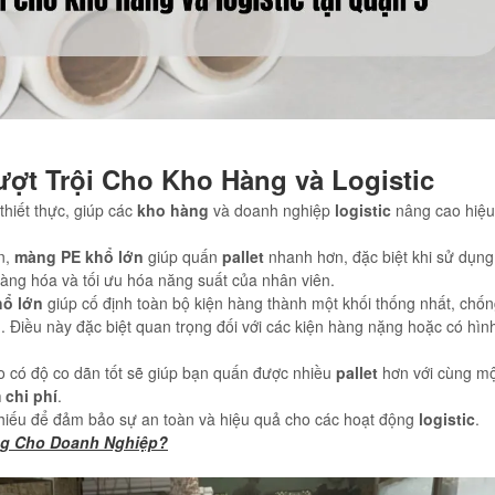
ợt Trội Cho Kho Hàng và Logistic
 thiết thực, giúp các
kho hàng
và doanh nghiệp
logistic
nâng cao hiệu
n,
màng PE khổ lớn
giúp quấn
pallet
nhanh hơn, đặc biệt khi sử dụn
hàng hóa và tối ưu hóa năng suất của nhân viên.
ổ lớn
giúp cố định toàn bộ kiện hàng thành một khối thống nhất, chống
n. Điều này đặc biệt quan trọng đối với các kiện hàng nặng hoặc có hì
 có độ co dãn tốt sẽ giúp bạn quấn được nhiều
pallet
hơn với cùng mộ
m chi phí
.
thiếu để đảm bảo sự an toàn và hiệu quả cho các hoạt động
logistic
.
ng Cho Doanh Nghiệp?