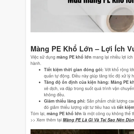
Màng PE Khổ Lớn – Lợi Ích Vư
Việc sử dụng
màng PE khổ lớn
mang lại nhiều lợi ích
hành.
Tiết kiệm thời gian đóng gói:
Với khổ rộng lớ
quấn tự động. Điều này giúp tăng tốc độ xử lý 
Tăng độ ổn định của kiện hàng:
Màng PE kh
xê dịch, va đập trong suốt quá trình vận chuyể
không đều.
Giảm thiểu lãng phí:
Sản phẩm chất lượng cao
đó giảm thiểu lượng vật tư tiêu hao và
tiết kiệ
Tóm lại,
màng PE khổ lớn
là một công cụ không thể 
>> Xem thêm tại
Màng PE Là Gì Và Tại Sao Nên Dù