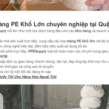
ng PE Khổ Lớn chuyên nghiệp tại Quậ
pply
nổi lên như một lựa chọn hàng đầu cho các
kho hàng
và doanh n
là nhà sản xuất trực tiếp, cung cấp các loại
màng PE khổ lớn
với độ c
n công nghệ hiện đại, đảm bảo hiệu suất sử dụng tối đa.
ân phối trực tiếp,
PPESupply
loại bỏ hoàn toàn các chi phí trung gia
HCM
.
ấp dịch vụ giao hàng nhanh chóng, tiện lợi, đáp ứng kịp thời mọi nhu 
iệm thời gian và công sức di chuyển.
 còn là một đối tác đáng tin cậy.
ước Tốt Cho Hàng Hóa Ngoài Trời