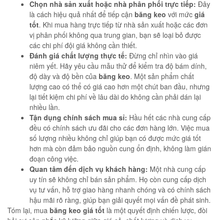
Chọn nhà sản xuất hoặc nhà phân phối trực tiếp:
Đây
là cách hiệu quả nhất để tiếp cận
băng keo
với mức
giá
tốt
. Khi mua hàng trực tiếp từ nhà sản xuất hoặc các đơn
vị phân phối không qua trung gian, bạn sẽ loại bỏ được
các chi phí đội giá không cần thiết.
Đánh giá chất lượng thực tế:
Đừng chỉ nhìn vào giá
niêm yết. Hãy yêu cầu mẫu thử để kiểm tra độ bám dính,
độ dày và độ bền của
băng keo
. Một sản phẩm chất
lượng cao có thể có giá cao hơn một chút ban đầu, nhưng
lại tiết kiệm chi phí về lâu dài do không cần phải dán lại
nhiều lần.
Tận dụng chính sách mua sỉ:
Hầu hết các nhà cung cấp
đều có chính sách ưu đãi cho các đơn hàng lớn. Việc mua
số lượng nhiều không chỉ giúp bạn có được mức giá tốt
hơn mà còn đảm bảo nguồn cung ổn định, không làm gián
đoạn công việc.
Quan tâm đến dịch vụ khách hàng:
Một nhà cung cấp
uy tín sẽ không chỉ bán sản phẩm. Họ còn cung cấp dịch
vụ tư vấn, hỗ trợ giao hàng nhanh chóng và có chính sách
hậu mãi rõ ràng, giúp bạn giải quyết mọi vấn đề phát sinh.
Tóm lại, mua
băng keo
giá tốt
là một quyết định chiến lược, đòi