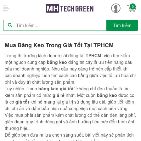
0
Tìm kiếm
Mua Băng Keo Trong Giá Tốt Tại TPHCM
Trong thị trường kinh doanh sôi động tại
TPHCM
, việc tìm kiếm
một nguồn cung cấp
băng keo
đáng tin cậy là ưu tiên hàng đầu
của mọi doanh nghiệp. Nhu cầu này càng trở nên cấp thiết khi
các doanh nghiệp luôn tìm cách cân bằng giữa việc tối ưu hóa chi
phí và duy trì chất lượng sản phẩm.
Tuy nhiên, "mua
băng keo
giá tốt
" không chỉ đơn thuần là tìm
kiếm sản phẩm có mức
giá rẻ
nhất. Một cuộn
băng keo
được coi
là có
giá tốt
khi nó mang lại giá trị sử dụng lâu dài, giúp tiết kiệm
chi phí ẩn và đảm bảo hiệu quả công việc một cách bền vững.
Việc mua phải sản phẩm kém chất lượng có thể dẫn đến lãng phí,
gián đoạn quy trình đóng gói và ảnh hưởng tiêu cực đến hình ảnh
thương hiệu.
Để giúp bạn đưa ra lựa chọn sáng suốt, bài viết này sẽ phân tích