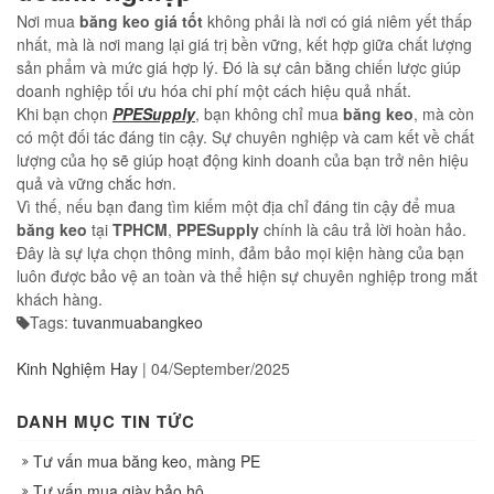
Nơi mua
băng keo
giá tốt
không phải là nơi có giá niêm yết thấp
nhất, mà là nơi mang lại giá trị bền vững, kết hợp giữa chất lượng
sản phẩm và mức giá hợp lý. Đó là sự cân bằng chiến lược giúp
doanh nghiệp tối ưu hóa chi phí một cách hiệu quả nhất.
Khi bạn chọn
PPESupply
, bạn không chỉ mua
băng keo
, mà còn
có một đối tác đáng tin cậy. Sự chuyên nghiệp và cam kết về chất
lượng của họ sẽ giúp hoạt động kinh doanh của bạn trở nên hiệu
quả và vững chắc hơn.
Vì thế, nếu bạn đang tìm kiếm một địa chỉ đáng tin cậy để mua
băng keo
tại
TPHCM
,
PPESupply
chính là câu trả lời hoàn hảo.
Đây là sự lựa chọn thông minh, đảm bảo mọi kiện hàng của bạn
luôn được bảo vệ an toàn và thể hiện sự chuyên nghiệp trong mắt
khách hàng.
Tags:
tuvanmuabangkeo
Kinh Nghiệm Hay
|
04/September/2025
DANH MỤC TIN TỨC
Tư vấn mua băng keo, màng PE
Tư vấn mua giày bảo hộ