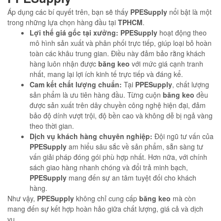
Áp dụng các bí quyết trên, bạn sẽ thấy
PPESupply
nổi bật là một
trong những lựa chọn hàng đầu tại
TPHCM
.
Lợi thế giá gốc tại xưởng:
PPESupply
hoạt động theo
mô hình sản xuất và phân phối trực tiếp, giúp loại bỏ hoàn
toàn các khâu trung gian. Điều này đảm bảo rằng khách
hàng luôn nhận được
băng keo
với mức giá cạnh tranh
nhất, mang lại lợi ích kinh tế trực tiếp và đáng kể.
Cam kết chất lượng chuẩn:
Tại
PPESupply
, chất lượng
sản phẩm là ưu tiên hàng đầu. Từng cuộn
băng keo
đều
được sản xuất trên dây chuyền công nghệ hiện đại, đảm
bảo độ dính vượt trội, độ bền cao và không dễ bị ngả vàng
theo thời gian.
Dịch vụ khách hàng chuyên nghiệp:
Đội ngũ tư vấn của
PPESupply
am hiểu sâu sắc về sản phẩm, sẵn sàng tư
vấn giải pháp đóng gói phù hợp nhất. Hơn nữa, với chính
sách giao hàng nhanh chóng và đổi trả minh bạch,
PPESupply
mang đến sự an tâm tuyệt đối cho khách
hàng.
Như vậy,
PPESupply
không chỉ cung cấp
băng keo
mà còn
mang đến sự kết hợp hoàn hảo giữa chất lượng, giá cả và dịch
vụ.