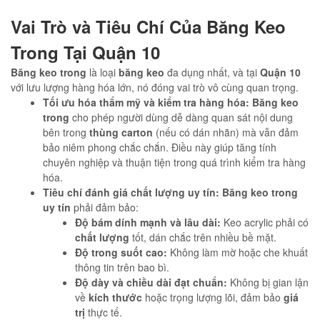
Vai Trò và Tiêu Chí Của Băng Keo
Trong Tại Quận 10
Băng keo trong
là loại
băng keo
đa dụng nhất, và tại
Quận 10
với lưu lượng hàng hóa lớn, nó đóng vai trò vô cùng quan trọng.
Tối ưu hóa thẩm mỹ và kiểm tra hàng hóa:
Băng keo
trong
cho phép người dùng dễ dàng quan sát nội dung
bên trong
thùng carton
(nếu có dán nhãn) mà vẫn đảm
bảo niêm phong chắc chắn. Điều này giúp tăng tính
chuyên nghiệp và thuận tiện trong quá trình kiểm tra hàng
hóa.
Tiêu chí đánh giá chất lượng uy tín:
Băng keo trong
uy tín
phải đảm bảo:
Độ bám dính mạnh và lâu dài:
Keo acrylic phải có
chất lượng
tốt, dán chắc trên nhiều bề mặt.
Độ trong suốt cao:
Không làm mờ hoặc che khuất
thông tin trên bao bì.
Độ dày và chiều dài đạt chuẩn:
Không bị gian lận
về
kích thước
hoặc trọng lượng lõi, đảm bảo
giá
trị
thực tế.