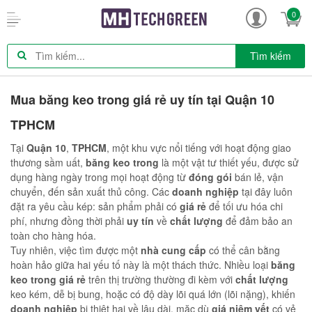
0
Tìm kiếm
Mua băng keo trong giá rẻ uy tín tại Quận 10
TPHCM
Tại
Quận 10
,
TPHCM
, một khu vực nổi tiếng với hoạt động giao
thương sầm uất,
băng keo trong
là một vật tư thiết yếu, được sử
dụng hàng ngày trong mọi hoạt động từ
đóng gói
bán lẻ, vận
chuyển, đến sản xuất thủ công. Các
doanh nghiệp
tại đây luôn
đặt ra yêu cầu kép: sản phẩm phải có
giá rẻ
để tối ưu hóa chi
phí, nhưng đồng thời phải
uy tín
về
chất lượng
để đảm bảo an
toàn cho hàng hóa.
Tuy nhiên, việc tìm được một
nhà cung cấp
có thể cân bằng
hoàn hảo giữa hai yếu tố này là một thách thức. Nhiều loại
băng
keo trong
giá rẻ
trên thị trường thường đi kèm với
chất lượng
keo kém, dễ bị bung, hoặc có độ dày lõi quá lớn (lõi nặng), khiến
doanh nghiệp
bị thiệt hại về lâu dài, mặc dù
giá niêm yết
có vẻ