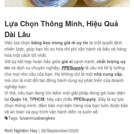
Lựa Chọn Thông Minh, Hiệu Quả
Dài Lâu
Việc lựa chọn
băng keo trong
giá rẻ uy tín
là một quyết định
chiến lược, giúp bạn tối ưu hóa chi phí vận hành và bảo vệ hàng
hóa một cách tốt nhất.
Với sự kết hợp hoàn hảo giữa
giá sỉ
cạnh tranh,
chất lượng uy
tín
và dịch vụ chuyên nghiệp,
PPESupply
là câu trả lời lý tưởng
cho mọi nhu cầu của bạn. Họ không chỉ là một
nhà cung cấp
,
mà còn là một đối tác đồng hành cùng sự phát triển của doanh
nghiệp bạn.
Vì thế, nếu bạn đang tìm kiếm một giải pháp đóng gói toàn diện
tại
Quận 10
,
TPHCM
, hãy cân nhắc
PPESupply
. Đây là sự lựa
chọn thông minh, đảm bảo mọi kiện hàng của bạn luôn được bảo
vệ an toàn và quy trình vận hành diễn ra suôn sẻ.
Tags:
tuvanmuabangkeo
Kinh Nghiệm Hay
|
26/September/2025