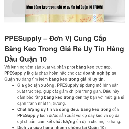
PPESupply – Đơn Vị Cung Cấp
Băng Keo Trong Giá Rẻ Uy Tín Hàng
Đầu Quận 10
Với kinh nghiệm sản xuất và phân phối
băng keo
trực tiếp,
PPESupply
là giải pháp hoàn hảo cho các
doanh nghiệp
tại
Quận 10
đang tìm kiếm
băng keo trong
giá rẻ uy tín
.
Giá gốc tận xưởng:
PPESupply
áp dụng mô hình sản
xuất trực tiếp, giúp cắt giảm chi phí trung gian. Điều này
đảm bảo rằng
băng keo trong
đến tay bạn với mức
giá sỉ
cạnh tranh nhất thị trường.
Chất lượng uy tín và đồng đều:
Băng keo trong
của
PPESupply
luôn được sản xuất với độ dày keo và độ dài
đạt chuẩn, cam kết
chất lượng
ổn định cho mọi lô hàng.
Dịch vụ giao hàng nhanh chóng tại Quận 10: