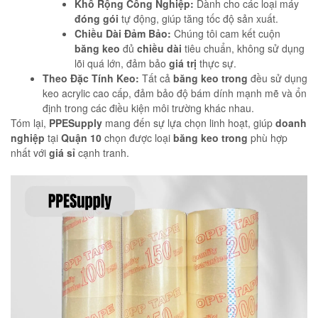
Khổ Rộng Công Nghiệp:
Dành cho các loại máy
đóng gói
tự động, giúp tăng tốc độ sản xuất.
Chiều Dài Đảm Bảo:
Chúng tôi cam kết cuộn
băng keo
đủ
chiều dài
tiêu chuẩn, không sử dụng
lõi quá lớn, đảm bảo
giá trị
thực sự.
Theo Đặc Tính Keo:
Tất cả
băng keo trong
đều sử dụng
keo acrylic cao cấp, đảm bảo độ bám dính mạnh mẽ và ổn
định trong các điều kiện môi trường khác nhau.
Tóm lại,
PPESupply
mang đến sự lựa chọn linh hoạt, giúp
doanh
nghiệp
tại
Quận 10
chọn được loại
băng keo trong
phù hợp
nhất với
giá sỉ
cạnh tranh.