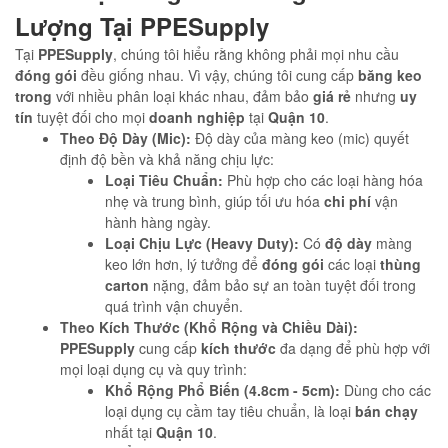
Lượng Tại PPESupply
Tại
PPESupply
, chúng tôi hiểu rằng không phải mọi nhu cầu
đóng gói
đều giống nhau. Vì vậy, chúng tôi cung cấp
băng keo
trong
với nhiều phân loại khác nhau, đảm bảo
giá rẻ
nhưng
uy
tín
tuyệt đối cho mọi
doanh nghiệp
tại
Quận 10
.
Theo Độ Dày (Mic):
Độ dày của màng keo (mic) quyết
định độ bền và khả năng chịu lực:
Loại Tiêu Chuẩn:
Phù hợp cho các loại hàng hóa
nhẹ và trung bình, giúp tối ưu hóa
chi phí
vận
hành hàng ngày.
Loại Chịu Lực (Heavy Duty):
Có
độ dày
màng
keo lớn hơn, lý tưởng để
đóng gói
các loại
thùng
carton
nặng, đảm bảo sự an toàn tuyệt đối trong
quá trình vận chuyển.
Theo Kích Thước (Khổ Rộng và Chiều Dài):
PPESupply
cung cấp
kích thước
đa dạng để phù hợp với
mọi loại dụng cụ và quy trình:
Khổ Rộng Phổ Biến (4.8cm - 5cm):
Dùng cho các
loại dụng cụ cầm tay tiêu chuẩn, là loại
bán chạy
nhất tại
Quận 10
.