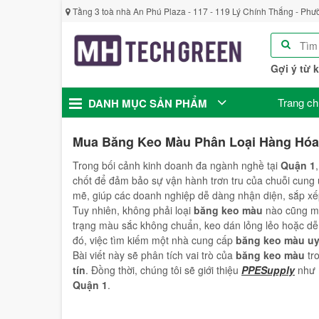
Tầng 3 toà nhà An Phú Plaza - 117 - 119 Lý Chính Thắng - Phư
Gợi ý từ 
Trang ch
DANH MỤC SẢN PHẨM
Mua Băng Keo Màu Phân Loại Hàng Hóa 
Trong bối cảnh kinh doanh đa ngành nghề tại
Quận 1
chốt để đảm bảo sự vận hành trơn tru của chuỗi cung
mẽ, giúp các doanh nghiệp dễ dàng nhận diện, sắp xếp
Tuy nhiên, không phải loại
băng keo màu
nào cũng ma
trạng màu sắc không chuẩn, keo dán lỏng lẻo hoặc dễ b
đó, việc tìm kiếm một nhà cung cấp
băng keo màu
uy
Bài viết này sẽ phân tích vai trò của
băng keo màu
tr
tín
. Đồng thời, chúng tôi sẽ giới thiệu
PPESupply
như m
Quận 1
.