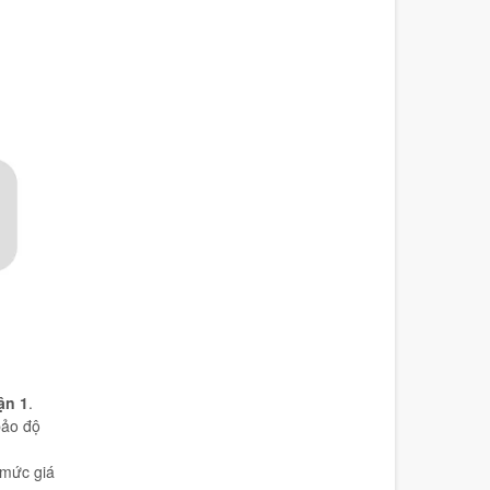
ận 1
.
bảo độ
 mức giá