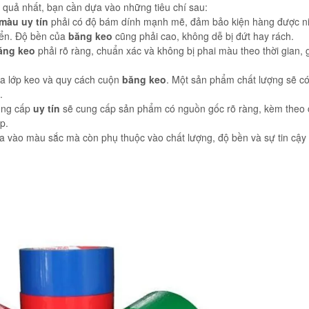
 quả nhất, bạn cần dựa vào những tiêu chí sau:
màu uy tín
phải có độ bám dính mạnh mẽ, đảm bảo kiện hàng được n
yển. Độ bền của
băng keo
cũng phải cao, không dễ bị đứt hay rách.
ăng keo
phải rõ ràng, chuẩn xác và không bị phai màu theo thời gian, g
a lớp keo và quy cách cuộn
băng keo
. Một sản phẩm chất lượng sẽ c
.
ung cấp
uy tín
sẽ cung cấp sản phẩm có nguồn gốc rõ ràng, kèm theo 
p.
 vào màu sắc mà còn phụ thuộc vào chất lượng, độ bền và sự tin cậy