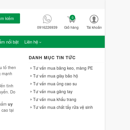
0
ìm kiếm
0916226939
Giỏ hàng
Tài khoản
m nổi bật
Liên hệ
DANH MỤC TIN TỨC
u tố then
Tư vấn mua băng keo, màng PE
ng mạnh
Tư vấn mua giày bảo hộ
Tư vấn mua ủng cao su
ến tình
Tư vấn mua găng tay
huyển. Do
Tư vấn mua khẩu trang
phẩm
uy
Tư vấn mua chất tẩy rửa vệ sinh
 cao tại