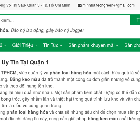
ờng Võ Thị Sáu- Quận 3 - Tp. Hồ Chí Minh
minhha.techgreen@gmail.com
T
khóa:
Bảo hộ lao động, giày bảo hộ Jogger
ủ
Giới Thiệu
Tin Tức
Sản phẩm khuyến mãi
Sản phẩ
Uy Tín Tại Quận 1
,
TPHCM
, việc quản lý và
phân loại hàng hóa
một cách hiệu quả là yế
 ứng.
Băng keo màu
đã trở thành một công cụ đơn giản nhưng vô cù
 và theo dõi hàng tồn kho.
ng lại hiệu quả như nhau. Một sản phẩm kém chất lượng có thể dẫn đ
ong tróc, gây nhầm lẫn và thiệt hại trong quá trình lưu kho và vận c
 tín
là điều vô cùng quan trọng.
ong
phân loại hàng hóa
và chia sẻ những tiêu chí để chọn mua sản 
ột địa chỉ đáng tin cậy, cung cấp giải pháp
băng keo màu
chất lượng