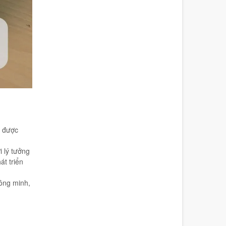
m được
i lý tưởng
t triển
hông minh,