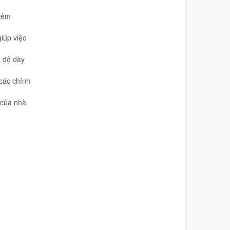
iêm
iúp việc
ó độ dày
các chính
 của nhà