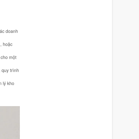
 các doanh
, hoặc
 cho một
 quy trình
n lý kho